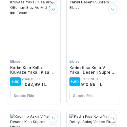
Elbise
Elbise
Kadın Kısa Kollu
Kadın Kısa Kollu V
Kruvaze Yakalı Kısa
Yakalı Desenli Süprem
Krop Ottoman Bluz Ve
Elbise
2.166,99 TL
1.821,99 TL
Midi Etek Ikili Takım
%50
%50
1.082,99 TL
910,99 TL
Sepete Ekle
Sepete Ekle