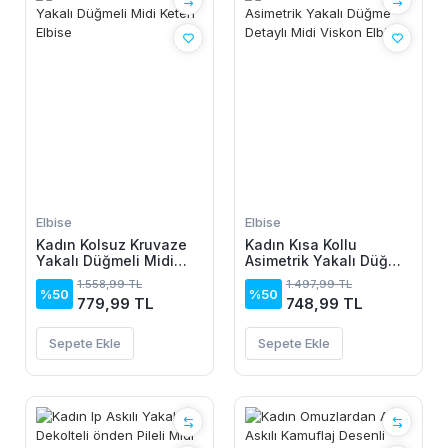
Elbise
Elbise
Kadın Kolsuz Kruvaze
Kadın Kısa Kollu
Yakalı Düğmeli Midi
Asimetrik Yakalı Düğme
Keten Elbise
Detaylı Midi Viskon
1.558,99 TL
1.497,99 TL
Elbise
%50
%50
779,99 TL
748,99 TL
Sepete Ekle
Sepete Ekle