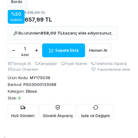
Bordo
1.315,99 TL
%50
657,99 TL
indirim
🎉
Bu üründen
658,00 TL
kazanç elde ediyorsunuz.
Sepete Ekle
Hemen Al
Adet
Tavsiye Et
Karşılaştır
Fiyat Alarmı
Telefonla Sipariş
Ürün Önerileri
Favorilerime ekle
Ürün Kodu:
MY175039
Barkod:
PSG3000133068
Kategori:
Elbise
Stok:
9
Hızlı Gönderi
Güvenli Alışveriş
İade ve Değişim