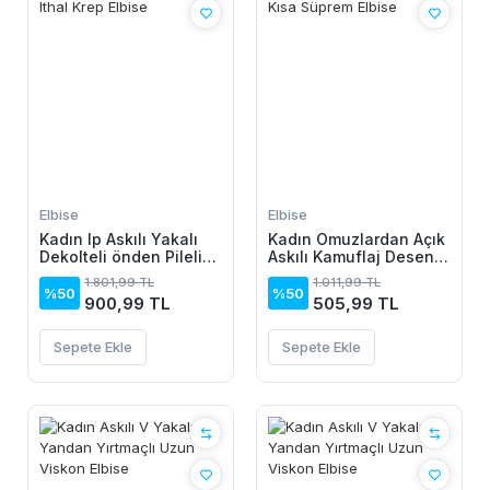
Elbise
Elbise
Kadın Ip Askılı Yakalı
Kadın Omuzlardan Açık
Dekolteli önden Pileli
Askılı Kamuflaj Desenli
Midi Ithal Krep Elbise
Kısa Süprem Elbise
1.801,99 TL
1.011,99 TL
%50
%50
900,99 TL
505,99 TL
Sepete Ekle
Sepete Ekle