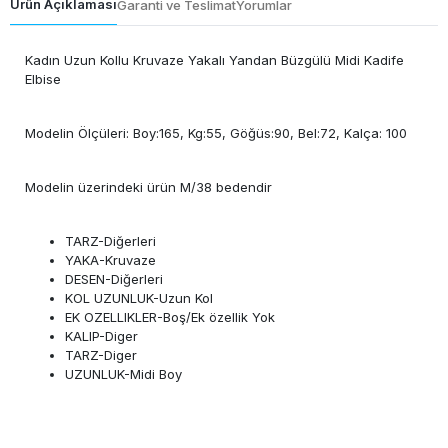
Ürün Açıklaması
Garanti ve Teslimat
Yorumlar
Kadın Uzun Kollu Kruvaze Yakalı Yandan Büzgülü Midi Kadife
Elbise
Modelin Ölçüleri: Boy:165, Kg:55, Göğüs:90, Bel:72, Kalça: 100
Modelin üzerindeki ürün M/38 bedendir
TARZ-Diğerleri
YAKA-Kruvaze
DESEN-Diğerleri
KOL UZUNLUK-Uzun Kol
EK OZELLIKLER-Boş/Ek özellik Yok
KALIP-Diger
TARZ-Diger
UZUNLUK-Midi Boy