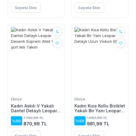
Sepete Ekle
Sepete Ekle
Elbise
Elbise
Kadın Askılı V Yakalı
Kadın Kısa Kollu Bisiklet
Dantel Detaylı Leopar
Yakalı Bir Yanı Leopar
Desenli Süprem Atlet
Detaylı Uzun Viskon
1.740,99 TL
1.963,99 TL
Ve şort Ikili Takım
Elbise
%50
%50
870,99 TL
981,99 TL
Sepete Ekle
Sepete Ekle