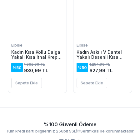
Elbise
Elbise
Kadın Kısa Kollu Dalga
Kadın Askılı V Dantel
Yakalı Kısa Ithal Krep
Yakalı Desenli Kısa
Elbise
Elbise
1.862,99 TL
1.254,99 TL
%50
%50
930,99 TL
627,99 TL
Sepete Ekle
Sepete Ekle
%100 Güvenli Ödeme
Tüm kredi kartı bilgileriniz 256bit SSLSertifikası ile korunmaktadır.