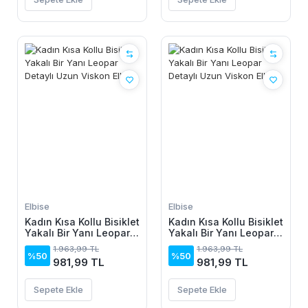
Elbise
Elbise
Kadın Kısa Kollu Bisiklet
Kadın Kısa Kollu Bisiklet
Yakalı Bir Yanı Leopar
Yakalı Bir Yanı Leopar
Detaylı Uzun Viskon
Detaylı Uzun Viskon
1.963,99 TL
1.963,99 TL
Elbise
Elbise
%50
%50
981,99 TL
981,99 TL
Sepete Ekle
Sepete Ekle