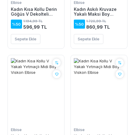
Elbise
Elbise
Kadın Kısa Kollu Derin
Kadın Askılı Kruvaze
Göğüs V Dekolteli
Yakalı Maksi Boy
önden Düğmeli Leopar
Janjan Krep Elbise
1.194,99 TL
1.720,99 TL
Desenli Kısa Süprem
%50
%50
596,99 TL
860,99 TL
Elbise
Sepete Ekle
Sepete Ekle
Elbise
Elbise