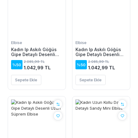
Elbise
Elbise
Kadın Ip Askılı Göğüs
Kadın Ip Askılı Göğüs
Gipe Detaylı Desenli
Gipe Detaylı Desenli
Uzun Süprem Elbise
Uzun Süprem Elbise
2.085,99 TL
2.085,99 TL
%50
%50
1.042,99 TL
1.042,99 TL
Sepete Ekle
Sepete Ekle