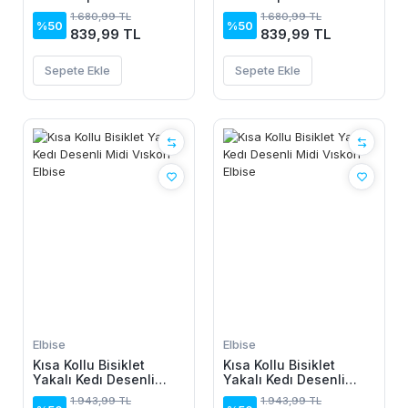
Elbise
Elbise
1.680,99 TL
1.680,99 TL
%50
%50
839,99 TL
839,99 TL
Sepete Ekle
Sepete Ekle
Elbise
Elbise
Kısa Kollu Bisiklet
Kısa Kollu Bisiklet
Yakalı Kedı Desenli
Yakalı Kedı Desenli
Midi Vıskon Elbise
Midi Vıskon Elbise
1.943,99 TL
1.943,99 TL