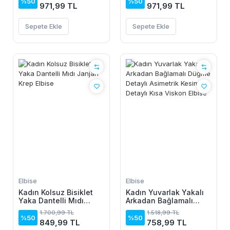
%50
%50
971,99 TL
971,99 TL
Sepete Ekle
Sepete Ekle
Elbise
Elbise
Kadın Kolsuz Bisiklet
Kadın Yuvarlak Yakalı
Yaka Dantelli Mıdı
Arkadan Bağlamalı
Janjan Krep Elbise
Düğme Detaylı
1.700,99 TL
1.518,99 TL
Asimetrik Kesim Detaylı
%50
%50
849,99 TL
758,99 TL
Kısa Viskon Elbise