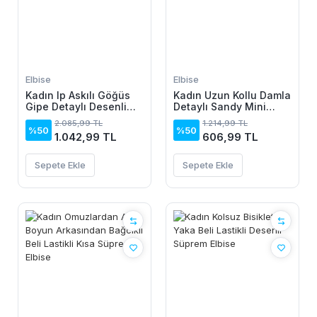
Elbise
Elbise
Kadın Ip Askılı Göğüs
Kadın Uzun Kollu Damla
Gipe Detaylı Desenli
Detaylı Sandy Mini
Uzun Süprem Elbise
Elbise
2.085,99 TL
1.214,99 TL
%50
%50
1.042,99 TL
606,99 TL
Sepete Ekle
Sepete Ekle