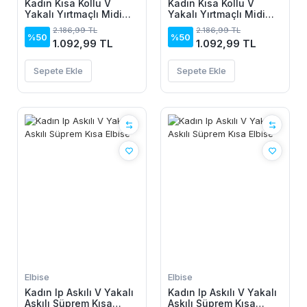
Kadın Kısa Kollu V
Kadın Kısa Kollu V
Yakalı Yırtmaçlı Midi
Yakalı Yırtmaçlı Midi
Boy Viskon Elbise
Boy Viskon Elbise
2.186,99 TL
2.186,99 TL
%50
%50
1.092,99 TL
1.092,99 TL
Sepete Ekle
Sepete Ekle
Elbise
Elbise
Kadın Ip Askılı V Yakalı
Kadın Ip Askılı V Yakalı
Askılı Süprem Kısa
Askılı Süprem Kısa