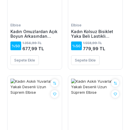
Elbise
Elbise
Kadın Omuzlardan Açık
Kadın Kolsuz Bisiklet
Boyun Arkasından
Yaka Beli Lastikli
Bağcıklı Beli Lastikli
Desenli Süprem Elbise
1.356,99 TL
1.558,99 TL
Kısa Süprem Elbise
%50
%50
677,99 TL
779,99 TL
Sepete Ekle
Sepete Ekle