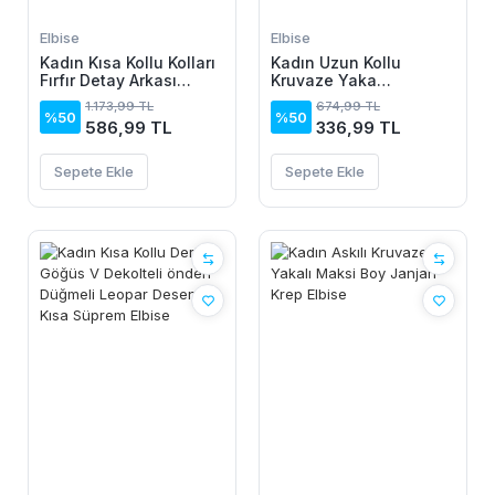
Elbise
Elbise
Kadın Kısa Kollu Kolları
Kadın Uzun Kollu
Fırfır Detay Arkası
Kruvaze Yaka
Bağlamalı Leopar
Yanlardan Büzgülü
1.173,99 TL
674,99 TL
Desen Kolsuz Mini
Kadife Elbise
%50
%50
586,99 TL
336,99 TL
Mikro Elbise
Sepete Ekle
Sepete Ekle