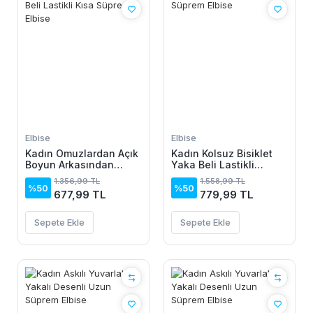
Elbise
Elbise
Kadın Omuzlardan Açık
Kadın Kolsuz Bisiklet
Boyun Arkasından
Yaka Beli Lastikli
Bağcıklı Beli Lastikli
Desenli Süprem Elbise
1.356,99 TL
1.558,99 TL
Kısa Süprem Elbise
%50
%50
677,99 TL
779,99 TL
Sepete Ekle
Sepete Ekle