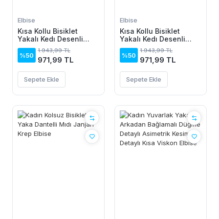
Elbise
Elbise
Kısa Kollu Bisiklet
Kısa Kollu Bisiklet
Yakalı Kedı Desenli
Yakalı Kedı Desenli
Midi Vıskon Elbise
Midi Vıskon Elbise
1.943,99 TL
1.943,99 TL
%50
%50
971,99 TL
971,99 TL
Sepete Ekle
Sepete Ekle