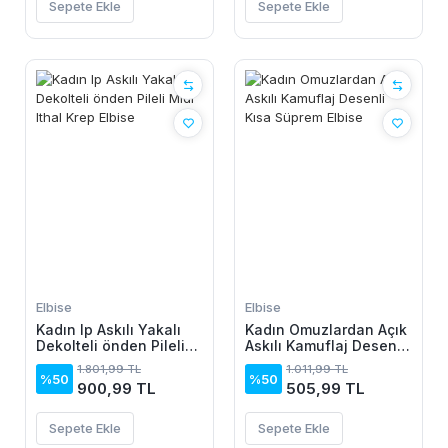
Sepete Ekle
Sepete Ekle
Elbise
Elbise
Kadın Ip Askılı Yakalı
Kadın Omuzlardan Açık
Dekolteli önden Pileli
Askılı Kamuflaj Desenli
Midi Ithal Krep Elbise
Kısa Süprem Elbise
1.801,99 TL
1.011,99 TL
%50
%50
900,99 TL
505,99 TL
Sepete Ekle
Sepete Ekle