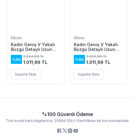
Elbise
Elbise
Kadın Geniş V Yakalı
Kadın Geniş V Yakalı
Büzgü Detaylı Uzun
Büzgü Detaylı Uzun
Sandy Elbise
Sandy Elbise
2.024,99 TL
2.024,99 TL
%50
%50
1.011,99 TL
1.011,99 TL
Sepete Ekle
Sepete Ekle
%100 Güvenli Ödeme
Tüm kredi kartı bilgileriniz 256bit SSLSertifikası ile korunmaktadır.