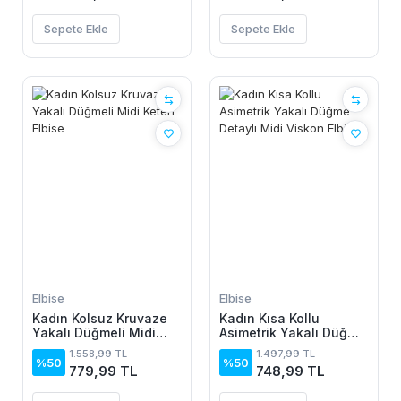
Sepete Ekle
Sepete Ekle
Elbise
Elbise
Kadın Kolsuz Kruvaze
Kadın Kısa Kollu
Yakalı Düğmeli Midi
Asimetrik Yakalı Düğme
Keten Elbise
Detaylı Midi Viskon
1.558,99 TL
1.497,99 TL
Elbise
%50
%50
779,99 TL
748,99 TL