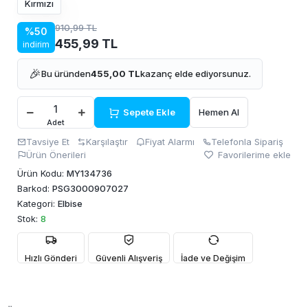
Kırmızı
910,99 TL
%50
455,99 TL
indirim
🎉
Bu üründen
455,00 TL
kazanç elde ediyorsunuz.
Sepete Ekle
Hemen Al
Adet
Tavsiye Et
Karşılaştır
Fiyat Alarmı
Telefonla Sipariş
Ürün Önerileri
Favorilerime ekle
Ürün Kodu:
MY134736
Barkod:
PSG3000907027
Kategori:
Elbise
Stok:
8
Hızlı Gönderi
Güvenli Alışveriş
İade ve Değişim