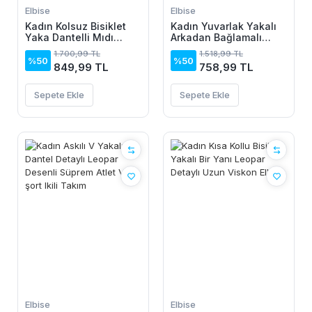
Elbise
Elbise
Kadın Kolsuz Bisiklet
Kadın Yuvarlak Yakalı
Yaka Dantelli Mıdı
Arkadan Bağlamalı
Janjan Krep Elbise
Düğme Detaylı
1.700,99 TL
1.518,99 TL
Asimetrik Kesim Detaylı
%50
%50
849,99 TL
758,99 TL
Kısa Viskon Elbise
Sepete Ekle
Sepete Ekle
Elbise
Elbise