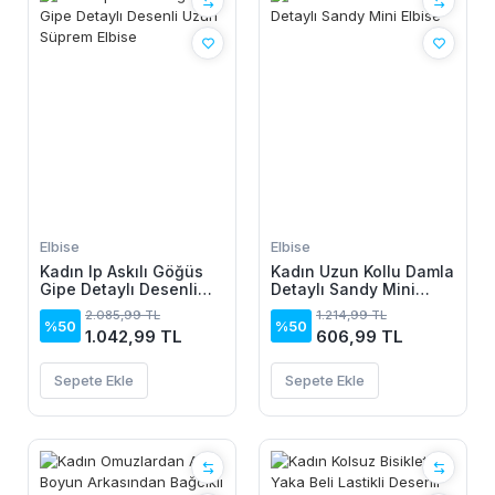
Elbise
Elbise
Kadın Ip Askılı Göğüs
Kadın Uzun Kollu Damla
Gipe Detaylı Desenli
Detaylı Sandy Mini
Uzun Süprem Elbise
Elbise
2.085,99 TL
1.214,99 TL
%50
%50
1.042,99 TL
606,99 TL
Sepete Ekle
Sepete Ekle