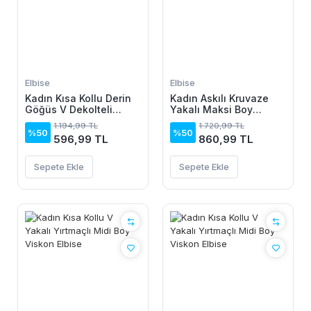
Elbise
Elbise
Kadın Kısa Kollu Derin
Kadın Askılı Kruvaze
Göğüs V Dekolteli
Yakalı Maksi Boy
önden Düğmeli Leopar
Janjan Krep Elbise
1.194,99 TL
1.720,99 TL
Desenli Kısa Süprem
%50
%50
596,99 TL
860,99 TL
Elbise
Sepete Ekle
Sepete Ekle