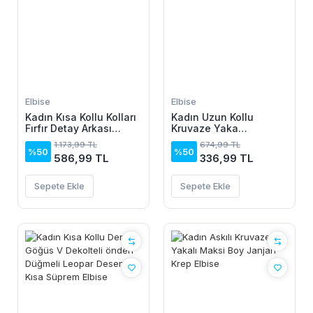
Elbise
Elbise
Kadın Kısa Kollu Kolları
Kadın Uzun Kollu
Fırfır Detay Arkası
Kruvaze Yaka
Bağlamalı Leopar
Yanlardan Büzgülü
1.173,99 TL
674,99 TL
Desen Kolsuz Mini
Kadife Elbise
%50
%50
586,99 TL
336,99 TL
Mikro Elbise
Sepete Ekle
Sepete Ekle