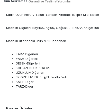
Ürün Açıklaması
Garanti ve Teslimat
Yorumlar
Kadın Uzun Kollu V Yakalı Yandan Yırtmaçlı Iki Iplik Midi Elbise
Modelin Ölçüleri: Boy:165, Kg:55, Göğüs:90, Bel:72, Kalça: 100
Modelin üzerindeki ürün M/38 bedendir
TARZ-Diğerleri
YAKA-Diğerleri
DESEN-Diğerleri
KOL UZUNLUK-Kısa Kol
UZUNLUK-Diğerleri
EK OZELLIKLER-Boş/Ek özellik Yok
KALIP-Diger
TARZ-Diger
Benzer Ürünler