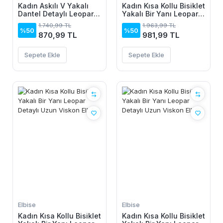
Kadın Askılı V Yakalı
Kadın Kısa Kollu Bisiklet
Dantel Detaylı Leopar
Yakalı Bir Yanı Leopar
Desenli Süprem Atlet
Detaylı Uzun Viskon
1.740,99 TL
1.963,99 TL
Ve şort Ikili Takım
Elbise
%50
%50
870,99 TL
981,99 TL
Sepete Ekle
Sepete Ekle
Elbise
Elbise
Kadın Kısa Kollu Bisiklet
Kadın Kısa Kollu Bisiklet