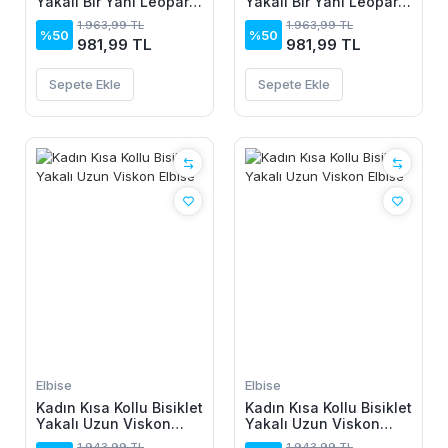
Yakalı Bir Yanı Leopar
Yakalı Bir Yanı Leopar
Detaylı Uzun Viskon
Detaylı Uzun Viskon
1.963,99 TL
1.963,99 TL
Elbise
Elbise
%50
%50
981,99 TL
981,99 TL
Sepete Ekle
Sepete Ekle
Elbise
Elbise
Kadın Kısa Kollu Bisiklet
Kadın Kısa Kollu Bisiklet
Yakalı Uzun Viskon
Yakalı Uzun Viskon
Elbise
Elbise
1.943,99 TL
1.943,99 TL