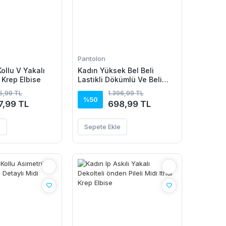
Pantolon
ollu V Yakalı
Kadın Yüksek Bel Beli
 Krep Elbise
Lastikli Dökümlü Ve Beli
şeritli Pera Pantolon
15,99 TL
1.396,99 TL
%50
7,99 TL
698,99 TL
e
Sepete Ekle