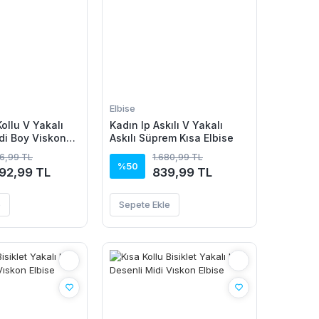
Elbise
ollu V Yakalı
Kadın Ip Askılı V Yakalı
idi Boy Viskon
Askılı Süprem Kısa Elbise
86,99 TL
1.680,99 TL
%50
092,99 TL
839,99 TL
e
Sepete Ekle