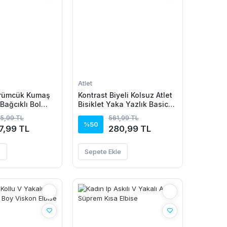
Atlet
ürümcük Kumaş
Kontrast Biyeli Kolsuz Atlet
 Bağcıklı Bol
Bisiklet Yaka Yazlık Basic
on -
Atlet - Turkuaz
35,99 TL
561,99 TL
n
%50
7,99 TL
280,99 TL
e
Sepete Ekle