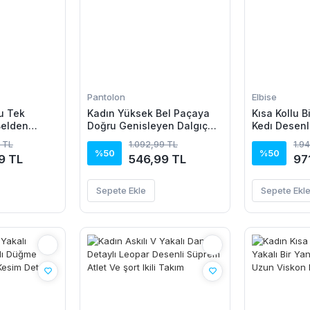
Pantolon
Elbise
u Tek
Kadın Yüksek Bel Paçaya
Kısa Kollu B
Belden
Doğru Genisleyen Dalgıç
Kedı Desenl
Janjan Krep
Tayt
Elbise
 TL
1.092,99 TL
1.9
%50
%50
9 TL
546,99 TL
97
Sepete Ekle
Sepete Ekl