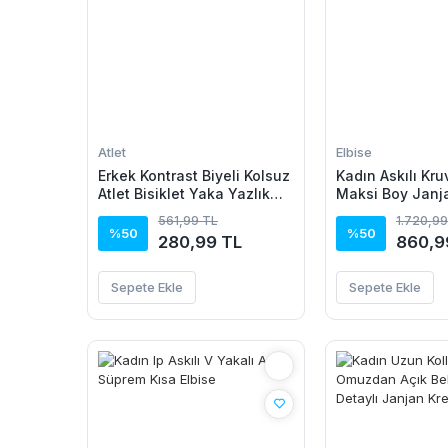
Atlet
Elbise
Erkek Kontrast Biyeli Kolsuz
Kadın Askılı Kru
Atlet Bisiklet Yaka Yazlık
Maksi Boy Janj
Basic Atlet - Turkuaz
Elbise
561,99 TL
1.720,99
%50
%50
280,99 TL
860,9
Sepete Ekle
Sepete Ekle