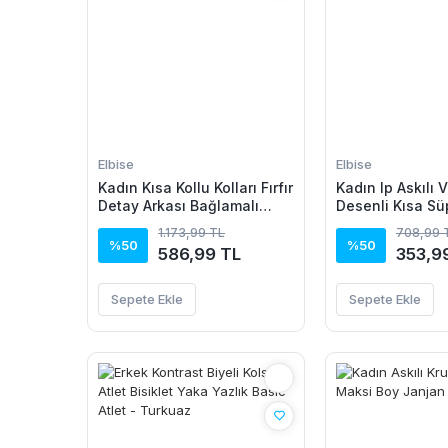
Elbise
Elbise
Kadın Kısa Kollu Kolları Fırfır
Kadın Ip Askılı 
Detay Arkası Bağlamalı
Desenli Kısa Sü
Leopar Desen Kolsuz Mini
1.173,99 TL
708,99 
Mikro Elbise
%50
%50
586,99 TL
353,9
Sepete Ekle
Sepete Ekle