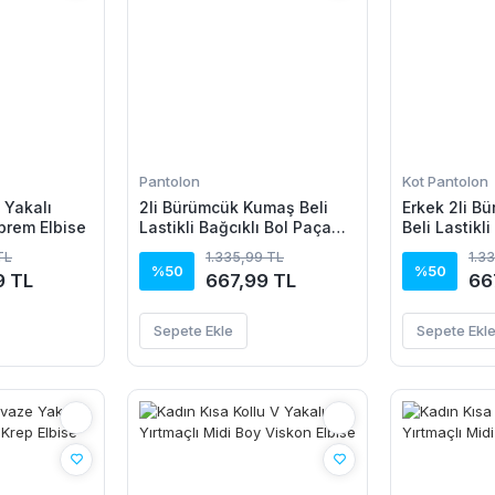
Pantolon
Kot Pantolon
V Yakalı
2li Bürümcük Kumaş Beli
Erkek 2li B
prem Elbise
Lastikli Bağcıklı Bol Paça
Beli Lastikli
Pantolon - Beyaz/Vizon
Paça Pantol
TL
1.335,99 TL
1.3
Beyaz/Vizo
%50
%50
9 TL
667,99 TL
66
Sepete Ekle
Sepete Ekl