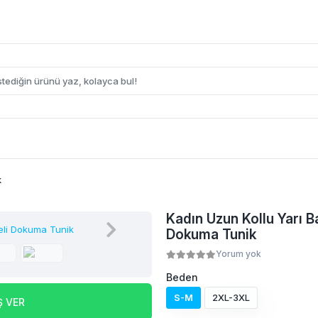
k
Kadın Uzun Kollu Yarı Ba
Dokuma Tunik
Yorum yok
Beden
S-M
2XL-3XL
Ş VER