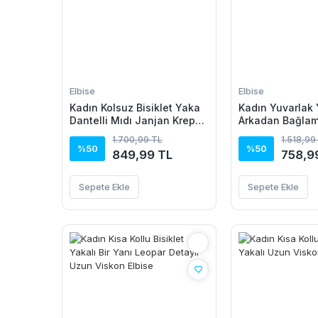
Elbise
Elbise
Kadın Kolsuz Bisiklet Yaka
Kadın Yuvarlak 
Dantelli Mıdı Janjan Krep
Arkadan Bağlam
Elbise
Detaylı Asimetr
1.700,99 TL
1.518,99
Detaylı Kısa Vis
%50
%50
849,99 TL
758,9
Sepete Ekle
Sepete Ekle