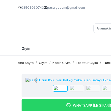
08503030743
pasajgocom@gmail.com
Giyim
Ana Sayfa
Giyim
Kadın Giyim
Tesettür Giyim
Tuni
WHATSAPP İLE SİPARİ