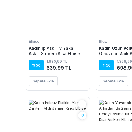
Elbise
Bluz
Kadın Ip Askılı V Yakalı
Kadın Uzun Koll
Askılı Süprem Kısa Elbise
Omuzdan Açık 
Dantel Detaylı 
1.680,99 TL
1.396,99
Bluz
%50
%50
839,99 TL
698,9
Sepete Ekle
Sepete Ekle