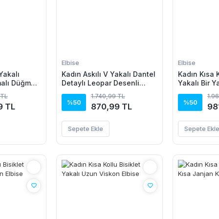
Elbise
Elbise
Yakalı
Kadın Askılı V Yakalı Dantel
Kadın Kısa K
alı Düğme
Detaylı Leopar Desenli
Yakalı Bir Y
ik Kesim
Süprem Atlet Ve şort Ikili
Detaylı Uzu
 TL
1.740,99 TL
1.9
kon Elbise
Takım
%50
%50
9 TL
870,99 TL
98
Sepete Ekle
Sepete Ekl