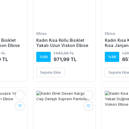
Elbise
Elbise
 Bisiklet
Kadın Kısa Kollu Bisiklet
Kadın Kısa K
kon Elbise
Yakalı Uzun Viskon Elbise
Kısa Janjan
 TL
1.943,99 TL
1.3
%50
%50
9 TL
971,99 TL
65
Sepete Ekle
Sepete Ekl