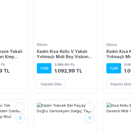
Elbise
Elbise
vaze Yakalı
Kadın Kısa Kollu V Yakalı
Kadın Kısa K
an Krep
Yırtmaçlı Midi Boy Viskon
Yırtmaçlı M
Elbise
Elbise
 TL
2.186,99 TL
2.1
%50
%50
9 TL
1.092,99 TL
1.
Sepete Ekle
Sepete Ekl