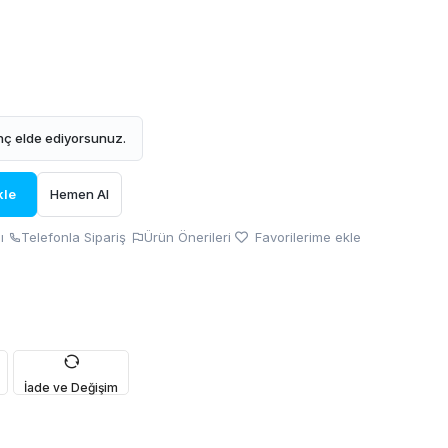
ç elde ediyorsunuz.
kle
Hemen Al
ı
Telefonla Sipariş
Ürün Önerileri
Favorilerime ekle
İade ve Değişim