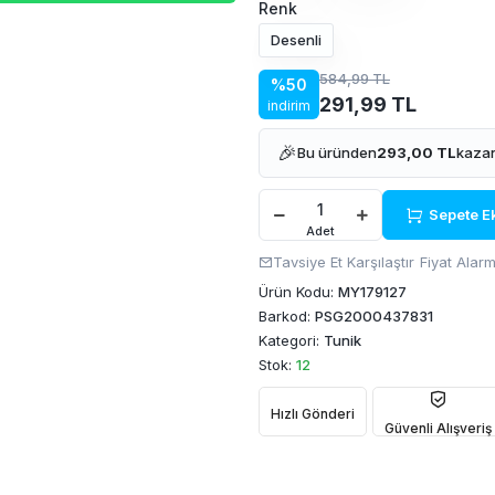
Renk
Desenli
584,99 TL
%50
291,99 TL
indirim
🎉
Bu üründen
293,00 TL
kazan
Sepete E
Adet
Tavsiye Et
Karşılaştır
Fiyat Alarm
Ürün Kodu:
MY179127
Barkod:
PSG2000437831
Kategori:
Tunik
Stok:
12
Hızlı Gönderi
Güvenli Alışveriş