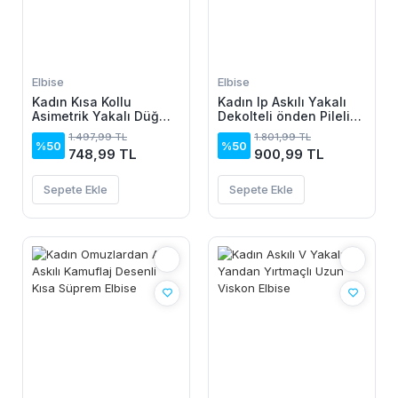
Elbise
Elbise
Kadın Kısa Kollu
Kadın Ip Askılı Yakalı
Asimetrik Yakalı Düğme
Dekolteli önden Pileli
Detaylı Midi Viskon
Midi Ithal Krep Elbise
1.497,99 TL
1.801,99 TL
Elbise
%50
%50
748,99 TL
900,99 TL
Sepete Ekle
Sepete Ekle