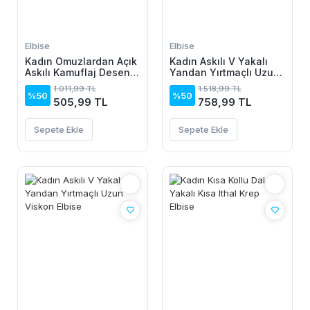
Elbise
Elbise
Kadın Omuzlardan Açık
Kadın Askılı V Yakalı
Askılı Kamuflaj Desenli
Yandan Yırtmaçlı Uzun
Kısa Süprem Elbise
Viskon Elbise
1.011,99 TL
1.518,99 TL
%50
%50
505,99 TL
758,99 TL
Sepete Ekle
Sepete Ekle