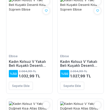
Elbise
Elbise
Kadın Kolsuz V Yakalı
Kadın Kolsuz V Yakalı
Beli Kuşaklı Desenli
Beli Kuşaklı Desenli
Kısa Süprem Elbise
Kısa Süprem Elbise
2.064,99 TL
2.054,99 TL
%50
%50
1.032,99 TL
1.027,99 TL
Sepete Ekle
Sepete Ekle