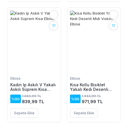
Elbise
Elbise
Kadın Ip Askılı V Yakalı
Kısa Kollu Bisiklet
Askılı Süprem Kısa
Yakalı Kedı Desenli
Elbise
Midi Vıskon Elbise
1.680,99 TL
1.943,99 TL
%50
%50
839,99 TL
971,99 TL
Sepete Ekle
Sepete Ekle