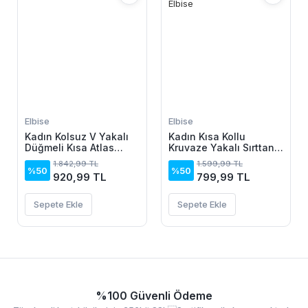
Elbise
Elbise
Kadın Kolsuz V Yakalı
Kadın Kısa Kollu
Düğmeli Kısa Atlas
Kruvaze Yakalı Sırttan
Elbise
Açık Ve Bağcıklı Kısa
1.842,99 TL
1.599,99 TL
Aerobin Elbise
%50
%50
920,99 TL
799,99 TL
Sepete Ekle
Sepete Ekle
%100 Güvenli Ödeme