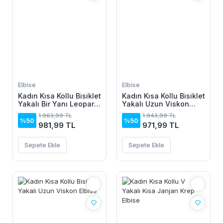
Elbise
Elbise
Kadın Kısa Kollu Bisiklet
Kadın Kısa Kollu Bisiklet
Yakalı Bir Yanı Leopar
Yakalı Uzun Viskon
Detaylı Uzun Viskon
Elbise
1.963,99 TL
1.943,99 TL
Elbise
%50
%50
981,99 TL
971,99 TL
Sepete Ekle
Sepete Ekle