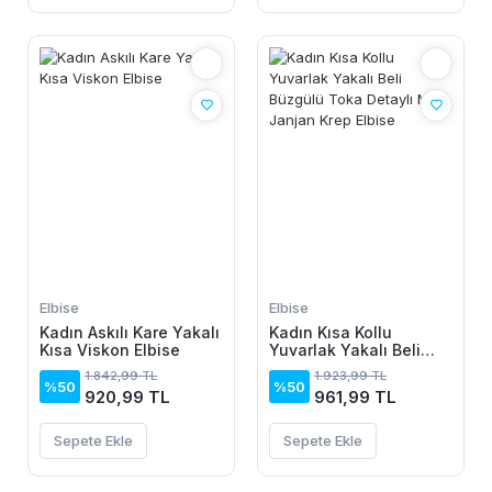
Elbise
Elbise
Kadın Askılı Kare Yakalı
Kadın Kısa Kollu
Kısa Viskon Elbise
Yuvarlak Yakalı Beli
Büzgülü Toka Detaylı
1.842,99 TL
1.923,99 TL
Midi Janjan Krep Elbise
%50
%50
920,99 TL
961,99 TL
Sepete Ekle
Sepete Ekle