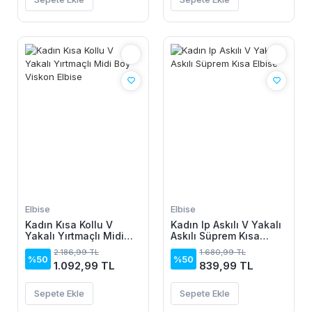
Elbise
Elbise
Kadın Kısa Kollu V
Kadın Ip Askılı V Yakalı
Yakalı Yırtmaçlı Midi
Askılı Süprem Kısa
Boy Viskon Elbise
Elbise
2.186,99 TL
1.680,99 TL
%50
%50
1.092,99 TL
839,99 TL
Sepete Ekle
Sepete Ekle