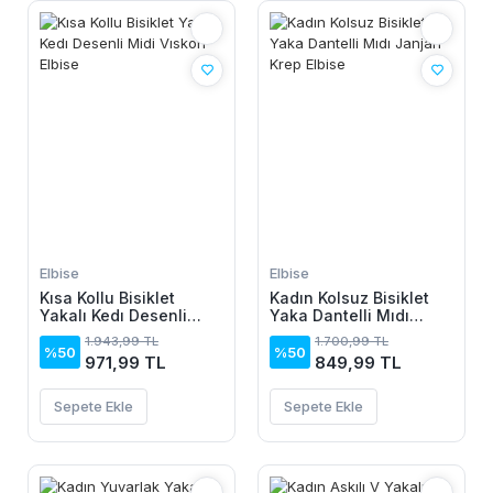
Elbise
Elbise
Kısa Kollu Bisiklet
Kadın Kolsuz Bisiklet
Yakalı Kedı Desenli
Yaka Dantelli Mıdı
Midi Vıskon Elbise
Janjan Krep Elbise
1.943,99 TL
1.700,99 TL
%50
%50
971,99 TL
849,99 TL
Sepete Ekle
Sepete Ekle