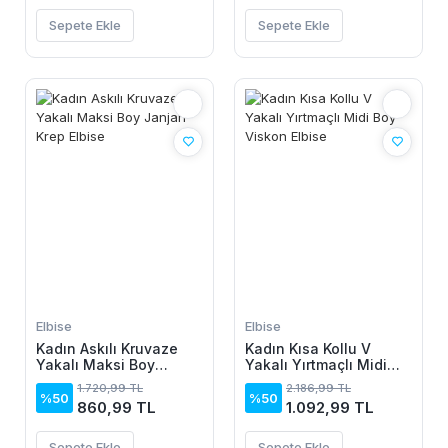
Sepete Ekle
Sepete Ekle
Elbise
Elbise
Kadın Askılı Kruvaze
Kadın Kısa Kollu V
Yakalı Maksi Boy
Yakalı Yırtmaçlı Midi
Janjan Krep Elbise
Boy Viskon Elbise
1.720,99 TL
2.186,99 TL
%50
%50
860,99 TL
1.092,99 TL
Sepete Ekle
Sepete Ekle