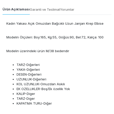
Ürün Açıklaması
Garanti ve Teslimat
Yorumlar
Kadın Yakası Açık Omuzdan Bağcıklı Uzun Janjan Krep Elbise
Modelin Ölçüleri: Boy:165, Kg:55, Göğüs:90, Bel:72, Kalça: 100
Modelin üzerindeki ürün M/38 bedendir
TARZ-Diğerleri
YAKA-Diğerleri
DESEN-Diğerleri
UZUNLUK-Diğerleri
KOL UZUNLUK-Omuzdan Askılı
EK OZELLIKLER-Boş/Ek özellik Yok
KALIP-Diger
TARZ-Diger
KAPATMA TURU-Diğer