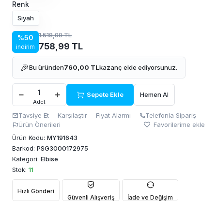
Renk
Siyah
1.518,99 TL
%50
758,99 TL
indirim
🎉
Bu üründen
760,00 TL
kazanç elde ediyorsunuz.
Sepete Ekle
Hemen Al
Adet
Tavsiye Et
Karşılaştır
Fiyat Alarmı
Telefonla Sipariş
Ürün Önerileri
Favorilerime ekle
Ürün Kodu:
MY191643
Barkod:
PSG3000172975
Kategori:
Elbise
Stok:
11
Hızlı Gönderi
Güvenli Alışveriş
İade ve Değişim