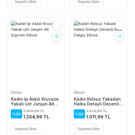
Sepete Ekle
Sepete Ekle
Elbise
Elbise
Kadın Ip Askılı Kruvaze
Kadın Kolsuz Yakadan
Yakalı üst Janjan Alt
Halka Detaylı Desenli
Süprem Elbise
Midi Dalgıç Elbise
2.409,99 TL
2.024,99 TL
%50
%50
1.204,99 TL
1.011,99 TL
Sepete Ekle
Sepete Ekle