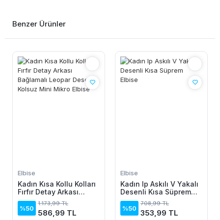
Benzer Ürünler
Elbise
Elbise
Kadın Kısa Kollu Kolları
Kadın Ip Askılı V Yakalı
Fırfır Detay Arkası
Desenli Kısa Süprem
Bağlamalı Leopar
Elbise
1.173,99 TL
708,99 TL
Desen Kolsuz Mini
%50
%50
586,99 TL
353,99 TL
Mikro Elbise