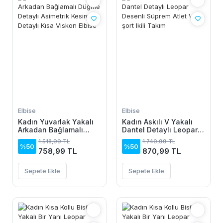
Elbise
Elbise
Kadın Yuvarlak Yakalı
Kadın Askılı V Yakalı
Arkadan Bağlamalı
Dantel Detaylı Leopar
Düğme Detaylı
Desenli Süprem Atlet
1.518,99 TL
1.740,99 TL
Asimetrik Kesim Detaylı
Ve şort Ikili Takım
%50
%50
758,99 TL
870,99 TL
Kısa Viskon Elbise
Sepete Ekle
Sepete Ekle