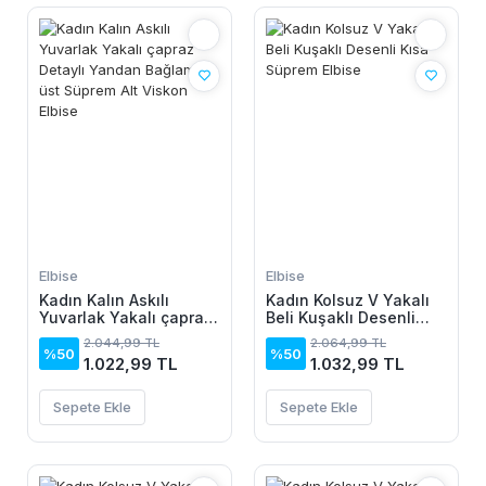
Elbise
Elbise
Kadın Kalın Askılı
Kadın Kolsuz V Yakalı
Yuvarlak Yakalı çapraz
Beli Kuşaklı Desenli
Detaylı Yandan
Kısa Süprem Elbise
2.044,99 TL
2.064,99 TL
Bağlamalı üst Süprem
%50
%50
1.022,99 TL
1.032,99 TL
Alt Viskon Elbise
Sepete Ekle
Sepete Ekle