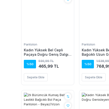
Pantolon
Pantolon
Kadın Yüksek Bel Cepli
Kadın Yüksek Bel
Paçaya Doğru Geniş Dalgıç
Bağcıklı Uzun G
Pantolon
Detaylı Krinkıl 
930,99 TL
1.538,99
%50
%50
465,99 TL
768,9
Sepete Ekle
Sepete Ekle