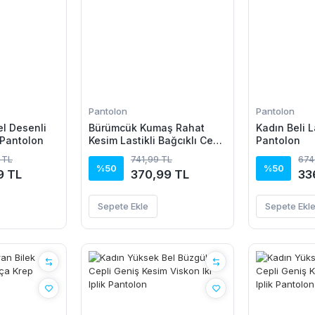
Pantolon
Pantolon
l Desenli
Bürümcük Kumaş Rahat
Kadın Beli L
 Pantolon
Kesim Lastikli Bağcıklı Cepli
Pantolon
Pantolon - Beyaz
 TL
741,99 TL
674
%50
%50
9 TL
370,99 TL
33
Sepete Ekle
Sepete Ekl