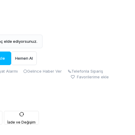
ç elde ediyorsunuz.
kle
Hemen Al
yat Alarmı
Gelince Haber Ver
Telefonla Sipariş
Favorilerime ekle
İade ve Değişim