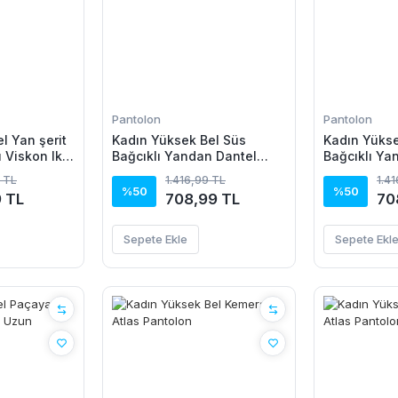
Pantolon
Pantolon
l Yan şerit
Kadın Yüksek Bel Süs
Kadın Yükse
ı Viskon Iki
Bağcıklı Yandan Dantel
Bağcıklı Ya
Detay Uzun Pantolon
Detay Uzun
 TL
1.416,99 TL
1.4
%50
%50
9 TL
708,99 TL
70
Sepete Ekle
Sepete Ekl