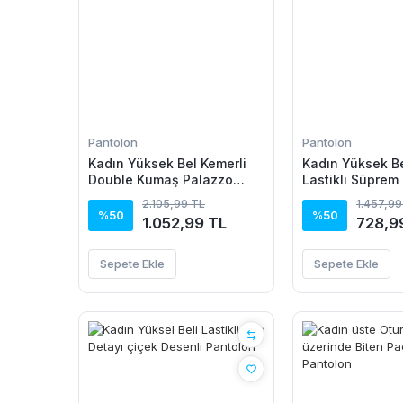
Pantolon
Pantolon
Kadın Yüksek Bel Kemerli
Kadın Yüksek Be
Double Kumaş Palazzo
Lastikli Süprem
Pantolon
2.105,99 TL
1.457,99
%50
%50
1.052,99 TL
728,9
Sepete Ekle
Sepete Ekle