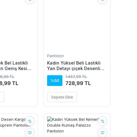
Pantolon
 Bel Lastikli
Kadın Yüksel Beli Lastikli
un Geniş Kesim
Yan Detayı çiçek Desenli
kıl Pantolon
Pantolon
38,99 TL
1.457,99 TL
%50
8,99 TL
728,99 TL
e
Sepete Ekle