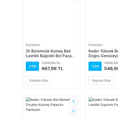
Pantolon
Pantolon
2li Bürümcük Kumaş Beli
Kadın Yüksek B
Lastikli Bağcıklı Bol Paça
Doğru Genisley
Pantolon - Beyaz/Vizon
Tayt
1.335,99 TL
1.092,99
%50
%50
667,99 TL
546,9
Sepete Ekle
Sepete Ekle