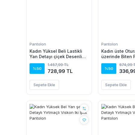
Pantolon
Pantolon
Kadın Yüksel Beli Lastikli
Kadın üste Otur
Yan Detayı çiçek Desenli
üzerinde Biten 
Pantolon
Pantolon
1.457,99 TL
674,99 
%50
%50
728,99 TL
336,9
Sepete Ekle
Sepete Ekle