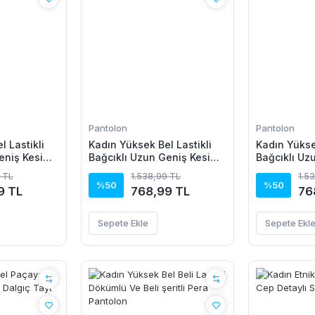
Pantolon
Pantolon
 Lastikli
Kadın Yüksek Bel Lastikli
Kadın Yüksek
eniş Kesim
Bağcıklı Uzun Geniş Kesim
Bağcıklı Uz
Pantolon
Detaylı Krinkıl Pantolon
Detaylı Krin
 TL
1.538,99 TL
1.5
%50
%50
9 TL
768,99 TL
76
Sepete Ekle
Sepete Ekl