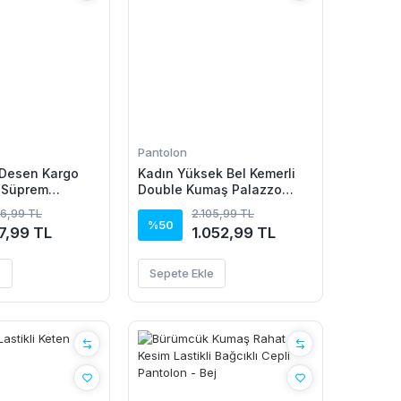
Pantolon
 Desen Kargo
Kadın Yüksek Bel Kemerli
ı Süprem
Double Kumaş Palazzo
Pantolon
76,99 TL
2.105,99 TL
%50
7,99 TL
1.052,99 TL
e
Sepete Ekle