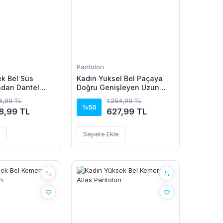
Pantolon
k Bel Süs
Kadın Yüksel Bel Paçaya
ndan Dantel
Doğru Genişleyen Uzun
 Pantolon
Pantolon
16,99 TL
1.254,99 TL
%50
8,99 TL
627,99 TL
e
Sepete Ekle