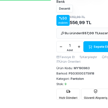
Renk
Desenli
1.113,99 TL
%50
556,99 TL
indirim
🎉
Bu üründen
557,00 TL
kazan
Sepete E
Adet
Tavsiye Et
Karşılaştır
Fi
Ürün Önerileri
Ürün Kodu:
MY190963
Barkod:
PSG3000375918
Kategori:
Pantolon
Stok:
9
Hızlı Gönderi
Güvenli Alışveriş