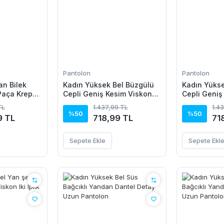
Pantolon
Pantolon
an Bilek
Kadın Yüksek Bel Büzgülü
Kadın Yükse
Paça Krep
Cepli Geniş Kesim Viskon
Cepli Geniş
Iki Iplik Pantolon
Iki Iplik Pan
TL
1.437,99 TL
1.4
%50
%50
9 TL
718,99 TL
71
Sepete Ekle
Sepete Ekl