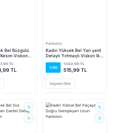
Pantolon
k Bel Büzgülü
Kadın Yüksek Bel Yan şerit
 Kesim Viskon
Detaylı Yırtmaçlı Viskon Iki
tolon
Iplik Pantolon
37,99 TL
1.032,99 TL
%50
8,99 TL
515,99 TL
e
Sepete Ekle