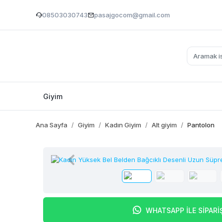
08503030743
pasajgocom@gmail.com
Giyim
Ana Sayfa
Giyim
Kadın Giyim
Alt giyim
Pantolon
WHATSAPP İLE SİPARİ