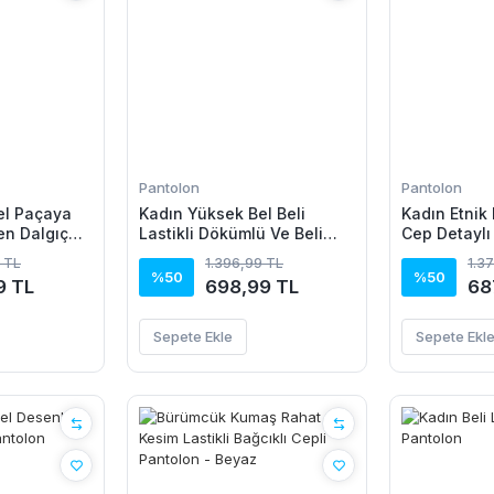
Pantolon
Pantolon
el Paçaya
Kadın Yüksek Bel Beli
Kadın Etnik
en Dalgıç
Lastikli Dökümlü Ve Beli
Cep Detayl
şeritli Pera Pantolon
Pantolon
 TL
1.396,99 TL
1.3
%50
%50
9 TL
698,99 TL
68
Sepete Ekle
Sepete Ekl