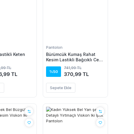
Pantolon
astikli Keten
Bürümcük Kumaş Rahat
Kesim Lastikli Bağcıklı Cepli
Pantolon - Bej
,99 TL
741,99 TL
%50
6,99 TL
370,99 TL
e
Sepete Ekle