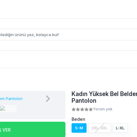
Kadın Yüksek Bel Belde
Pantolon
Yorum yok
Beden
S-M
2XL-3XL
L-XL
Ş VER