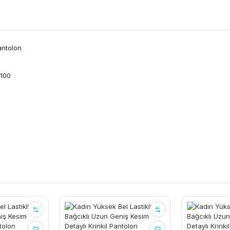
antolon
 100