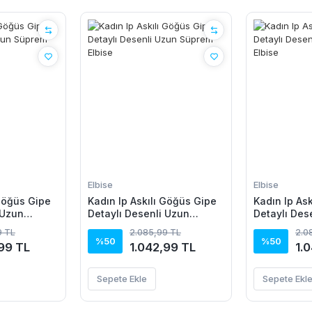
Elbise
Elbise
 Göğüs Gipe
Kadın Ip Askılı Göğüs Gipe
Kadın Ip As
 Uzun
Detaylı Desenli Uzun
Detaylı Des
Süprem Elbise
Süprem Elbi
9 TL
2.085,99 TL
2.0
%50
%50
99 TL
1.042,99 TL
1.
Sepete Ekle
Sepete Ekl