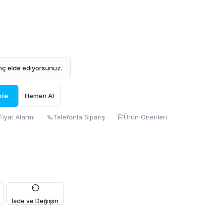
ç elde ediyorsunuz.
kle
Hemen Al
Fiyat Alarmı
Telefonla Sipariş
Ürün Önerileri
İade ve Değişim