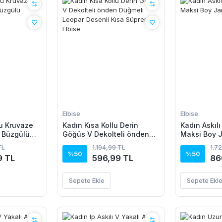
Elbise
Elbise
u Kruvaze
Kadın Kısa Kollu Derin
Kadın Askılı
 Büzgülü
Göğüs V Dekolteli önden
Maksi Boy 
Düğmeli Leopar Desenli
Elbise
TL
1.194,99 TL
1.7
Kısa Süprem Elbise
%50
%50
9 TL
596,99 TL
86
Sepete Ekle
Sepete Ekl