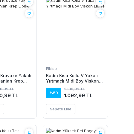
Elbise
 Kruvaze Yakalı
Kadın Kısa Kollu V Yakalı
Janjan Krep
Yırtmaçlı Midi Boy Viskon
Elbise
20,99 TL
2.186,99 TL
%50
0,99 TL
1.092,99 TL
e
Sepete Ekle