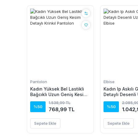
Pantolon
Elbise
Kadın Yüksek Bel Lastikli
Kadın Ip Askılı
Bağcıklı Uzun Geniş Kesim
Detaylı Desenli
Detaylı Krinkıl Pantolon
Süprem Elbise
1.538,99 TL
2.085,9
%50
%50
768,99 TL
1.042,
Sepete Ekle
Sepete Ekle