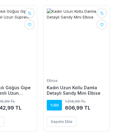
Elbise
kılı Göğüs Gipe
Kadın Uzun Kollu Damla
enli Uzun
Detaylı Sandy Mini Elbise
se
85,99 TL
1.214,99 TL
%50
042,99 TL
606,99 TL
e
Sepete Ekle