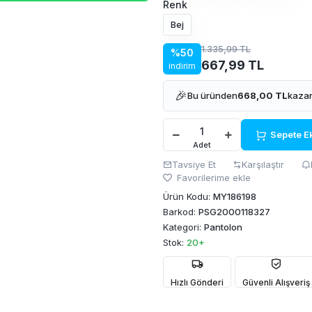
Renk
Bej
1.335,99 TL
%50
667,99 TL
indirim
🎉
Bu üründen
668,00 TL
kazan
Sepete E
Adet
Tavsiye Et
Karşılaştır
Favorilerime ekle
Ürün Kodu:
MY186198
Barkod:
PSG2000118327
Kategori:
Pantolon
Stok:
20+
Hızlı Gönderi
Güvenli Alışveriş