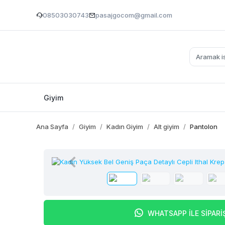
08503030743
pasajgocom@gmail.com
Giyim
Ana Sayfa
Giyim
Kadın Giyim
Alt giyim
Pantolon
WHATSAPP İLE SİPARİ