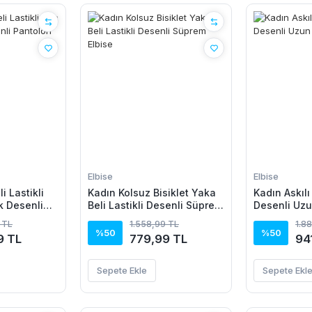
Elbise
Elbise
i Lastikli
Kadın Kolsuz Bisiklet Yaka
Kadın Askılı
k Desenli
Beli Lastikli Desenli Süprem
Desenli Uzu
Elbise
 TL
1.558,99 TL
1.8
%50
%50
9 TL
779,99 TL
94
Sepete Ekle
Sepete Ekl