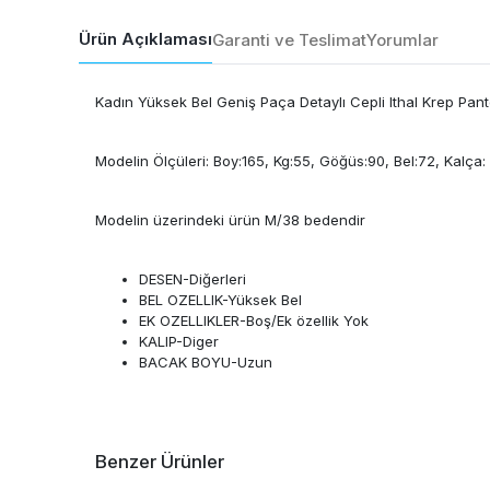
Ürün Açıklaması
Garanti ve Teslimat
Yorumlar
Kadın Yüksek Bel Geniş Paça Detaylı Cepli Ithal Krep Pan
Modelin Ölçüleri: Boy:165, Kg:55, Göğüs:90, Bel:72, Kalça:
Modelin üzerindeki ürün M/38 bedendir
DESEN-Diğerleri
BEL OZELLIK-Yüksek Bel
EK OZELLIKLER-Boş/Ek özellik Yok
KALIP-Diger
BACAK BOYU-Uzun
Benzer Ürünler