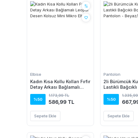
Elbise
Pantolon
Kadın Kısa Kollu Kolları Fırfır
2li Bürümcük Ku
Detay Arkası Bağlamalı
Lastikli Bağcıkl
Leopar Desen Kolsuz Mini
Pantolon - Bey
1.173,99 TL
1.335,99
Mikro Elbise
%50
%50
586,99 TL
667,9
Sepete Ekle
Sepete Ekle