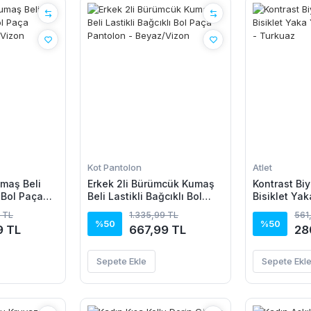
Kot Pantolon
Atlet
maş Beli
Erkek 2li Bürümcük Kumaş
Kontrast Biy
ı Bol Paça
Beli Lastikli Bağcıklı Bol
Bisiklet Yak
az/Vizon
Paça Pantolon -
Atlet - Turk
 TL
1.335,99 TL
561
Beyaz/Vizon
%50
%50
9 TL
667,99 TL
28
Sepete Ekle
Sepete Ekl