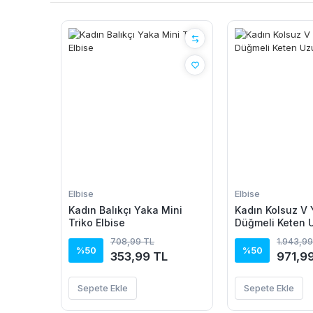
Elbise
Elbise
Kadın Balıkçı Yaka Mini
Kadın Kolsuz V
Triko Elbise
Düğmeli Keten 
708,99 TL
1.943,99
%50
%50
353,99 TL
971,9
Sepete Ekle
Sepete Ekle