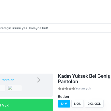
Kadın Yüksek Bel Geniş 
Pantolon
Yorum yok
Beden
S-M
L-XL
2XL-3XL
Ş VER