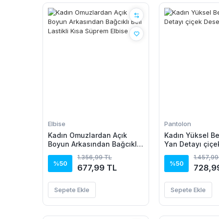
Elbise
Pantolon
Kadın Omuzlardan Açık
Kadın Yüksel Bel
Boyun Arkasından Bağcıklı
Yan Detayı çiçe
Beli Lastikli Kısa Süprem
Pantolon
1.356,99 TL
1.457,99
Elbise
%50
%50
677,99 TL
728,9
Sepete Ekle
Sepete Ekle