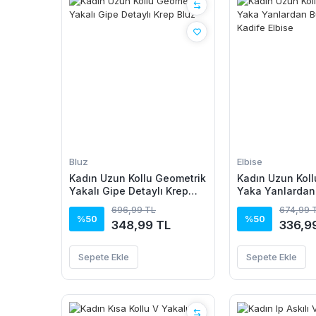
Bluz
Elbise
Kadın Uzun Kollu Geometrik
Kadın Uzun Koll
Yakalı Gipe Detaylı Krep
Yaka Yanlardan
Bluz
Kadife Elbise
696,99 TL
674,99 
%50
%50
348,99 TL
336,9
Sepete Ekle
Sepete Ekle