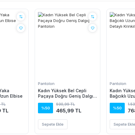
Pantolon
Pantolon
 Yaka
Kadın Yüksek Bel Cepli
Kadın Yüksek
Uzun Elbise
Paçaya Doğru Geniş Dalgıç
Bağcıklı Uz
Pantolon
Detaylı Krin
 TL
930,99 TL
1.5
%50
%50
9 TL
465,99 TL
76
Sepete Ekle
Sepete Ekl