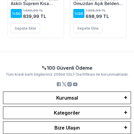
Askılı Süprem Kısa
Omuzdan Açık Belden
Elbise
Dantel Detaylı Janjan
1.680,99 TL
1.396,99 TL
Krep Bluz
%50
%50
839,99 TL
698,99 TL
Sepete Ekle
Sepete Ekle
%100 Güvenli Ödeme
Tüm kredi kartı bilgileriniz 256bit SSLSertifikası ile korunmaktadır.
Kurumsal
Kategoriler
Bize Ulaşın