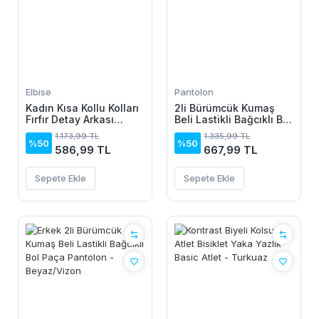
Elbise
Pantolon
Kadın Kısa Kollu Kolları
2li Bürümcük Kumaş
Fırfır Detay Arkası
Beli Lastikli Bağcıklı Bol
Bağlamalı Leopar
Paça Pantolon -
1.173,99 TL
1.335,99 TL
Desen Kolsuz Mini
Beyaz/Vizon
%50
%50
586,99 TL
667,99 TL
Mikro Elbise
Sepete Ekle
Sepete Ekle