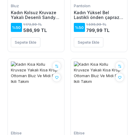
Bluz
Pantolon
Kadın Kolsuz Kruvaze
Kadın Yüksel Bel
Yakalı Desenli Sandy
Lastikli önden çapraz
Bluz
Detaylı Sandy Pantolon
1.173,99 TL
1.599,99 TL
%50
%50
586,99 TL
799,99 TL
Sepete Ekle
Sepete Ekle
Elbise
Elbise