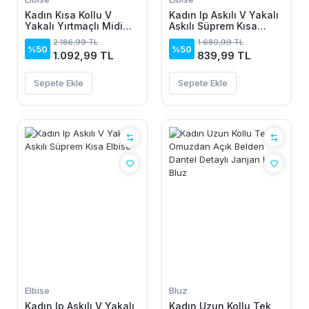
Kadın Kısa Kollu V
Kadın Ip Askılı V Yakalı
Yakalı Yırtmaçlı Midi
Askılı Süprem Kısa
Boy Viskon Elbise
Elbise
2.186,99 TL
1.680,99 TL
%50
%50
1.092,99 TL
839,99 TL
Sepete Ekle
Sepete Ekle
Elbise
Bluz
Kadın Ip Askılı V Yakalı
Kadın Uzun Kollu Tek