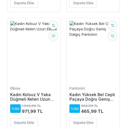
Sepete Ekle
Sepete Ekle
Elbise
Pantolon
Kadın Kolsuz V Yaka
Kadın Yüksek Bel Cepli
Düğmeli Keten Uzun
Paçaya Doğru Geniş
Elbise
Dalgıç Pantolon
1.943,99 TL
930,99 TL
%50
%50
971,99 TL
465,99 TL
Sepete Ekle
Sepete Ekle