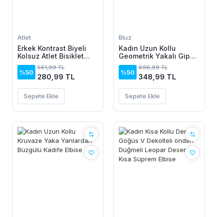
Atlet
Bluz
Erkek Kontrast Biyeli
Kadın Uzun Kollu
Kolsuz Atlet Bisiklet
Geometrik Yakalı Gipe
Yaka Yazlık Basic Atlet
Detaylı Krep Bluz
561,99 TL
696,99 TL
- Turkuaz
%50
%50
280,99 TL
348,99 TL
Sepete Ekle
Sepete Ekle