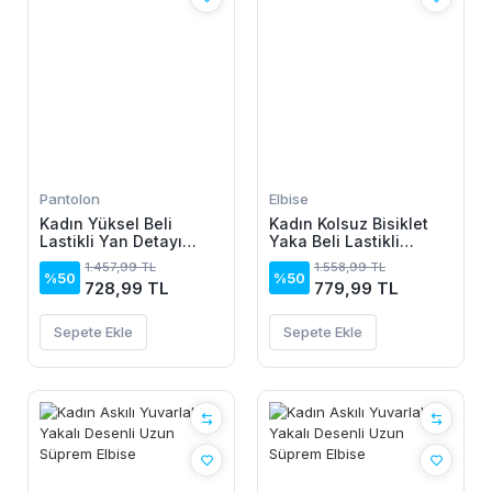
Pantolon
Elbise
Kadın Yüksel Beli
Kadın Kolsuz Bisiklet
Lastikli Yan Detayı
Yaka Beli Lastikli
çiçek Desenli Pantolon
Desenli Süprem Elbise
1.457,99 TL
1.558,99 TL
%50
%50
728,99 TL
779,99 TL
Sepete Ekle
Sepete Ekle