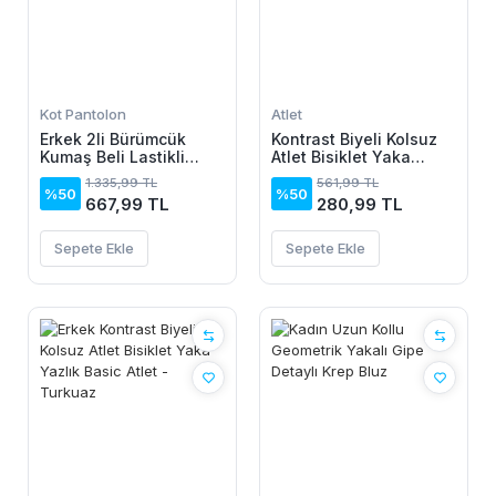
Kot Pantolon
Atlet
Erkek 2li Bürümcük
Kontrast Biyeli Kolsuz
Kumaş Beli Lastikli
Atlet Bisiklet Yaka
Bağcıklı Bol Paça
Yazlık Basic Atlet -
1.335,99 TL
561,99 TL
Pantolon - Beyaz/Vizon
Turkuaz
%50
%50
667,99 TL
280,99 TL
Sepete Ekle
Sepete Ekle