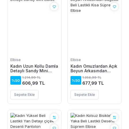
Elbise
Elbise
Kadın Uzun Kollu Damla
Kadın Omuzlardan Açık
Detaylı Sandy Mini
Boyun Arkasından
Elbise
Bağcıklı Beli Lastikli
1.214,99 TL
1.356,99 TL
Kısa Süprem Elbise
%50
%50
606,99 TL
677,99 TL
Sepete Ekle
Sepete Ekle