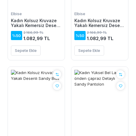
Elbise
Elbise
Kadın Kolsuz Kruvaze
Kadın Kolsuz Kruvaze
Yakalı Kemersiz Desenli
Yakalı Kemersiz Desenli
Uzun Süprem Elbise
Uzun Süprem Elbise
2.166,99 TL
2.166,99 TL
%50
%50
1.082,99 TL
1.082,99 TL
Sepete Ekle
Sepete Ekle