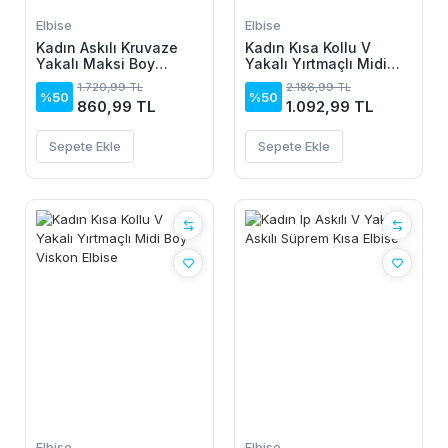
Elbise
Elbise
Kadın Askılı Kruvaze
Kadın Kısa Kollu V
Yakalı Maksi Boy
Yakalı Yırtmaçlı Midi
Janjan Krep Elbise
Boy Viskon Elbise
1.720,99 TL
2.186,99 TL
%50
%50
860,99 TL
1.092,99 TL
Sepete Ekle
Sepete Ekle
Elbise
Elbise