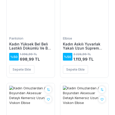
Pantolon
Elbise
Kadın Yüksek Bel Beli
Kadın Askılı Yuvarlak
Lastikli Dökümlü Ve Beli
Yakalı Uzun Süprem
şeritli Pera Pantolon
Elbise
1.396,99 TL
2.226,99 TL
%50
%50
698,99 TL
1.113,99 TL
Sepete Ekle
Sepete Ekle