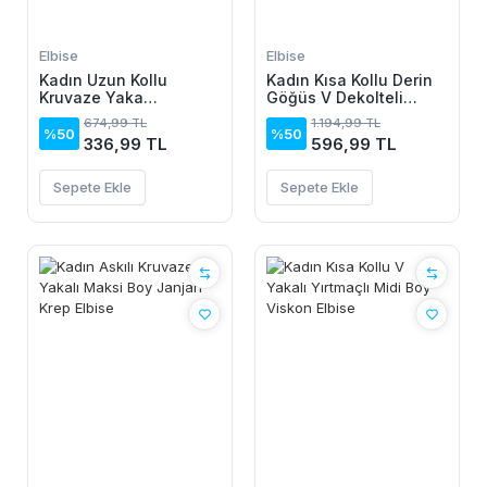
Elbise
Elbise
Kadın Uzun Kollu
Kadın Kısa Kollu Derin
Kruvaze Yaka
Göğüs V Dekolteli
Yanlardan Büzgülü
önden Düğmeli Leopar
674,99 TL
1.194,99 TL
Kadife Elbise
Desenli Kısa Süprem
%50
%50
336,99 TL
596,99 TL
Elbise
Sepete Ekle
Sepete Ekle