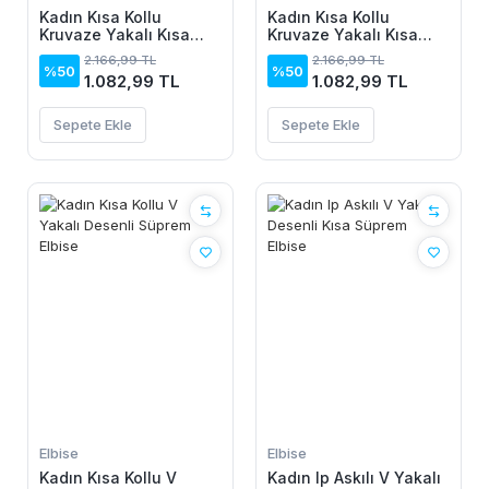
Kadın Kısa Kollu
Kadın Kısa Kollu
Kruvaze Yakalı Kısa
Kruvaze Yakalı Kısa
Krop Ottoman Bluz Ve
Krop Ottoman Bluz Ve
2.166,99 TL
2.166,99 TL
Midi Etek Ikili Takım
Midi Etek Ikili Takım
%50
%50
1.082,99 TL
1.082,99 TL
Sepete Ekle
Sepete Ekle
Elbise
Elbise
Kadın Kısa Kollu V
Kadın Ip Askılı V Yakalı