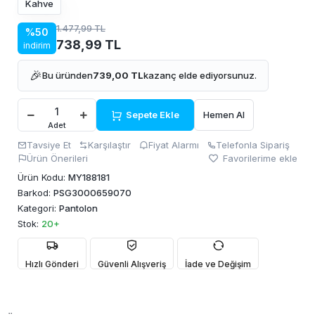
Kahve
1.477,99 TL
%50
738,99 TL
indirim
🎉
Bu üründen
739,00 TL
kazanç elde ediyorsunuz.
Sepete Ekle
Hemen Al
Adet
Tavsiye Et
Karşılaştır
Fiyat Alarmı
Telefonla Sipariş
Ürün Önerileri
Favorilerime ekle
Ürün Kodu:
MY188181
Barkod:
PSG3000659070
Kategori:
Pantolon
Stok:
20+
Hızlı Gönderi
Güvenli Alışveriş
İade ve Değişim