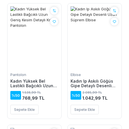
Pantolon
Elbise
Kadın Yüksek Bel
Kadın Ip Askılı Göğüs
Lastikli Bağcıklı Uzun
Gipe Detaylı Desenli
Geniş Kesim Detaylı
Uzun Süprem Elbise
1.538,99 TL
2.085,99 TL
Krinkıl Pantolon
%50
%50
768,99 TL
1.042,99 TL
Sepete Ekle
Sepete Ekle