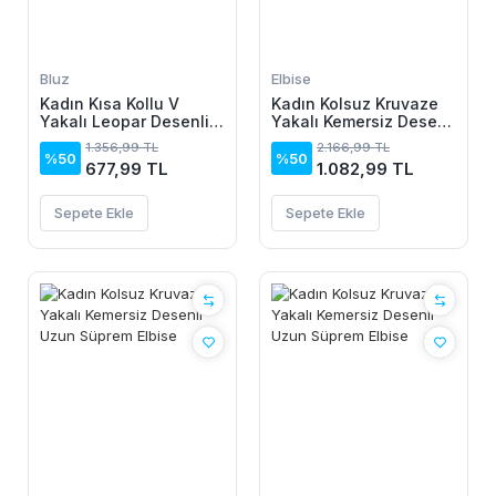
Bluz
Elbise
Kadın Kısa Kollu V
Kadın Kolsuz Kruvaze
Yakalı Leopar Desenli
Yakalı Kemersiz Desenli
Viskon Bluz
Uzun Süprem Elbise
1.356,99 TL
2.166,99 TL
%50
%50
677,99 TL
1.082,99 TL
Sepete Ekle
Sepete Ekle