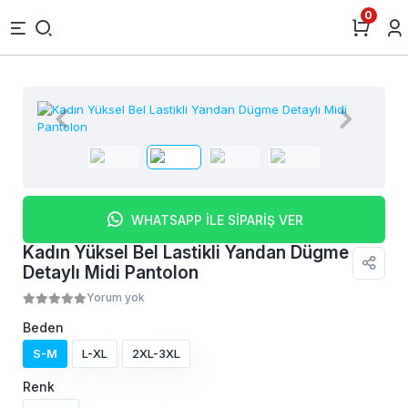
0
WHATSAPP İLE SİPARİŞ VER
Kadın Yüksel Bel Lastikli Yandan Dügme
Detaylı Midi Pantolon
Yorum yok
Beden
S-M
L-XL
2XL-3XL
Renk