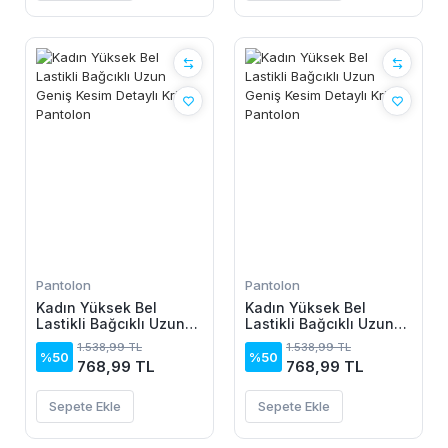
Pantolon
Pantolon
Kadın Yüksek Bel
Kadın Yüksek Bel
Lastikli Bağcıklı Uzun
Lastikli Bağcıklı Uzun
Geniş Kesim Detaylı
Geniş Kesim Detaylı
1.538,99 TL
1.538,99 TL
Krinkıl Pantolon
Krinkıl Pantolon
%50
%50
768,99 TL
768,99 TL
Sepete Ekle
Sepete Ekle