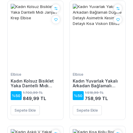
Elbise
Elbise
Kadın Kolsuz Bisiklet
Kadın Yuvarlak Yakalı
Yaka Dantelli Mıdı
Arkadan Bağlamalı
Janjan Krep Elbise
Düğme Detaylı
1.700,99 TL
1.518,99 TL
Asimetrik Kesim Detaylı
%50
%50
849,99 TL
758,99 TL
Kısa Viskon Elbise
Sepete Ekle
Sepete Ekle