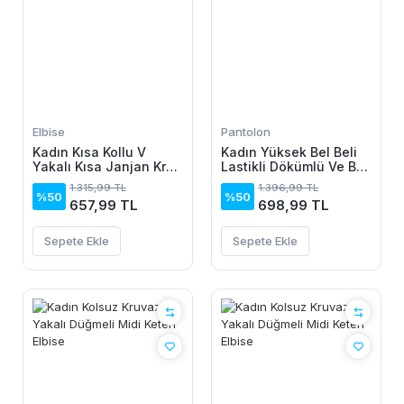
Elbise
Pantolon
Kadın Kısa Kollu V
Kadın Yüksek Bel Beli
Yakalı Kısa Janjan Krep
Lastikli Dökümlü Ve Beli
Elbise
şeritli Pera Pantolon
1.315,99 TL
1.396,99 TL
%50
%50
657,99 TL
698,99 TL
Sepete Ekle
Sepete Ekle