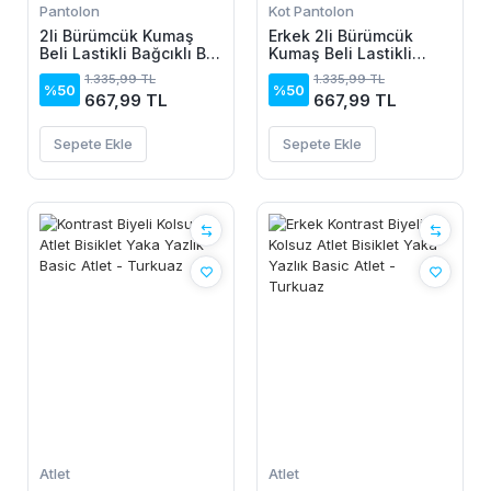
Pantolon
Kot Pantolon
2li Bürümcük Kumaş
Erkek 2li Bürümcük
Beli Lastikli Bağcıklı Bol
Kumaş Beli Lastikli
Paça Pantolon -
Bağcıklı Bol Paça
1.335,99 TL
1.335,99 TL
Beyaz/Vizon
Pantolon - Beyaz/Vizon
%50
%50
667,99 TL
667,99 TL
Sepete Ekle
Sepete Ekle
Atlet
Atlet