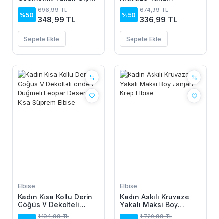
Detaylı Krep Bluz
Yanlardan Büzgülü
696,99 TL
674,99 TL
Kadife Elbise
%50
%50
348,99 TL
336,99 TL
Sepete Ekle
Sepete Ekle
Elbise
Elbise
Kadın Kısa Kollu Derin
Kadın Askılı Kruvaze
Göğüs V Dekolteli
Yakalı Maksi Boy
önden Düğmeli Leopar
Janjan Krep Elbise
1.194,99 TL
1.720,99 TL