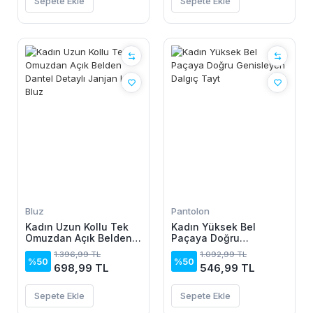
Sepete Ekle
Sepete Ekle
Bluz
Pantolon
Kadın Uzun Kollu Tek
Kadın Yüksek Bel
Omuzdan Açık Belden
Paçaya Doğru
Dantel Detaylı Janjan
Genisleyen Dalgıç Tayt
1.396,99 TL
1.092,99 TL
Krep Bluz
%50
%50
698,99 TL
546,99 TL
Sepete Ekle
Sepete Ekle