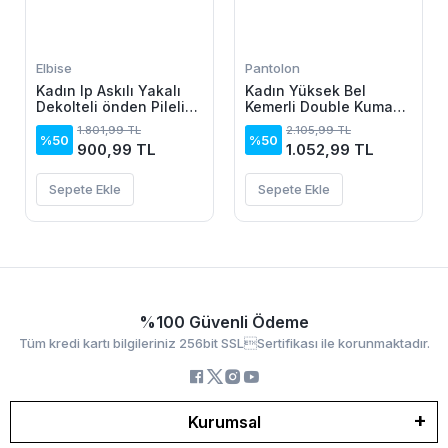
Elbise
Pantolon
Kadın Ip Askılı Yakalı
Kadın Yüksek Bel
Dekolteli önden Pileli
Kemerli Double Kumaş
Midi Ithal Krep Elbise
Palazzo Pantolon
1.801,99 TL
2.105,99 TL
%50
%50
900,99 TL
1.052,99 TL
Sepete Ekle
Sepete Ekle
%100 Güvenli Ödeme
Tüm kredi kartı bilgileriniz 256bit SSLSertifikası ile korunmaktadır.
Kurumsal