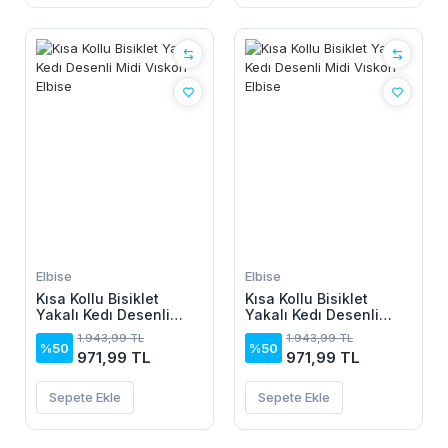
Elbise
Elbise
Kısa Kollu Bisiklet
Kısa Kollu Bisiklet
Yakalı Kedı Desenli
Yakalı Kedı Desenli
Midi Vıskon Elbise
Midi Vıskon Elbise
1.943,99 TL
1.943,99 TL
%50
%50
971,99 TL
971,99 TL
Sepete Ekle
Sepete Ekle