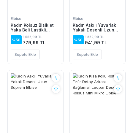
Elbise
Elbise
Kadın Kolsuz Bisiklet
Kadın Askılı Yuvarlak
Yaka Beli Lastikli
Yakalı Desenli Uzun
Desenli Süprem Elbise
Süprem Elbise
1.558,99 TL
1.882,99 TL
%50
%50
779,99 TL
941,99 TL
Sepete Ekle
Sepete Ekle