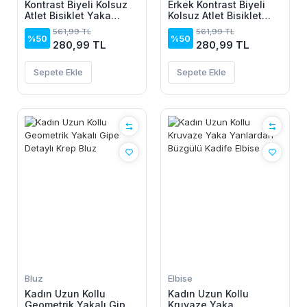
Kontrast Biyeli Kolsuz
Erkek Kontrast Biyeli
Atlet Bisiklet Yaka
Kolsuz Atlet Bisiklet
Yazlık Basic Atlet -
Yaka Yazlık Basic Atlet
561,99 TL
561,99 TL
Turkuaz
- Turkuaz
%50
%50
280,99 TL
280,99 TL
Sepete Ekle
Sepete Ekle
Bluz
Elbise
Kadın Uzun Kollu
Kadın Uzun Kollu
Geometrik Yakalı Gipe
Kruvaze Yaka