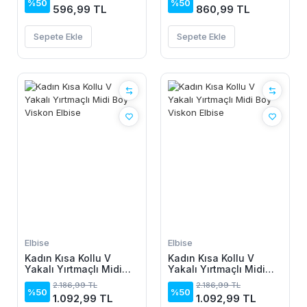
Desenli Kısa Süprem
%50
%50
596,99 TL
860,99 TL
Elbise
Sepete Ekle
Sepete Ekle
Elbise
Elbise
Kadın Kısa Kollu V
Kadın Kısa Kollu V
Yakalı Yırtmaçlı Midi
Yakalı Yırtmaçlı Midi
Boy Viskon Elbise
Boy Viskon Elbise
2.186,99 TL
2.186,99 TL
%50
%50
1.092,99 TL
1.092,99 TL