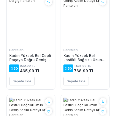
Pantolon
Pantolon
Kadın Yüksek Bel Cepli
Kadın Yüksek Bel
Paçaya Doğru Geniş
Lastikli Bağcıklı Uzun
Dalgıç Pantolon
Geniş Kesim Detaylı
930,99 TL
1.538,99 TL
Krinkıl Pantolon
%50
%50
465,99 TL
768,99 TL
Sepete Ekle
Sepete Ekle