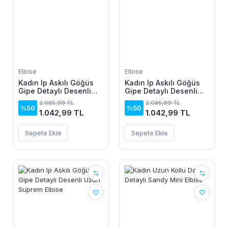
Elbise
Elbise
Kadın Ip Askılı Göğüs
Kadın Ip Askılı Göğüs
Gipe Detaylı Desenli
Gipe Detaylı Desenli
Uzun Süprem Elbise
Uzun Süprem Elbise
2.085,99 TL
2.085,99 TL
%50
%50
1.042,99 TL
1.042,99 TL
Sepete Ekle
Sepete Ekle