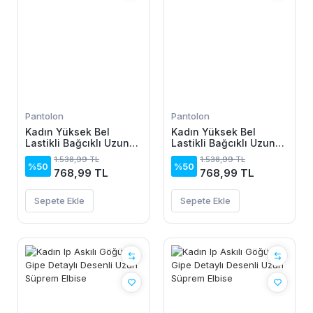
Pantolon
Pantolon
Kadın Yüksek Bel
Kadın Yüksek Bel
Lastikli Bağcıklı Uzun
Lastikli Bağcıklı Uzun
Geniş Kesim Detaylı
Geniş Kesim Detaylı
1.538,99 TL
1.538,99 TL
Krinkıl Pantolon
Krinkıl Pantolon
%50
%50
768,99 TL
768,99 TL
Sepete Ekle
Sepete Ekle