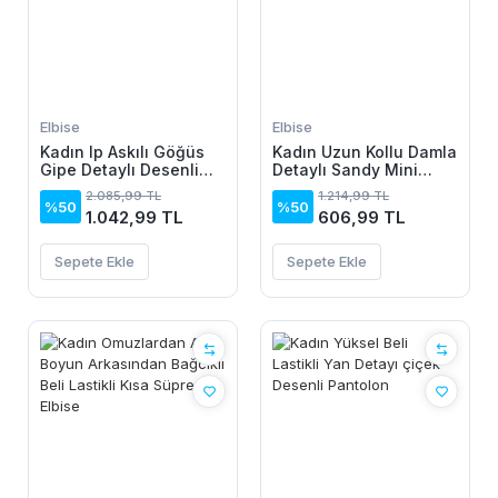
Elbise
Elbise
Kadın Ip Askılı Göğüs
Kadın Uzun Kollu Damla
Gipe Detaylı Desenli
Detaylı Sandy Mini
Uzun Süprem Elbise
Elbise
2.085,99 TL
1.214,99 TL
%50
%50
1.042,99 TL
606,99 TL
Sepete Ekle
Sepete Ekle