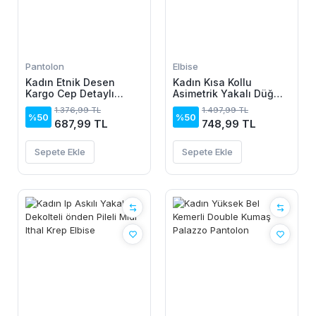
Pantolon
Elbise
Kadın Etnik Desen
Kadın Kısa Kollu
Kargo Cep Detaylı
Asimetrik Yakalı Düğme
Süprem Pantolon
Detaylı Midi Viskon
1.376,99 TL
1.497,99 TL
Elbise
%50
%50
687,99 TL
748,99 TL
Sepete Ekle
Sepete Ekle