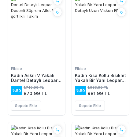
Elbise
Elbise
Kadın Askılı V Yakalı
Kadın Kısa Kollu Bisiklet
Dantel Detaylı Leopar
Yakalı Bir Yanı Leopar
Desenli Süprem Atlet
Detaylı Uzun Viskon
1.740,99 TL
1.963,99 TL
Ve şort Ikili Takım
Elbise
%50
%50
870,99 TL
981,99 TL
Sepete Ekle
Sepete Ekle