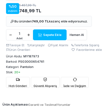
1.497,99 TL
%50
748,99 TL
indirim
🎉
Bu üründen
749,00 TL
kazanç elde ediyorsunuz.
Sepete Ekle
Hemen Al
Adet
Tavsiye Et
Karşılaştır
Fiyat Alarmı
Telefonla Sipariş
Ürün Önerileri
Favorilerime ekle
Ürün Kodu:
MY187973
Barkod:
PSG3000654761
Kategori:
Pantolon
Stok:
20+
Hızlı Gönderi
Güvenli Alışveriş
İade ve Değişim
Ürün Açıklaması
Garanti ve Teslimat
Yorumlar