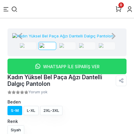
0
WHATSAPP İLE SİPARİŞ VER
Kadın Yüksel Bel Paça Ağzı Dantelli
Dalgıç Pantolon
Yorum yok
Beden
S-M
L-XL
2XL-3XL
Renk
Siyah