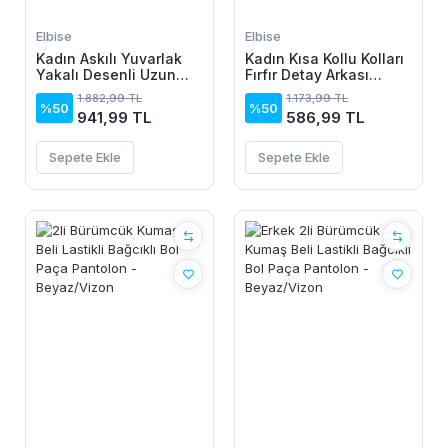
Elbise
Elbise
Kadın Askılı Yuvarlak
Kadın Kısa Kollu Kolları
Yakalı Desenli Uzun
Fırfır Detay Arkası
Süprem Elbise
Bağlamalı Leopar
1.882,99 TL
1.173,99 TL
Desen Kolsuz Mini
%50
%50
941,99 TL
586,99 TL
Mikro Elbise
Sepete Ekle
Sepete Ekle