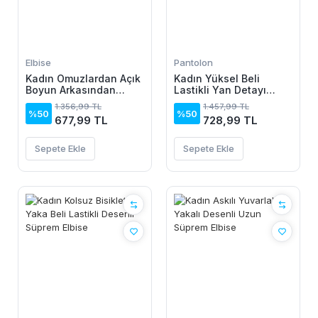
Elbise
Pantolon
Kadın Omuzlardan Açık
Kadın Yüksel Beli
Boyun Arkasından
Lastikli Yan Detayı
Bağcıklı Beli Lastikli
çiçek Desenli Pantolon
1.356,99 TL
1.457,99 TL
Kısa Süprem Elbise
%50
%50
677,99 TL
728,99 TL
Sepete Ekle
Sepete Ekle