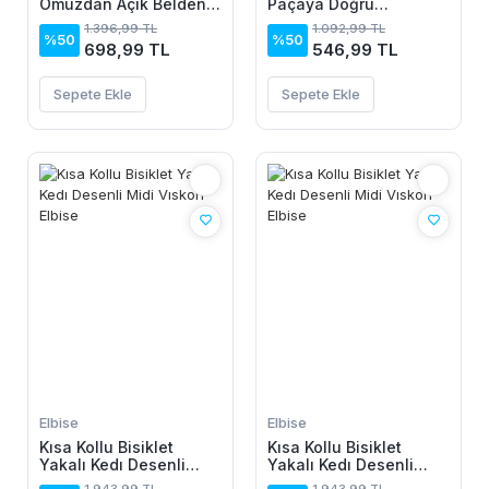
Omuzdan Açık Belden
Paçaya Doğru
Dantel Detaylı Janjan
Genisleyen Dalgıç Tayt
1.396,99 TL
1.092,99 TL
Krep Bluz
%50
%50
698,99 TL
546,99 TL
Sepete Ekle
Sepete Ekle
Elbise
Elbise
Kısa Kollu Bisiklet
Kısa Kollu Bisiklet
Yakalı Kedı Desenli
Yakalı Kedı Desenli
Midi Vıskon Elbise
Midi Vıskon Elbise