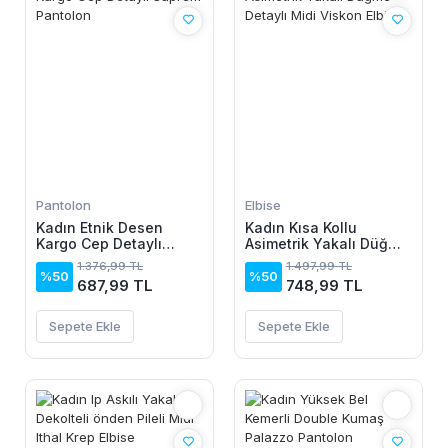
Pantolon
Elbise
Kadın Etnik Desen
Kadın Kısa Kollu
Kargo Cep Detaylı
Asimetrik Yakalı Düğme
Süprem Pantolon
Detaylı Midi Viskon
1.376,99 TL
1.497,99 TL
Elbise
%50
%50
687,99 TL
748,99 TL
Sepete Ekle
Sepete Ekle