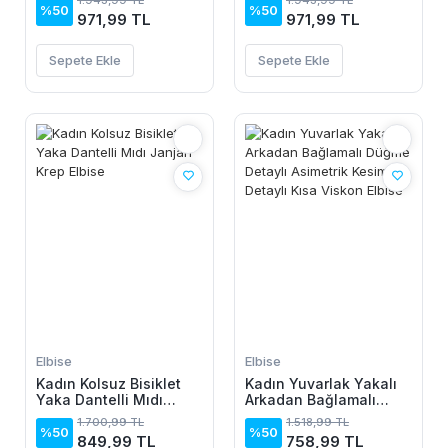
1.943,99 TL
1.943,99 TL
%50
%50
971,99 TL
971,99 TL
Sepete Ekle
Sepete Ekle
Elbise
Elbise
Kadın Kolsuz Bisiklet
Kadın Yuvarlak Yakalı
Yaka Dantelli Mıdı
Arkadan Bağlamalı
Janjan Krep Elbise
Düğme Detaylı
1.700,99 TL
1.518,99 TL
Asimetrik Kesim Detaylı
%50
%50
849,99 TL
758,99 TL
Kısa Viskon Elbise