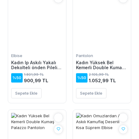
Elbise
Pantolon
Kadın Ip Askılı Yakalı
Kadın Yüksek Bel
Dekolteli önden Pileli
Kemerli Double Kumaş
Midi Ithal Krep Elbise
Palazzo Pantolon
1.801,99 TL
2.105,99 TL
%50
%50
900,99 TL
1.052,99 TL
Sepete Ekle
Sepete Ekle