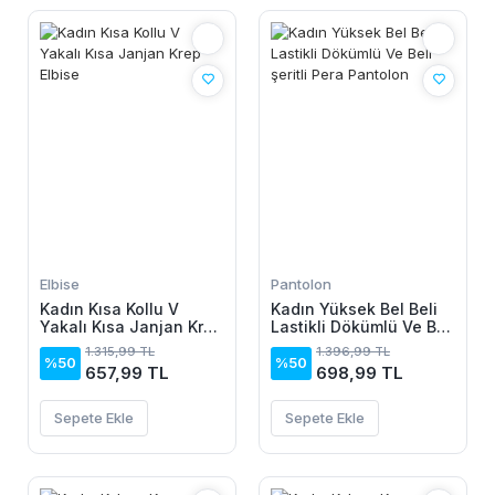
Elbise
Pantolon
Kadın Kısa Kollu V
Kadın Yüksek Bel Beli
Yakalı Kısa Janjan Krep
Lastikli Dökümlü Ve Beli
Elbise
şeritli Pera Pantolon
1.315,99 TL
1.396,99 TL
%50
%50
657,99 TL
698,99 TL
Sepete Ekle
Sepete Ekle