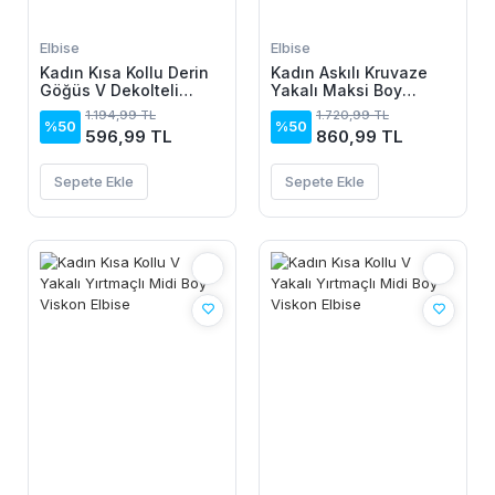
Elbise
Elbise
Kadın Kısa Kollu Derin
Kadın Askılı Kruvaze
Göğüs V Dekolteli
Yakalı Maksi Boy
önden Düğmeli Leopar
Janjan Krep Elbise
1.194,99 TL
1.720,99 TL
Desenli Kısa Süprem
%50
%50
596,99 TL
860,99 TL
Elbise
Sepete Ekle
Sepete Ekle