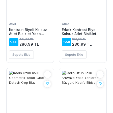
Atlet
Atlet
Kontrast Biyeli Kolsuz
Erkek Kontrast Biyeli
Atlet Bisiklet Yaka
Kolsuz Atlet Bisiklet
Yazlık Basic Atlet -
Yaka Yazlık Basic Atlet
561,99 TL
561,99 TL
Turkuaz
- Turkuaz
%50
%50
280,99 TL
280,99 TL
Sepete Ekle
Sepete Ekle