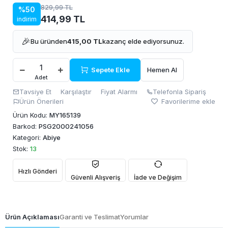
829,99 TL
%50
414,99 TL
indirim
🎉
Bu üründen
415,00 TL
kazanç elde ediyorsunuz.
Sepete Ekle
Hemen Al
Adet
Tavsiye Et
Karşılaştır
Fiyat Alarmı
Telefonla Sipariş
Ürün Önerileri
Favorilerime ekle
Ürün Kodu:
MY165139
Barkod:
PSG2000241056
Kategori:
Abiye
Stok:
13
Hızlı Gönderi
Güvenli Alışveriş
İade ve Değişim
Ürün Açıklaması
Garanti ve Teslimat
Yorumlar