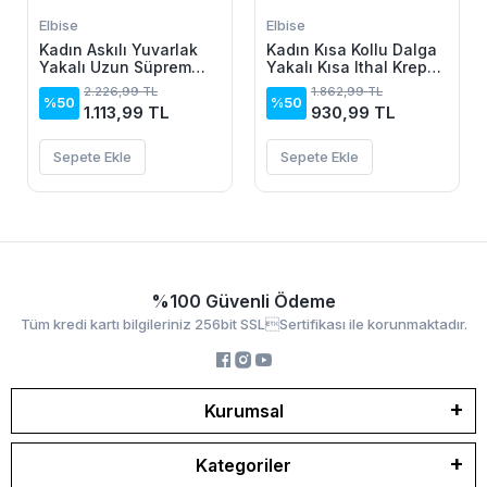
Elbise
Elbise
Kadın Askılı Yuvarlak
Kadın Kısa Kollu Dalga
Yakalı Uzun Süprem
Yakalı Kısa Ithal Krep
Elbise
Elbise
2.226,99 TL
1.862,99 TL
%50
%50
1.113,99 TL
930,99 TL
Sepete Ekle
Sepete Ekle
%100 Güvenli Ödeme
Tüm kredi kartı bilgileriniz 256bit SSLSertifikası ile korunmaktadır.
Kurumsal
Kategoriler