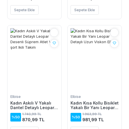
Sepete Ekle
Sepete Ekle
Elbise
Elbise
Kadın Askılı V Yakalı
Kadın Kısa Kollu Bisiklet
Dantel Detaylı Leopar
Yakalı Bir Yanı Leopar
Desenli Süprem Atlet
Detaylı Uzun Viskon
1.740,99 TL
1.963,99 TL
Ve şort Ikili Takım
Elbise
%50
%50
870,99 TL
981,99 TL