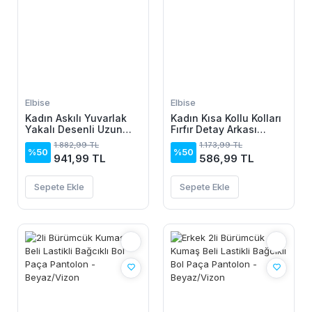
Elbise
Elbise
Kadın Askılı Yuvarlak
Kadın Kısa Kollu Kolları
Yakalı Desenli Uzun
Fırfır Detay Arkası
Süprem Elbise
Bağlamalı Leopar
1.882,99 TL
1.173,99 TL
Desen Kolsuz Mini
%50
%50
941,99 TL
586,99 TL
Mikro Elbise
Sepete Ekle
Sepete Ekle