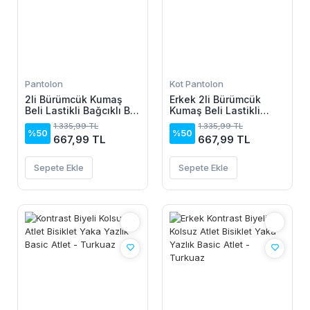
Pantolon
Kot Pantolon
2li Bürümcük Kumaş
Erkek 2li Bürümcük
Beli Lastikli Bağcıklı Bol
Kumaş Beli Lastikli
Paça Pantolon -
Bağcıklı Bol Paça
1.335,99 TL
1.335,99 TL
Beyaz/Vizon
Pantolon - Beyaz/Vizon
%50
%50
667,99 TL
667,99 TL
Sepete Ekle
Sepete Ekle