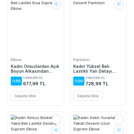
Elbise
Pantolon
Kadın Omuzlardan Açık
Kadın Yüksel Beli
Boyun Arkasından
Lastikli Yan Detayı
Bağcıklı Beli Lastikli
çiçek Desenli Pantolon
1.356,99 TL
1.457,99 TL
Kısa Süprem Elbise
%50
%50
677,99 TL
728,99 TL
Sepete Ekle
Sepete Ekle