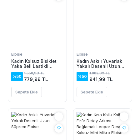
Elbise
Elbise
Kadın Kolsuz Bisiklet
Kadın Askılı Yuvarlak
Yaka Beli Lastikli
Yakalı Desenli Uzun
Desenli Süprem Elbise
Süprem Elbise
1.558,99 TL
1.882,99 TL
%50
%50
779,99 TL
941,99 TL
Sepete Ekle
Sepete Ekle