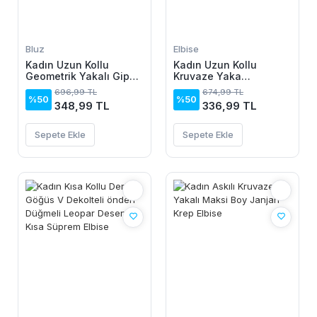
Bluz
Elbise
Kadın Uzun Kollu
Kadın Uzun Kollu
Geometrik Yakalı Gipe
Kruvaze Yaka
Detaylı Krep Bluz
Yanlardan Büzgülü
696,99 TL
674,99 TL
Kadife Elbise
%50
%50
348,99 TL
336,99 TL
Sepete Ekle
Sepete Ekle