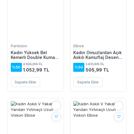
Pantolon
Elbise
Kadın Yüksek Bel
Kadın Omuzlardan Açık
Kemerli Double Kumaş
Askılı Kamuflaj Desenli
Palazzo Pantolon
Kısa Süprem Elbise
2.105,99 TL
1.011,99 TL
%50
%50
1.052,99 TL
505,99 TL
Sepete Ekle
Sepete Ekle