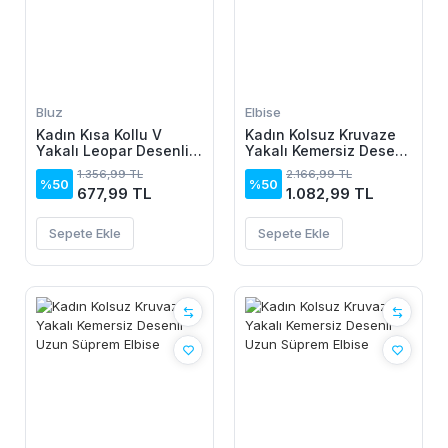
Bluz
Elbise
Kadın Kısa Kollu V
Kadın Kolsuz Kruvaze
Yakalı Leopar Desenli
Yakalı Kemersiz Desenli
Viskon Bluz
Uzun Süprem Elbise
1.356,99 TL
2.166,99 TL
%50
%50
677,99 TL
1.082,99 TL
Sepete Ekle
Sepete Ekle