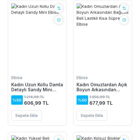
Elbise
Elbise
Kadın Uzun Kollu Damla
Kadın Omuzlardan Açık
Detaylı Sandy Mini
Boyun Arkasından
Elbise
Bağcıklı Beli Lastikli
1.214,99 TL
1.356,99 TL
Kısa Süprem Elbise
%50
%50
606,99 TL
677,99 TL
Sepete Ekle
Sepete Ekle