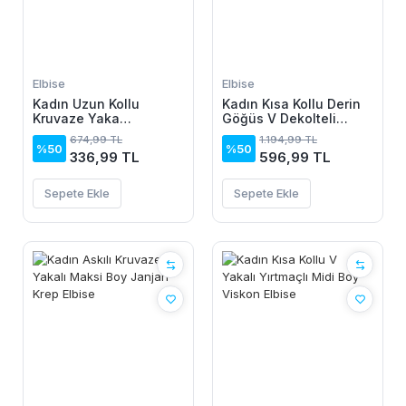
Elbise
Elbise
Kadın Uzun Kollu
Kadın Kısa Kollu Derin
Kruvaze Yaka
Göğüs V Dekolteli
Yanlardan Büzgülü
önden Düğmeli Leopar
674,99 TL
1.194,99 TL
Kadife Elbise
Desenli Kısa Süprem
%50
%50
336,99 TL
596,99 TL
Elbise
Sepete Ekle
Sepete Ekle