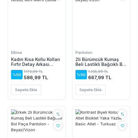
Elbise
Pantolon
Kadın Kısa Kollu Kolları
2li Bürümcük Kumaş
Fırfır Detay Arkası
Beli Lastikli Bağcıklı Bol
Bağlamalı Leopar
Paça Pantolon -
1.173,99 TL
1.335,99 TL
Desen Kolsuz Mini
Beyaz/Vizon
%50
%50
586,99 TL
667,99 TL
Mikro Elbise
Sepete Ekle
Sepete Ekle