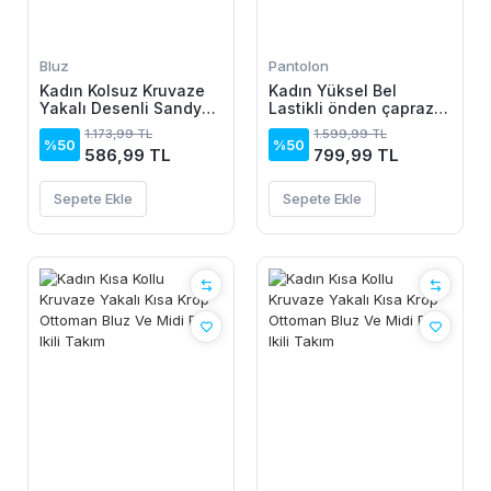
Bluz
Pantolon
Kadın Kolsuz Kruvaze
Kadın Yüksel Bel
Yakalı Desenli Sandy
Lastikli önden çapraz
Bluz
Detaylı Sandy Pantolon
1.173,99 TL
1.599,99 TL
%50
%50
586,99 TL
799,99 TL
Sepete Ekle
Sepete Ekle