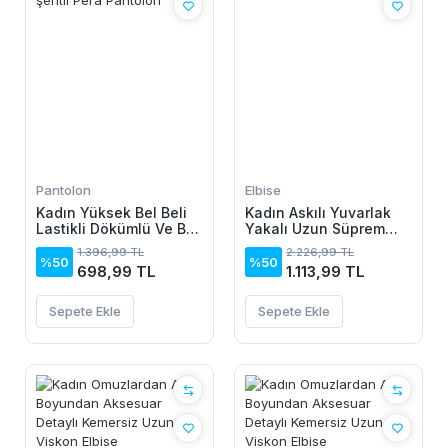
Pantolon
Elbise
Kadın Yüksek Bel Beli
Kadın Askılı Yuvarlak
Lastikli Dökümlü Ve Beli
Yakalı Uzun Süprem
şeritli Pera Pantolon
Elbise
1.396,99 TL
2.226,99 TL
%50
%50
698,99 TL
1.113,99 TL
Sepete Ekle
Sepete Ekle