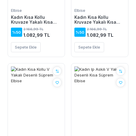
Elbise
Elbise
Kadın Kısa Kollu
Kadın Kısa Kollu
Kruvaze Yakalı Kısa
Kruvaze Yakalı Kısa
Krop Ottoman Bluz Ve
Krop Ottoman Bluz Ve
2.166,99 TL
2.166,99 TL
Midi Etek Ikili Takım
Midi Etek Ikili Takım
%50
%50
1.082,99 TL
1.082,99 TL
Sepete Ekle
Sepete Ekle