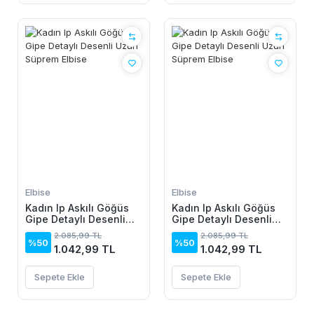
Elbise
Elbise
Kadın Ip Askılı Göğüs
Kadın Ip Askılı Göğüs
Gipe Detaylı Desenli
Gipe Detaylı Desenli
Uzun Süprem Elbise
Uzun Süprem Elbise
2.085,99 TL
2.085,99 TL
%50
%50
1.042,99 TL
1.042,99 TL
Sepete Ekle
Sepete Ekle