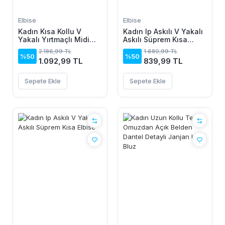
Elbise
Elbise
Kadın Kısa Kollu V
Kadın Ip Askılı V Yakalı
Yakalı Yırtmaçlı Midi
Askılı Süprem Kısa
Boy Viskon Elbise
Elbise
2.186,99 TL
1.680,99 TL
%50
%50
1.092,99 TL
839,99 TL
Sepete Ekle
Sepete Ekle