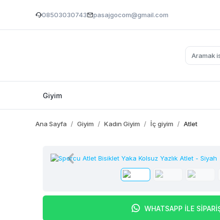
08503030743
pasajgocom@gmail.com
Giyim
Ana Sayfa
Giyim
Kadın Giyim
İç giyim
Atlet
WHATSAPP İLE SİPARİ