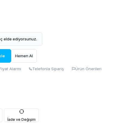
ç elde ediyorsunuz.
kle
Hemen Al
Fiyat Alarmı
Telefonla Sipariş
Ürün Önerileri
İade ve Değişim