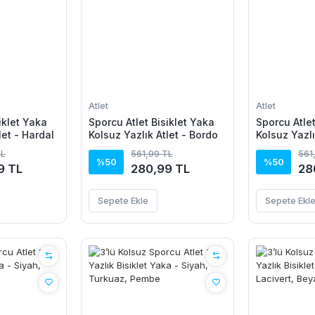
Atlet
Atlet
iklet Yaka
Sporcu Atlet Bisiklet Yaka
Sporcu Atlet
let - Hardal
Kolsuz Yazlık Atlet - Bordo
Kolsuz Yazlı
TL
561,99 TL
561
%50
%50
9 TL
280,99 TL
28
Sepete Ekle
Sepete Ekl