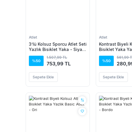
Atlet
Atlet
3’lü Kolsuz Sporcu Atlet Seti
Kontrast Biyeli 
Yazlık Bisiklet Yaka - Siyah,
Bisiklet Yaka Ya
Haki, Mavi
Atlet - Haki
1.507,99 TL
561,99 
%50
%50
753,99 TL
280,9
Sepete Ekle
Sepete Ekle