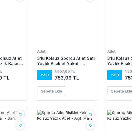
Atlet
Atlet
Kolsuz Atlet
3’lü Kolsuz Sporcu Atlet Seti
3’lü Kolsuz 
zlık Basic
Yazlık Bisiklet Yakalı -
Yazlık Bisikl
be
Siyah, Lacivert, Beyaz
Beyaz, Laciv
TL
1.507,99 TL
1.5
%50
%50
9 TL
753,99 TL
75
Sepete Ekle
Sepete Ekl