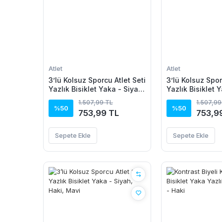
Atlet
Atlet
3’lü Kolsuz Sporcu Atlet Seti
3’lü Kolsuz Spor
Yazlık Bisiklet Yaka - Siyah,
Yazlık Bisiklet 
Saks Mavisi, İndigo
Bordo, Hardal
1.507,99 TL
1.507,99
%50
%50
753,99 TL
753,9
Sepete Ekle
Sepete Ekle