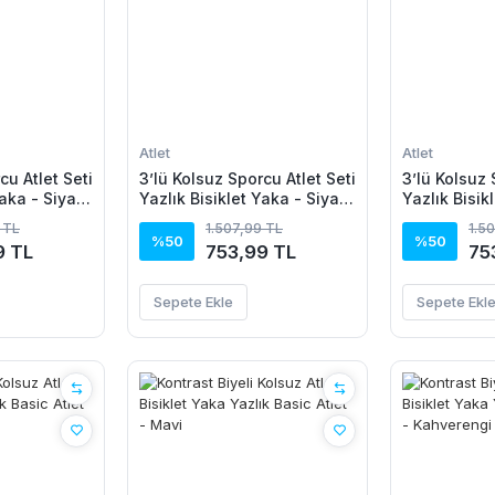
Atlet
Atlet
cu Atlet Seti
3’lü Kolsuz Sporcu Atlet Seti
3’lü Kolsuz 
Yaka - Siyah,
Yazlık Bisiklet Yaka - Siyah,
Yazlık Bisik
Turkuaz, Pembe
Lacivert, B
 TL
1.507,99 TL
1.5
%50
%50
9 TL
753,99 TL
75
Sepete Ekle
Sepete Ekl