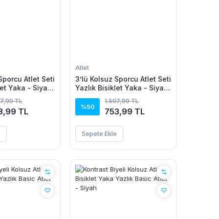
Atlet
Sporcu Atlet Seti
3’lü Kolsuz Sporcu Atlet Seti
let Yaka - Siyah,
Yazlık Bisiklet Yaka - Siyah,
eyaz
Kahverengi, Gri
07,99 TL
1.507,99 TL
%50
3,99 TL
753,99 TL
e
Sepete Ekle