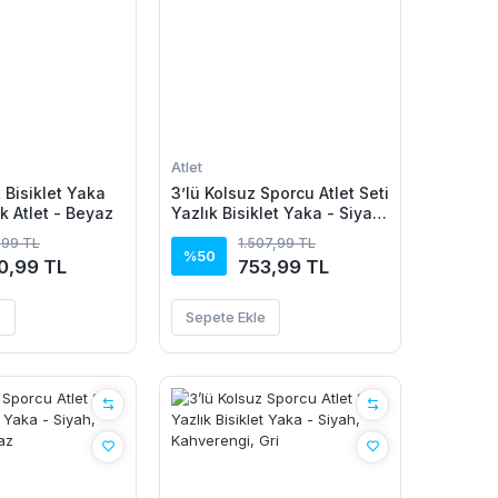
Atlet
 Bisiklet Yaka
3’lü Kolsuz Sporcu Atlet Seti
k Atlet - Beyaz
Yazlık Bisiklet Yaka - Siyah,
Kırmızı, Lila
,99 TL
1.507,99 TL
%50
0,99 TL
753,99 TL
e
Sepete Ekle