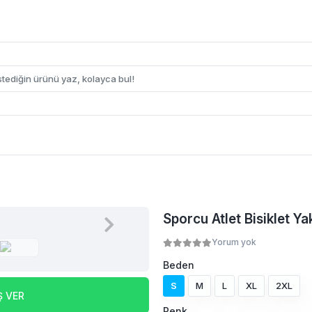
Sporcu Atlet Bisiklet Ya
Yorum yok
Beden
S
M
L
XL
2XL
Ş VER
Renk