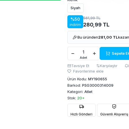
Siyah
561,99 TL
%50
280,99 TL
indirim
🎉
Bu üründen
281,00 TL
kazan
Sepete E
Adet
Tavsiye Et
Karşılaştır
Favorilerime ekle
Ürün Kodu:
MY190655
Barkod:
PSG3000314009
Kategori:
Atlet
Stok:
20+
Hızlı Gönderi
Güvenli Alışveriş