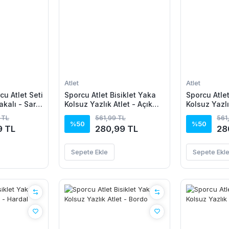
Atlet
Atlet
cu Atlet Seti
Sporcu Atlet Bisiklet Yaka
Sporcu Atlet
akalı - Sarı,
Kolsuz Yazlık Atlet - Açık
Kolsuz Yazlı
isi
Mavi
 TL
561,99 TL
561
%50
%50
9 TL
280,99 TL
28
Sepete Ekle
Sepete Ekl