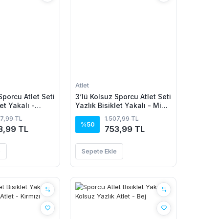
Atlet
Sporcu Atlet Seti
3’lü Kolsuz Sporcu Atlet Seti
et Yakalı -
Yazlık Bisiklet Yakalı - Mint
ert, Hardal
Yeşili, Siyah, Bej
07,99 TL
1.507,99 TL
%50
3,99 TL
753,99 TL
e
Sepete Ekle