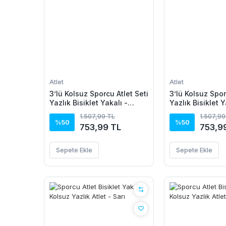
Atlet
Atlet
3’lü Kolsuz Sporcu Atlet Seti
3’lü Kolsuz Spor
Yazlık Bisiklet Yakalı -
Yazlık Bisiklet Y
Beyaz, Siyah, Kırmızı
Siyah, Bebe Mav
1.507,99 TL
1.507,99
%50
%50
753,99 TL
753,9
Sepete Ekle
Sepete Ekle