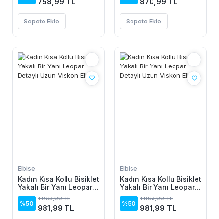
758,99 TL
870,99 TL
Kısa Viskon Elbise
Sepete Ekle
Sepete Ekle
Elbise
Elbise
Kadın Kısa Kollu Bisiklet
Kadın Kısa Kollu Bisiklet
Yakalı Bir Yanı Leopar
Yakalı Bir Yanı Leopar
Detaylı Uzun Viskon
Detaylı Uzun Viskon
1.963,99 TL
1.963,99 TL
Elbise
Elbise
%50
%50
981,99 TL
981,99 TL