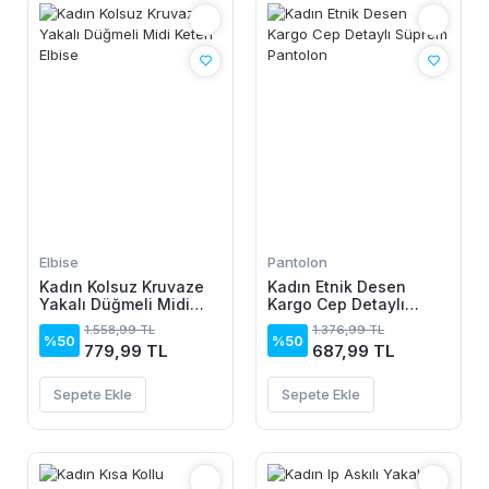
Elbise
Pantolon
Kadın Kolsuz Kruvaze
Kadın Etnik Desen
Yakalı Düğmeli Midi
Kargo Cep Detaylı
Keten Elbise
Süprem Pantolon
1.558,99 TL
1.376,99 TL
%50
%50
779,99 TL
687,99 TL
Sepete Ekle
Sepete Ekle