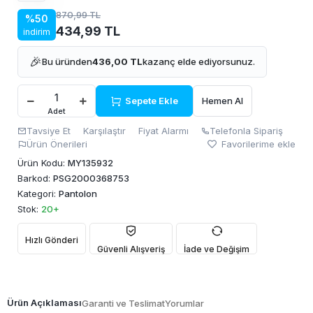
870,99 TL
%50
434,99 TL
indirim
🎉
Bu üründen
436,00 TL
kazanç elde ediyorsunuz.
Sepete Ekle
Hemen Al
Adet
Tavsiye Et
Karşılaştır
Fiyat Alarmı
Telefonla Sipariş
Ürün Önerileri
Favorilerime ekle
Ürün Kodu:
MY135932
Barkod:
PSG2000368753
Kategori:
Pantolon
Stok:
20+
Hızlı Gönderi
Güvenli Alışveriş
İade ve Değişim
Ürün Açıklaması
Garanti ve Teslimat
Yorumlar