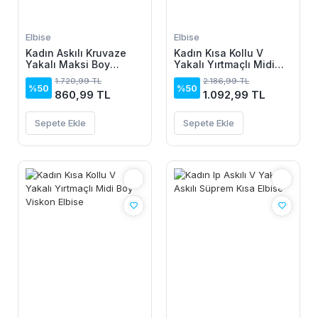
Elbise
Elbise
Kadın Askılı Kruvaze
Kadın Kısa Kollu V
Yakalı Maksi Boy
Yakalı Yırtmaçlı Midi
Janjan Krep Elbise
Boy Viskon Elbise
1.720,99 TL
2.186,99 TL
%50
%50
860,99 TL
1.092,99 TL
Sepete Ekle
Sepete Ekle