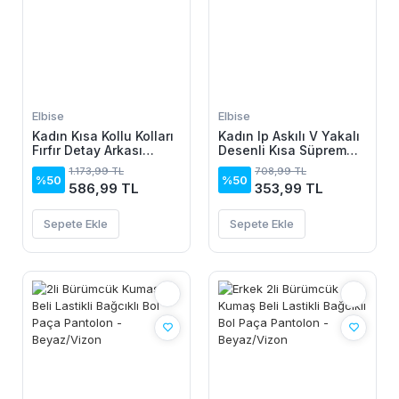
Elbise
Elbise
Kadın Kısa Kollu Kolları
Kadın Ip Askılı V Yakalı
Fırfır Detay Arkası
Desenli Kısa Süprem
Bağlamalı Leopar
Elbise
1.173,99 TL
708,99 TL
Desen Kolsuz Mini
%50
%50
586,99 TL
353,99 TL
Mikro Elbise
Sepete Ekle
Sepete Ekle