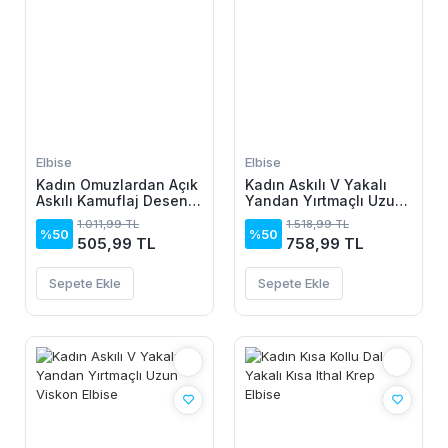
Elbise
Elbise
Kadın Omuzlardan Açık
Kadın Askılı V Yakalı
Askılı Kamuflaj Desenli
Yandan Yırtmaçlı Uzun
Kısa Süprem Elbise
Viskon Elbise
1.011,99 TL
1.518,99 TL
%50
%50
505,99 TL
758,99 TL
Sepete Ekle
Sepete Ekle