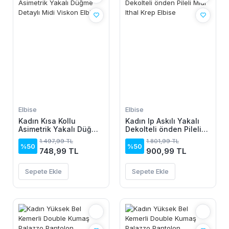
Elbise
Elbise
Kadın Kısa Kollu
Kadın Ip Askılı Yakalı
Asimetrik Yakalı Düğme
Dekolteli önden Pileli
Detaylı Midi Viskon
Midi Ithal Krep Elbise
1.497,99 TL
1.801,99 TL
Elbise
%50
%50
748,99 TL
900,99 TL
Sepete Ekle
Sepete Ekle