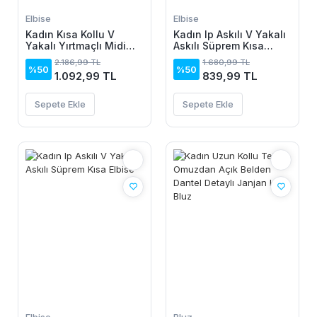
Elbise
Elbise
Kadın Kısa Kollu V
Kadın Ip Askılı V Yakalı
Yakalı Yırtmaçlı Midi
Askılı Süprem Kısa
Boy Viskon Elbise
Elbise
2.186,99 TL
1.680,99 TL
%50
%50
1.092,99 TL
839,99 TL
Sepete Ekle
Sepete Ekle