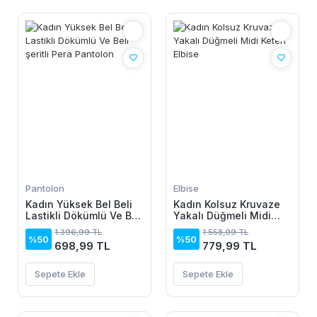
Pantolon
Elbise
Kadın Yüksek Bel Beli
Kadın Kolsuz Kruvaze
Lastikli Dökümlü Ve Beli
Yakalı Düğmeli Midi
şeritli Pera Pantolon
Keten Elbise
1.396,99 TL
1.558,99 TL
%50
%50
698,99 TL
779,99 TL
Sepete Ekle
Sepete Ekle