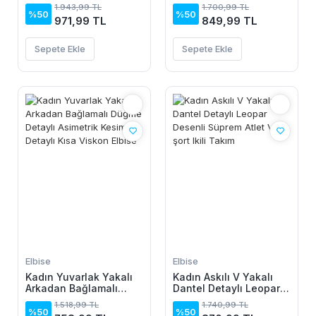
Midi Vıskon Elbise
Janjan Krep Elbise
1.943,99 TL
1.700,99 TL
%50
%50
971,99 TL
849,99 TL
Sepete Ekle
Sepete Ekle
Elbise
Elbise
Kadın Yuvarlak Yakalı
Kadın Askılı V Yakalı
Arkadan Bağlamalı
Dantel Detaylı Leopar
Düğme Detaylı
Desenli Süprem Atlet
1.518,99 TL
1.740,99 TL
Asimetrik Kesim Detaylı
Ve şort Ikili Takım
%50
%50