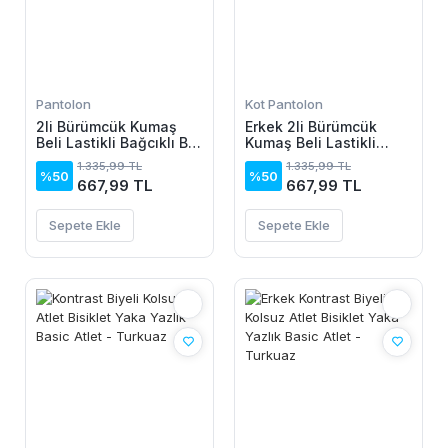
Pantolon
Kot Pantolon
2li Bürümcük Kumaş
Erkek 2li Bürümcük
Beli Lastikli Bağcıklı Bol
Kumaş Beli Lastikli
Paça Pantolon -
Bağcıklı Bol Paça
1.335,99 TL
1.335,99 TL
Beyaz/Vizon
Pantolon - Beyaz/Vizon
%50
%50
667,99 TL
667,99 TL
Sepete Ekle
Sepete Ekle