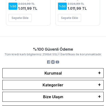
Sandy Elbise
Sandy Elbise
2.024,99 TL
2.024,99 TL
%50
%50
1.011,99 TL
1.011,99 TL
Sepete Ekle
Sepete Ekle
%100 Güvenli Ödeme
Tüm kredi kartı bilgileriniz 256bit SSLSertifikası ile korunmaktadır.
Kurumsal
Kategoriler
Bize Ulaşın