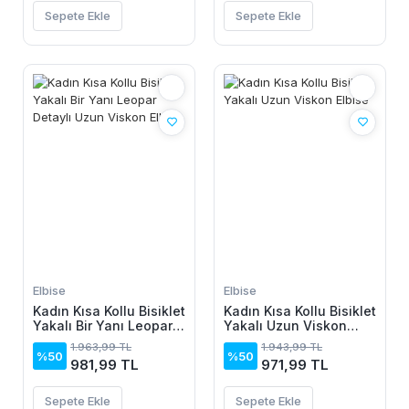
Sepete Ekle
Sepete Ekle
Elbise
Elbise
Kadın Kısa Kollu Bisiklet
Kadın Kısa Kollu Bisiklet
Yakalı Bir Yanı Leopar
Yakalı Uzun Viskon
Detaylı Uzun Viskon
Elbise
1.963,99 TL
1.943,99 TL
Elbise
%50
%50
981,99 TL
971,99 TL
Sepete Ekle
Sepete Ekle