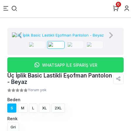
0
WHATSAPP İLE SİPARİŞ VER
Üç İplik Basic Lastikli Eşofman Pantolon
- Beyaz
Yorum yok
Beden
S
M
L
XL
2XL
Renk
Gri