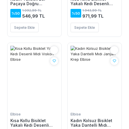
Paçaya Doğru
Yakalı Kedı Desenli
Genisleyen Dalgıç Tayt
Midi Vıskon Elbise
1.092,99 TL
1.943,99 TL
%50
%50
546,99 TL
971,99 TL
Sepete Ekle
Sepete Ekle
Elbise
Elbise
Kısa Kollu Bisiklet
Kadın Kolsuz Bisiklet
Yakalı Kedı Desenli
Yaka Dantelli Mıdı