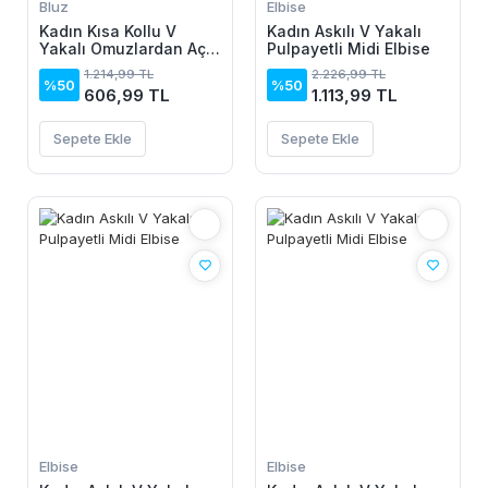
Bluz
Elbise
Kadın Kısa Kollu V
Kadın Askılı V Yakalı
Yakalı Omuzlardan Açık
Pulpayetli Midi Elbise
Salaş şifon Bluz
1.214,99 TL
2.226,99 TL
%50
%50
606,99 TL
1.113,99 TL
Sepete Ekle
Sepete Ekle
Elbise
Elbise