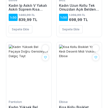
Elbise
Bluz
Kadın Ip Askılı V Yakalı
Kadın Uzun Kollu Tek
Askılı Süprem Kısa
Omuzdan Açık Belden
Elbise
Dantel Detaylı Janjan
1.680,99 TL
1.396,99 TL
Krep Bluz
%50
%50
839,99 TL
698,99 TL
Sepete Ekle
Sepete Ekle
Pantolon
Elbise
Kadın Yüksek Bel
Kısa Kollu Bisiklet