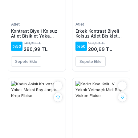
Atlet
Atlet
Kontrast Biyeli Kolsuz
Erkek Kontrast Biyeli
Atlet Bisiklet Yaka
Kolsuz Atlet Bisiklet
Yazlık Basic Atlet -
Yaka Yazlık Basic Atlet
561,99 TL
561,99 TL
Turkuaz
- Turkuaz
%50
%50
280,99 TL
280,99 TL
Sepete Ekle
Sepete Ekle