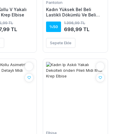
Pantolon
ollu V Yakalı
Kadın Yüksek Bel Beli
 Krep Elbise
Lastikli Dökümlü Ve Beli
şeritli Pera Pantolon
15,99 TL
1.396,99 TL
%50
7,99 TL
698,99 TL
e
Sepete Ekle
Elbise