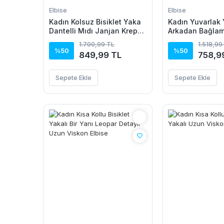
Elbise
Elbise
Kadın Kolsuz Bisiklet Yaka
Kadın Yuvarlak 
Dantelli Mıdı Janjan Krep
Arkadan Bağlam
Elbise
Detaylı Asimetr
1.700,99 TL
1.518,99
Detaylı Kısa Vis
%50
%50
849,99 TL
758,9
Sepete Ekle
Sepete Ekle