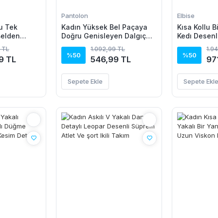
Pantolon
Elbise
u Tek
Kadın Yüksek Bel Paçaya
Kısa Kollu B
Belden
Doğru Genisleyen Dalgıç
Kedı Desenl
Janjan Krep
Tayt
Elbise
 TL
1.092,99 TL
1.9
%50
%50
9 TL
546,99 TL
97
Sepete Ekle
Sepete Ekl