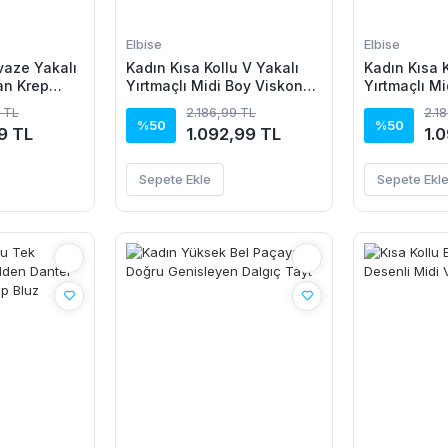
Elbise
Elbise
vaze Yakalı
Kadın Kısa Kollu V Yakalı
Kadın Kısa K
an Krep
Yırtmaçlı Midi Boy Viskon
Yırtmaçlı M
Elbise
Elbise
 TL
2.186,99 TL
2.1
%50
%50
9 TL
1.092,99 TL
1.
Sepete Ekle
Sepete Ekl