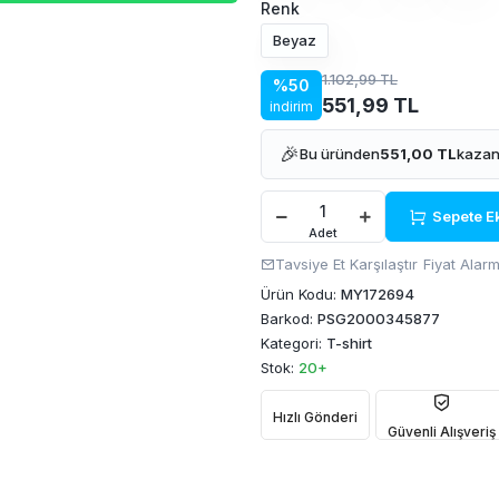
Renk
Beyaz
1.102,99 TL
%50
551,99 TL
indirim
🎉
Bu üründen
551,00 TL
kazan
Sepete E
Adet
Tavsiye Et
Karşılaştır
Fiyat Alarm
Ürün Kodu:
MY172694
Barkod:
PSG2000345877
Kategori:
T-shirt
Stok:
20+
Hızlı Gönderi
Güvenli Alışveriş