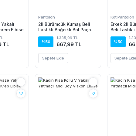
Pantolon
Kot Pantolon
V Yakalı
2li Bürümcük Kumaş Beli
Erkek 2li B
prem Elbise
Lastikli Bağcıklı Bol Paça
Beli Lastikli
Pantolon - Beyaz/Vizon
Paça Pantol
TL
1.335,99 TL
1.3
Beyaz/Vizo
%50
%50
9 TL
667,99 TL
66
Sepete Ekle
Sepete Ekl