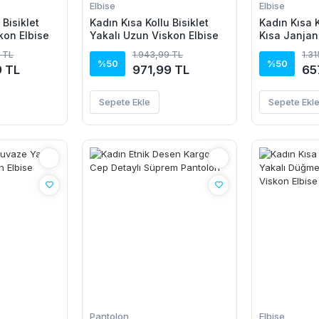
Elbise
Elbise
 Bisiklet
Kadın Kısa Kollu Bisiklet
Kadın Kısa K
kon Elbise
Yakalı Uzun Viskon Elbise
Kısa Janjan
 TL
1.943,99 TL
1.3
%50
%50
9 TL
971,99 TL
65
Sepete Ekle
Sepete Ekl
Pantolon
Elbise