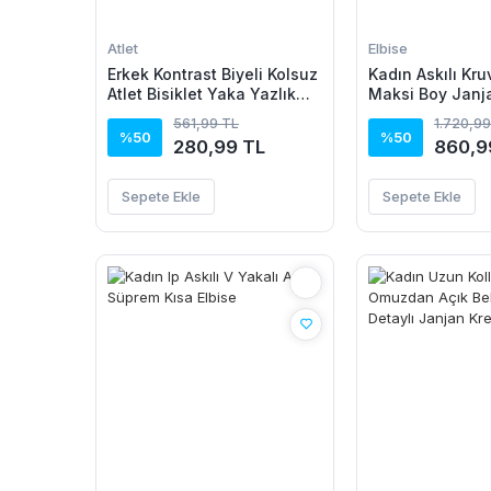
Atlet
Elbise
Erkek Kontrast Biyeli Kolsuz
Kadın Askılı Kru
Atlet Bisiklet Yaka Yazlık
Maksi Boy Janj
Basic Atlet - Turkuaz
Elbise
561,99 TL
1.720,99
%50
%50
280,99 TL
860,9
Sepete Ekle
Sepete Ekle