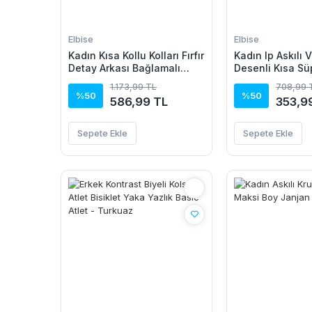
Elbise
Elbise
Kadın Kısa Kollu Kolları Fırfır
Kadın Ip Askılı 
Detay Arkası Bağlamalı
Desenli Kısa Sü
Leopar Desen Kolsuz Mini
1.173,99 TL
708,99 
Mikro Elbise
%50
%50
586,99 TL
353,9
Sepete Ekle
Sepete Ekle