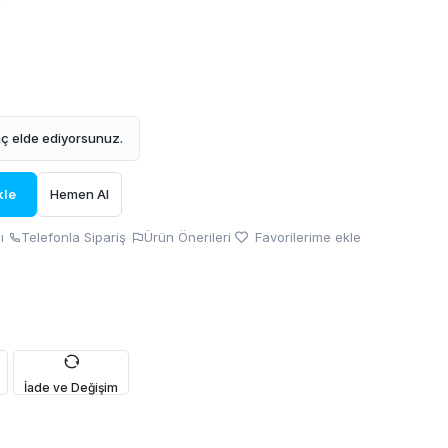
ç elde ediyorsunuz.
kle
Hemen Al
ı
Telefonla Sipariş
Ürün Önerileri
Favorilerime ekle
İade ve Değişim