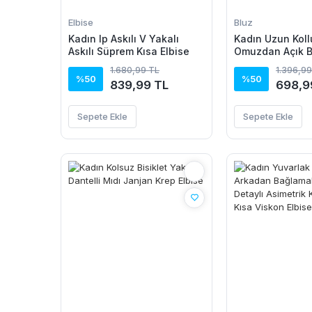
Elbise
Bluz
Kadın Ip Askılı V Yakalı
Kadın Uzun Koll
Askılı Süprem Kısa Elbise
Omuzdan Açık 
Dantel Detaylı 
1.680,99 TL
1.396,99
Bluz
%50
%50
839,99 TL
698,9
Sepete Ekle
Sepete Ekle