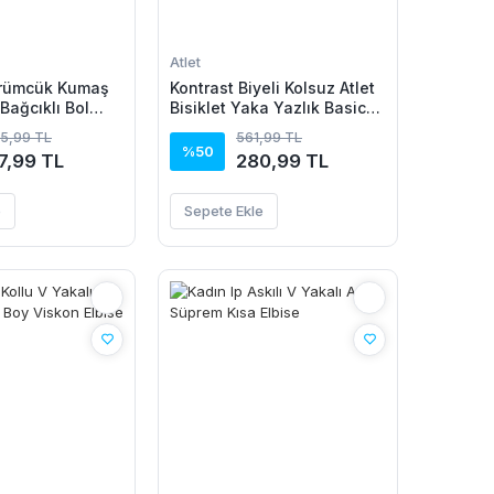
Atlet
ürümcük Kumaş
Kontrast Biyeli Kolsuz Atlet
 Bağcıklı Bol
Bisiklet Yaka Yazlık Basic
on -
Atlet - Turkuaz
35,99 TL
561,99 TL
n
%50
7,99 TL
280,99 TL
e
Sepete Ekle