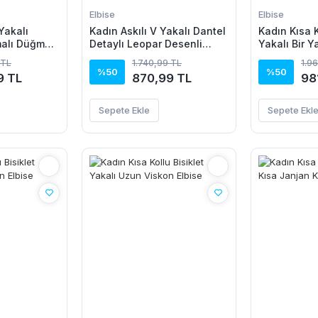
Elbise
Elbise
Yakalı
Kadın Askılı V Yakalı Dantel
Kadın Kısa K
alı Düğme
Detaylı Leopar Desenli
Yakalı Bir Y
ik Kesim
Süprem Atlet Ve şort Ikili
Detaylı Uzu
 TL
1.740,99 TL
1.9
kon Elbise
Takım
%50
%50
9 TL
870,99 TL
98
Sepete Ekle
Sepete Ekl