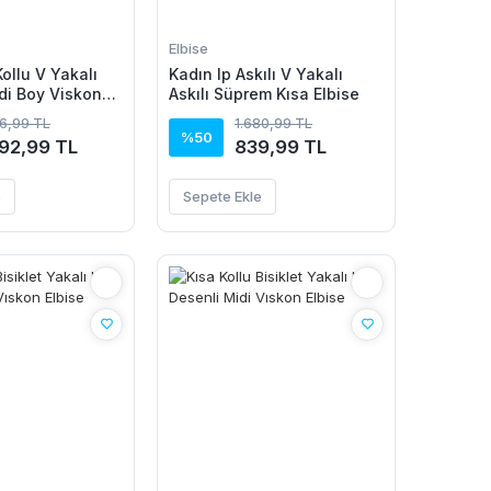
Elbise
ollu V Yakalı
Kadın Ip Askılı V Yakalı
idi Boy Viskon
Askılı Süprem Kısa Elbise
86,99 TL
1.680,99 TL
%50
092,99 TL
839,99 TL
e
Sepete Ekle