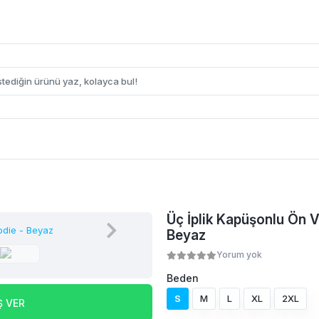
Üç İplik Kapüşonlu Ön V
Beyaz
Yorum yok
Beden
S
M
L
XL
2XL
Ş VER