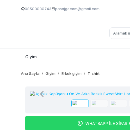
08503030743
pasajgocom@gmail.com
Giyim
Ana Sayfa
Giyim
Erkek giyim
T-shirt
WHATSAPP İLE SİPARİ