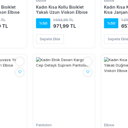
Elbise
Elbise
 Bisiklet
Kadın Kısa Kollu Bisiklet
Kadın Kısa K
kon Elbise
Yakalı Uzun Viskon Elbise
Kısa Janjan
 TL
1.943,99 TL
1.3
%50
%50
9 TL
971,99 TL
65
Sepete Ekle
Sepete Ekl
Pantolon
Elbise