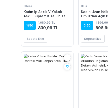
Elbise
Bluz
Kadın Ip Askılı V Yakalı
Kadın Uzun Koll
Askılı Süprem Kısa Elbise
Omuzdan Açık 
Dantel Detaylı 
1.680,99 TL
1.396,99
Bluz
%50
%50
839,99 TL
698,9
Sepete Ekle
Sepete Ekle