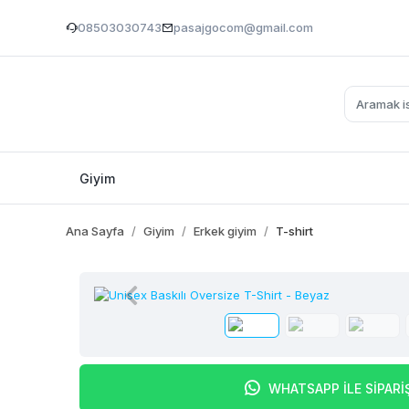
08503030743
pasajgocom@gmail.com
Giyim
Ana Sayfa
Giyim
Erkek giyim
T-shirt
WHATSAPP İLE SİPARİ