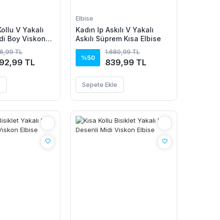
Elbise
ollu V Yakalı
Kadın Ip Askılı V Yakalı
idi Boy Viskon
Askılı Süprem Kısa Elbise
86,99 TL
1.680,99 TL
%50
092,99 TL
839,99 TL
e
Sepete Ekle