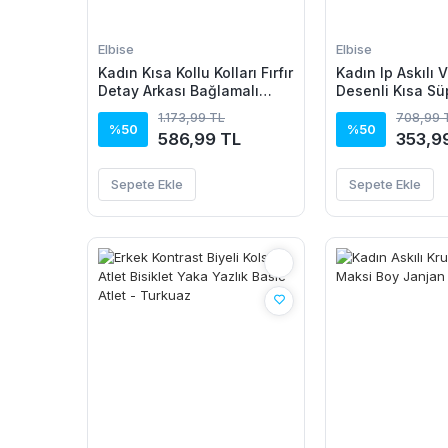
Elbise
Elbise
Kadın Kısa Kollu Kolları Fırfır
Kadın Ip Askılı 
Detay Arkası Bağlamalı
Desenli Kısa Sü
Leopar Desen Kolsuz Mini
1.173,99 TL
708,99 
Mikro Elbise
%50
%50
586,99 TL
353,9
Sepete Ekle
Sepete Ekle