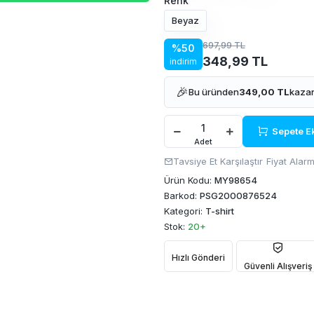
Renk
Beyaz
697,99 TL
%50
348,99 TL
indirim
🎉
Bu üründen
349,00 TL
kazan
Sepete E
Adet
Tavsiye Et
Karşılaştır
Fiyat Alarm
Ürün Kodu:
MY98654
Barkod:
PSG2000876524
Kategori:
T-shirt
Stok:
20+
Hızlı Gönderi
Güvenli Alışveriş