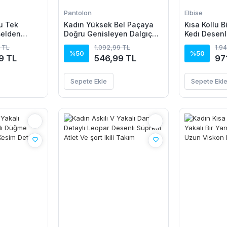
Pantolon
Elbise
u Tek
Kadın Yüksek Bel Paçaya
Kısa Kollu B
Belden
Doğru Genisleyen Dalgıç
Kedı Desenl
Janjan Krep
Tayt
Elbise
 TL
1.092,99 TL
1.9
%50
%50
9 TL
546,99 TL
97
Sepete Ekle
Sepete Ekl