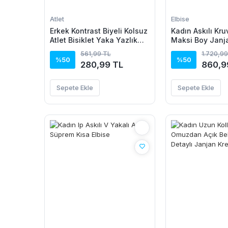
Atlet
Elbise
Erkek Kontrast Biyeli Kolsuz
Kadın Askılı Kru
Atlet Bisiklet Yaka Yazlık
Maksi Boy Janj
Basic Atlet - Turkuaz
Elbise
561,99 TL
1.720,99
%50
%50
280,99 TL
860,9
Sepete Ekle
Sepete Ekle