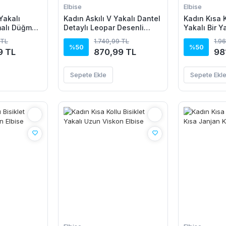
Elbise
Elbise
Yakalı
Kadın Askılı V Yakalı Dantel
Kadın Kısa K
alı Düğme
Detaylı Leopar Desenli
Yakalı Bir Y
ik Kesim
Süprem Atlet Ve şort Ikili
Detaylı Uzu
 TL
1.740,99 TL
1.9
kon Elbise
Takım
%50
%50
9 TL
870,99 TL
98
Sepete Ekle
Sepete Ekl