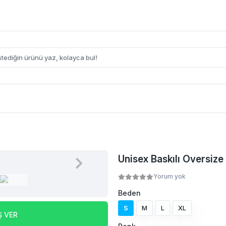
Unisex Baskılı Oversize
Yorum yok
Beden
S
M
L
XL
Ş VER