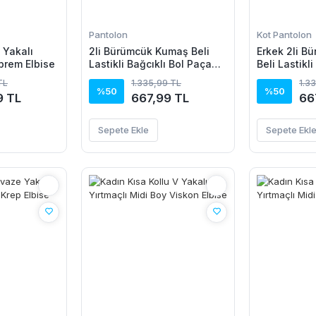
Pantolon
Kot Pantolon
V Yakalı
2li Bürümcük Kumaş Beli
Erkek 2li B
prem Elbise
Lastikli Bağcıklı Bol Paça
Beli Lastikli
Pantolon - Beyaz/Vizon
Paça Pantol
TL
1.335,99 TL
1.3
Beyaz/Vizo
%50
%50
9 TL
667,99 TL
66
Sepete Ekle
Sepete Ekl