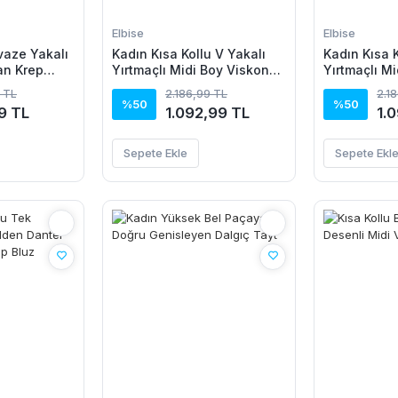
Elbise
Elbise
vaze Yakalı
Kadın Kısa Kollu V Yakalı
Kadın Kısa K
an Krep
Yırtmaçlı Midi Boy Viskon
Yırtmaçlı M
Elbise
Elbise
 TL
2.186,99 TL
2.1
%50
%50
9 TL
1.092,99 TL
1.
Sepete Ekle
Sepete Ekl