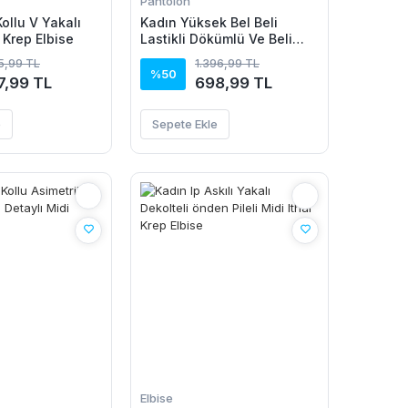
Pantolon
ollu V Yakalı
Kadın Yüksek Bel Beli
 Krep Elbise
Lastikli Dökümlü Ve Beli
şeritli Pera Pantolon
15,99 TL
1.396,99 TL
%50
7,99 TL
698,99 TL
e
Sepete Ekle
Elbise