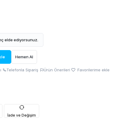
ç elde ediyorsunuz.
kle
Hemen Al
ı
Telefonla Sipariş
Ürün Önerileri
Favorilerime ekle
İade ve Değişim