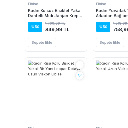
Elbise
Elbise
Kadın Kolsuz Bisiklet Yaka
Kadın Yuvarlak 
Dantelli Mıdı Janjan Krep
Arkadan Bağlam
Elbise
Detaylı Asimetr
1.700,99 TL
1.518,99
Detaylı Kısa Vis
%50
%50
849,99 TL
758,9
Sepete Ekle
Sepete Ekle