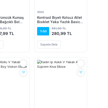
Atlet
ürümcük Kumaş
Kontrast Biyeli Kolsuz Atlet
 Bağcıklı Bol
Bisiklet Yaka Yazlık Basic
on -
Atlet - Turkuaz
35,99 TL
561,99 TL
n
%50
7,99 TL
280,99 TL
e
Sepete Ekle