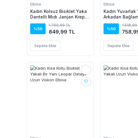
Elbise
Elbise
Kadın Kolsuz Bisiklet Yaka
Kadın Yuvarlak 
Dantelli Mıdı Janjan Krep
Arkadan Bağlam
Elbise
Detaylı Asimetr
1.700,99 TL
1.518,99
Detaylı Kısa Vis
%50
%50
849,99 TL
758,9
Sepete Ekle
Sepete Ekle