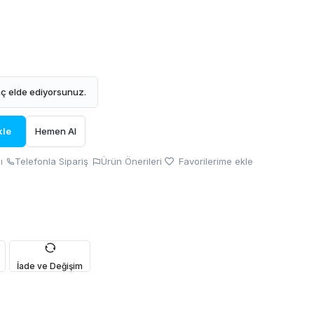
ç elde ediyorsunuz.
kle
Hemen Al
ı
Telefonla Sipariş
Ürün Önerileri
Favorilerime ekle
İade ve Değişim