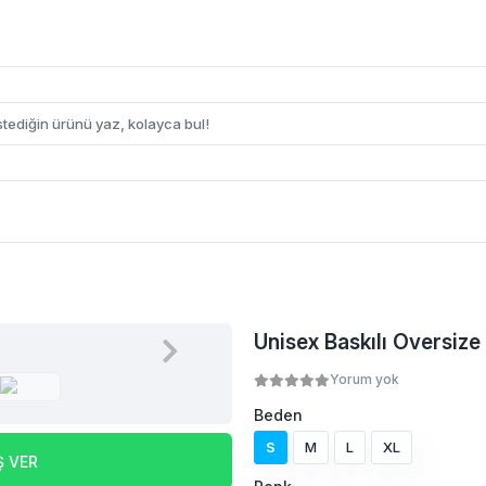
Unisex Baskılı Oversize 
Yorum yok
Beden
S
M
L
XL
Ş VER