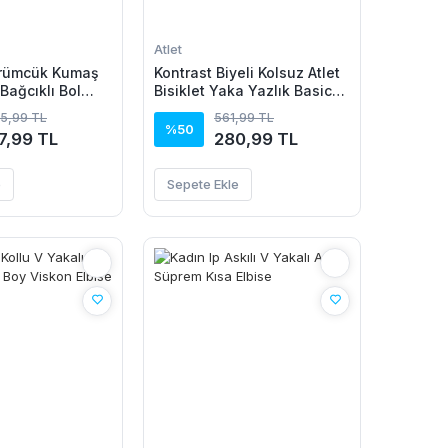
Atlet
ürümcük Kumaş
Kontrast Biyeli Kolsuz Atlet
 Bağcıklı Bol
Bisiklet Yaka Yazlık Basic
on -
Atlet - Turkuaz
35,99 TL
561,99 TL
n
%50
7,99 TL
280,99 TL
e
Sepete Ekle