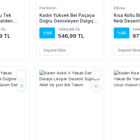
Pantolon
Elbise
u Tek
Kadın Yüksek Bel Paçaya
Kısa Kollu B
Belden
Doğru Genisleyen Dalgıç
Kedı Desenl
Janjan Krep
Tayt
Elbise
 TL
1.092,99 TL
1.9
%50
%50
9 TL
546,99 TL
97
Sepete Ekle
Sepete Ekl