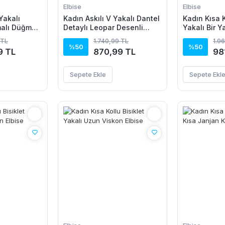
Elbise
Elbise
Yakalı
Kadın Askılı V Yakalı Dantel
Kadın Kısa K
alı Düğme
Detaylı Leopar Desenli
Yakalı Bir Y
ik Kesim
Süprem Atlet Ve şort Ikili
Detaylı Uzu
 TL
1.740,99 TL
1.9
kon Elbise
Takım
%50
%50
9 TL
870,99 TL
98
Sepete Ekle
Sepete Ekl