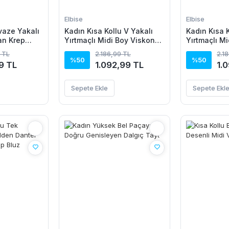
Elbise
Elbise
vaze Yakalı
Kadın Kısa Kollu V Yakalı
Kadın Kısa K
an Krep
Yırtmaçlı Midi Boy Viskon
Yırtmaçlı M
Elbise
Elbise
 TL
2.186,99 TL
2.1
%50
%50
9 TL
1.092,99 TL
1.
Sepete Ekle
Sepete Ekl