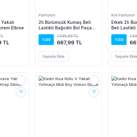
Pantolon
Kot Pantolon
V Yakalı
2li Bürümcük Kumaş Beli
Erkek 2li B
prem Elbise
Lastikli Bağcıklı Bol Paça
Beli Lastikli
Pantolon - Beyaz/Vizon
Paça Pantol
TL
1.335,99 TL
1.3
Beyaz/Vizo
%50
%50
9 TL
667,99 TL
66
Sepete Ekle
Sepete Ekl