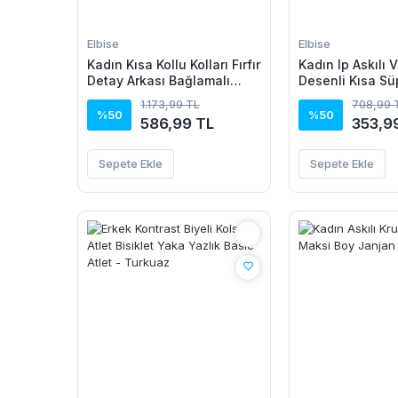
Elbise
Elbise
Kadın Kısa Kollu Kolları Fırfır
Kadın Ip Askılı 
Detay Arkası Bağlamalı
Desenli Kısa Sü
Leopar Desen Kolsuz Mini
1.173,99 TL
708,99 
Mikro Elbise
%50
%50
586,99 TL
353,9
Sepete Ekle
Sepete Ekle