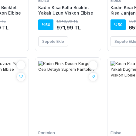
Elbise
Elbise
 Bisiklet
Kadın Kısa Kollu Bisiklet
Kadın Kısa K
kon Elbise
Yakalı Uzun Viskon Elbise
Kısa Janjan
 TL
1.943,99 TL
1.3
%50
%50
9 TL
971,99 TL
65
Sepete Ekle
Sepete Ekl
Pantolon
Elbise