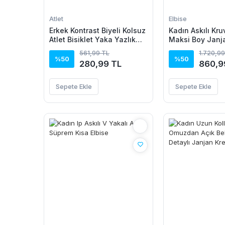
Atlet
Elbise
Erkek Kontrast Biyeli Kolsuz
Kadın Askılı Kru
Atlet Bisiklet Yaka Yazlık
Maksi Boy Janj
Basic Atlet - Turkuaz
Elbise
561,99 TL
1.720,99
%50
%50
280,99 TL
860,9
Sepete Ekle
Sepete Ekle