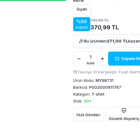
Renk
Siyah
741,99 TL
%50
370,99 TL
indirim
🎉
Bu üründen
371,00 TL
kazan
Sepete E
Adet
Tavsiye Et
Karşılaştır
Fiyat Alarm
Ürün Kodu:
MY98731
Barkod:
PSG2000611767
Kategori:
T-shirt
Stok:
20+
Hızlı Gönderi
Güvenli Alışveriş