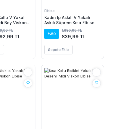
Elbise
ollu V Yakalı
Kadın Ip Askılı V Yakalı
idi Boy Viskon
Askılı Süprem Kısa Elbise
86,99 TL
1.680,99 TL
%50
092,99 TL
839,99 TL
e
Sepete Ekle