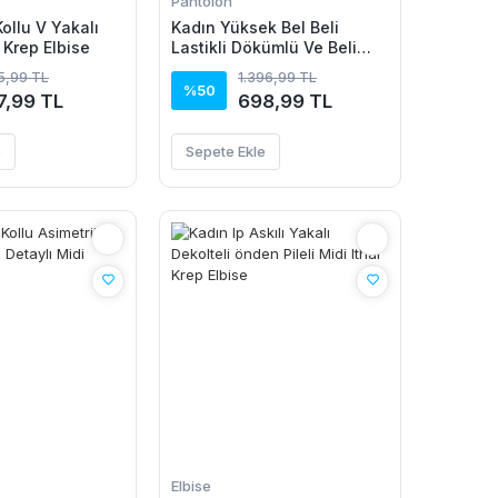
Pantolon
ollu V Yakalı
Kadın Yüksek Bel Beli
 Krep Elbise
Lastikli Dökümlü Ve Beli
şeritli Pera Pantolon
15,99 TL
1.396,99 TL
%50
7,99 TL
698,99 TL
e
Sepete Ekle
Elbise