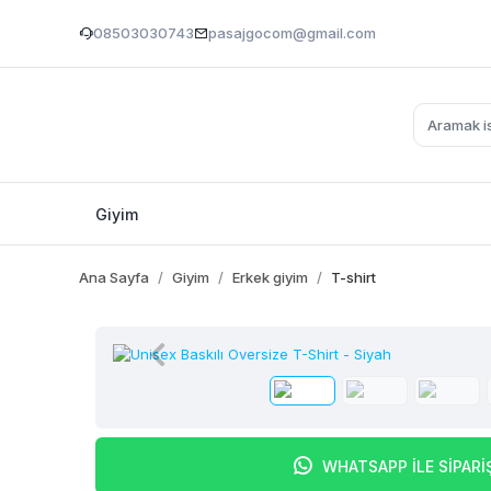
08503030743
pasajgocom@gmail.com
Giyim
Ana Sayfa
Giyim
Erkek giyim
T-shirt
WHATSAPP İLE SİPARİ