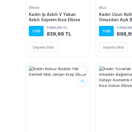
Elbise
Bluz
Kadın Ip Askılı V Yakalı
Kadın Uzun Koll
Askılı Süprem Kısa Elbise
Omuzdan Açık 
Dantel Detaylı 
1.680,99 TL
1.396,99
Bluz
%50
%50
839,99 TL
698,9
Sepete Ekle
Sepete Ekle