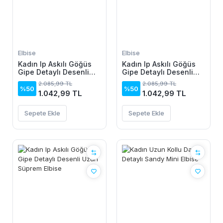
Elbise
Elbise
Kadın Ip Askılı Göğüs
Kadın Ip Askılı Göğüs
Gipe Detaylı Desenli
Gipe Detaylı Desenli
Uzun Süprem Elbise
Uzun Süprem Elbise
2.085,99 TL
2.085,99 TL
%50
%50
1.042,99 TL
1.042,99 TL
Sepete Ekle
Sepete Ekle