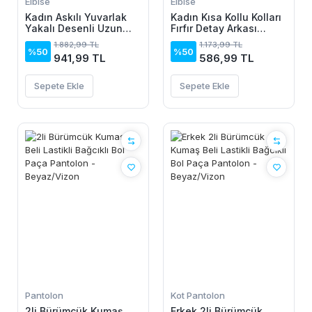
Elbise
Elbise
Kadın Askılı Yuvarlak
Kadın Kısa Kollu Kolları
Yakalı Desenli Uzun
Fırfır Detay Arkası
Süprem Elbise
Bağlamalı Leopar
1.882,99 TL
1.173,99 TL
Desen Kolsuz Mini
%50
%50
941,99 TL
586,99 TL
Mikro Elbise
Sepete Ekle
Sepete Ekle
Pantolon
Kot Pantolon
2li Bürümcük Kumaş
Erkek 2li Bürümcük