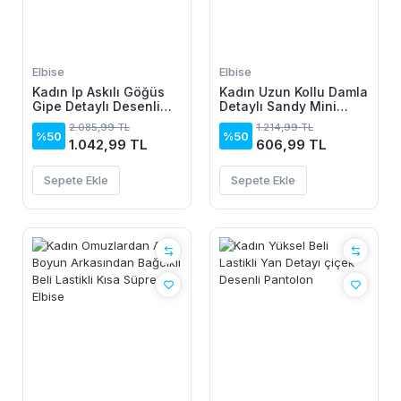
Elbise
Elbise
Kadın Ip Askılı Göğüs
Kadın Uzun Kollu Damla
Gipe Detaylı Desenli
Detaylı Sandy Mini
Uzun Süprem Elbise
Elbise
2.085,99 TL
1.214,99 TL
%50
%50
1.042,99 TL
606,99 TL
Sepete Ekle
Sepete Ekle