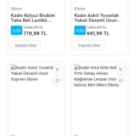
Elbise
Elbise
Kadın Kolsuz Bisiklet
Kadın Askılı Yuvarlak
Yaka Beli Lastikli
Yakalı Desenli Uzun
Desenli Süprem Elbise
Süprem Elbise
1.558,99 TL
1.882,99 TL
%50
%50
779,99 TL
941,99 TL
Sepete Ekle
Sepete Ekle