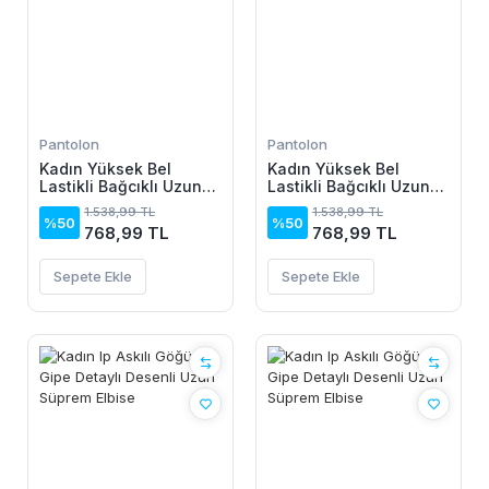
Pantolon
Pantolon
Kadın Yüksek Bel
Kadın Yüksek Bel
Lastikli Bağcıklı Uzun
Lastikli Bağcıklı Uzun
Geniş Kesim Detaylı
Geniş Kesim Detaylı
1.538,99 TL
1.538,99 TL
Krinkıl Pantolon
Krinkıl Pantolon
%50
%50
768,99 TL
768,99 TL
Sepete Ekle
Sepete Ekle