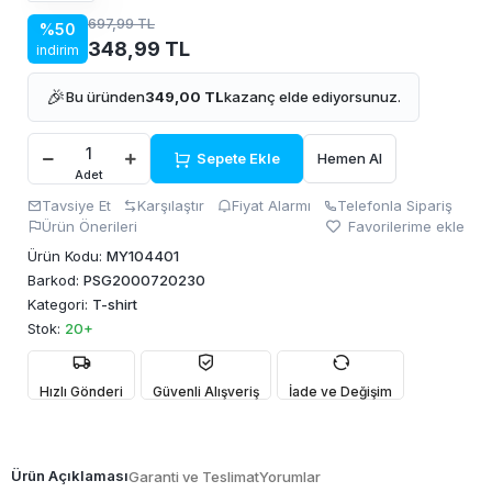
697,99 TL
%50
348,99 TL
indirim
🎉
Bu üründen
349,00 TL
kazanç elde ediyorsunuz.
Sepete Ekle
Hemen Al
Adet
Tavsiye Et
Karşılaştır
Fiyat Alarmı
Telefonla Sipariş
Ürün Önerileri
Favorilerime ekle
Ürün Kodu:
MY104401
Barkod:
PSG2000720230
Kategori:
T-shirt
Stok:
20+
Hızlı Gönderi
Güvenli Alışveriş
İade ve Değişim
Ürün Açıklaması
Garanti ve Teslimat
Yorumlar