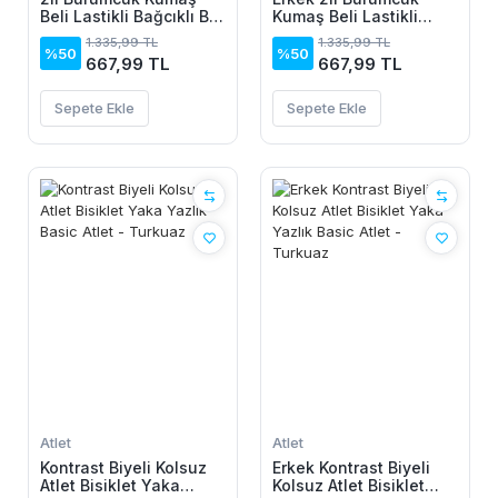
Beli Lastikli Bağcıklı Bol
Kumaş Beli Lastikli
Paça Pantolon -
Bağcıklı Bol Paça
1.335,99 TL
1.335,99 TL
Beyaz/Vizon
Pantolon - Beyaz/Vizon
%50
%50
667,99 TL
667,99 TL
Sepete Ekle
Sepete Ekle
Atlet
Atlet
Kontrast Biyeli Kolsuz
Erkek Kontrast Biyeli
Atlet Bisiklet Yaka
Kolsuz Atlet Bisiklet