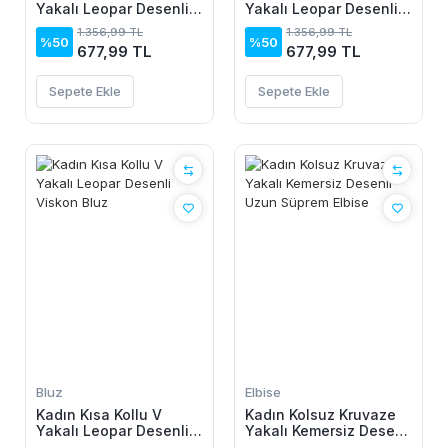
Yakalı Leopar Desenli
Yakalı Leopar Desenli
Viskon Bluz
Viskon Bluz
1.356,99 TL
1.356,99 TL
%50
%50
677,99 TL
677,99 TL
Sepete Ekle
Sepete Ekle
Bluz
Elbise
Kadın Kısa Kollu V
Kadın Kolsuz Kruvaze
Yakalı Leopar Desenli
Yakalı Kemersiz Desenli
Viskon Bluz
Uzun Süprem Elbise