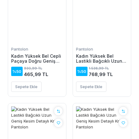
Pantolon
Pantolon
Kadın Yüksek Bel Cepli
Kadın Yüksek Bel
Paçaya Doğru Geniş
Lastikli Bağcıklı Uzun
Dalgıç Pantolon
Geniş Kesim Detaylı
930,99 TL
1.538,99 TL
Krinkıl Pantolon
%50
%50
465,99 TL
768,99 TL
Sepete Ekle
Sepete Ekle