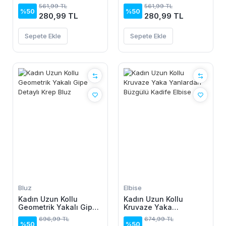
Yazlık Basic Atlet -
Yaka Yazlık Basic Atlet
561,99 TL
561,99 TL
Turkuaz
- Turkuaz
%50
%50
280,99 TL
280,99 TL
Sepete Ekle
Sepete Ekle
Bluz
Elbise
Kadın Uzun Kollu
Kadın Uzun Kollu
Geometrik Yakalı Gipe
Kruvaze Yaka
Detaylı Krep Bluz
Yanlardan Büzgülü
696,99 TL
674,99 TL
Kadife Elbise
%50
%50