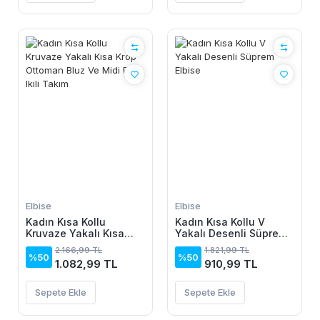
Elbise
Elbise
Kadın Kısa Kollu
Kadın Kısa Kollu V
Kruvaze Yakalı Kısa
Yakalı Desenli Süprem
Krop Ottoman Bluz Ve
Elbise
2.166,99 TL
1.821,99 TL
Midi Etek Ikili Takım
%50
%50
1.082,99 TL
910,99 TL
Sepete Ekle
Sepete Ekle