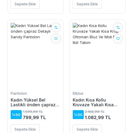
Sepete Ekle
Sepete Ekle
Pantolon
Elbise
Kadın Yüksel Bel
Kadın Kısa Kollu
Lastikli önden çapraz
Kruvaze Yakalı Kısa
Detaylı Sandy Pantolon
Krop Ottoman Bluz Ve
1.599,99 TL
2.166,99 TL
Midi Etek Ikili Takım
%50
%50
799,99 TL
1.082,99 TL
Sepete Ekle
Sepete Ekle