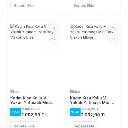
Sepete Ekle
Sepete Ekle
Elbise
Elbise
Kadın Kısa Kollu V
Kadın Kısa Kollu V
Yakalı Yırtmaçlı Midi
Yakalı Yırtmaçlı Midi
Boy Viskon Elbise
Boy Viskon Elbise
2.186,99 TL
2.186,99 TL
%50
%50
1.092,99 TL
1.092,99 TL
Sepete Ekle
Sepete Ekle