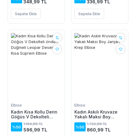
348,99 TL
336,99 TL
Sepete Ekle
Sepete Ekle
Elbise
Elbise
Kadın Kısa Kollu Derin
Kadın Askılı Kruvaze
Göğüs V Dekolteli
Yakalı Maksi Boy
önden Düğmeli Leopar
Janjan Krep Elbise
1.194,99 TL
1.720,99 TL
Desenli Kısa Süprem
%50
%50
596,99 TL
860,99 TL
Elbise