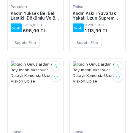
Pantolon
Elbise
Kadın Yüksek Bel Beli
Kadın Askılı Yuvarlak
Lastikli Dökümlü Ve Beli
Yakalı Uzun Süprem
şeritli Pera Pantolon
Elbise
1.396,99 TL
2.226,99 TL
%50
%50
698,99 TL
1.113,99 TL
Sepete Ekle
Sepete Ekle
Elbise
Elbise