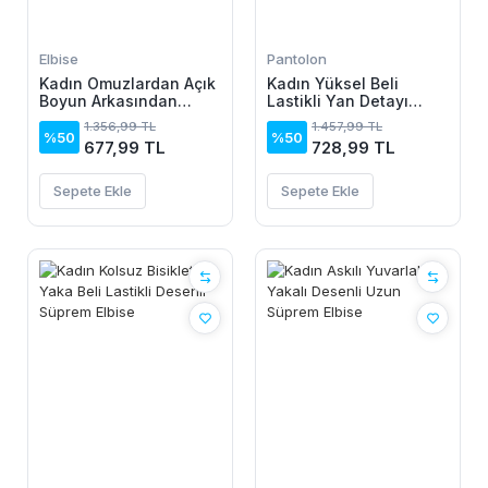
Elbise
Pantolon
Kadın Omuzlardan Açık
Kadın Yüksel Beli
Boyun Arkasından
Lastikli Yan Detayı
Bağcıklı Beli Lastikli
çiçek Desenli Pantolon
1.356,99 TL
1.457,99 TL
Kısa Süprem Elbise
%50
%50
677,99 TL
728,99 TL
Sepete Ekle
Sepete Ekle