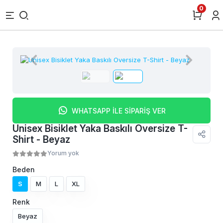
0
WHATSAPP İLE SİPARİŞ VER
Unisex Bisiklet Yaka Baskılı Oversize T-
Shirt - Beyaz
Yorum yok
Beden
S
M
L
XL
Renk
Beyaz