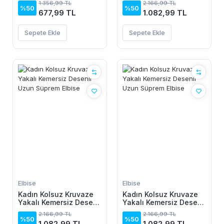
1.356,99 TL
2.166,99 TL
%50
%50
677,99 TL
1.082,99 TL
Sepete Ekle
Sepete Ekle
Elbise
Elbise
Kadın Kolsuz Kruvaze
Kadın Kolsuz Kruvaze
Yakalı Kemersiz Desenli
Yakalı Kemersiz Desenli
Uzun Süprem Elbise
Uzun Süprem Elbise
2.166,99 TL
2.166,99 TL
%50
%50
1.082,99 TL
1.082,99 TL