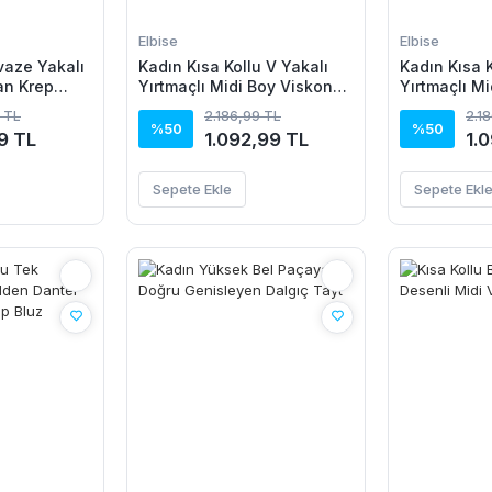
Elbise
Elbise
vaze Yakalı
Kadın Kısa Kollu V Yakalı
Kadın Kısa K
an Krep
Yırtmaçlı Midi Boy Viskon
Yırtmaçlı M
Elbise
Elbise
 TL
2.186,99 TL
2.1
%50
%50
9 TL
1.092,99 TL
1.
Sepete Ekle
Sepete Ekl