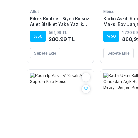
Atlet
Elbise
Erkek Kontrast Biyeli Kolsuz
Kadın Askılı Kru
Atlet Bisiklet Yaka Yazlık
Maksi Boy Janj
Basic Atlet - Turkuaz
Elbise
561,99 TL
1.720,99
%50
%50
280,99 TL
860,9
Sepete Ekle
Sepete Ekle