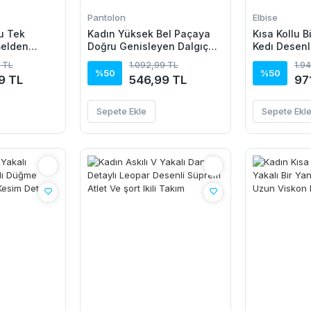
Pantolon
Elbise
u Tek
Kadın Yüksek Bel Paçaya
Kısa Kollu B
Belden
Doğru Genisleyen Dalgıç
Kedı Desenl
Janjan Krep
Tayt
Elbise
 TL
1.092,99 TL
1.9
%50
%50
9 TL
546,99 TL
97
Sepete Ekle
Sepete Ekl