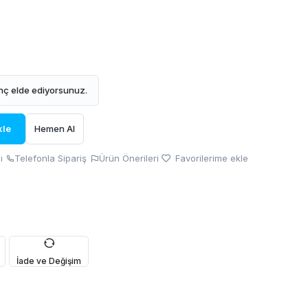
ç elde ediyorsunuz.
kle
Hemen Al
ı
Telefonla Sipariş
Ürün Önerileri
Favorilerime ekle
İade ve Değişim