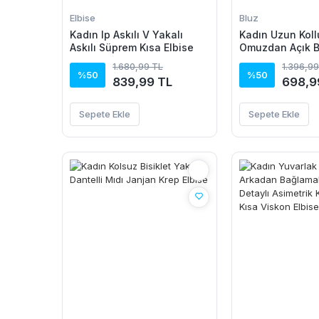
Elbise
Bluz
Kadın Ip Askılı V Yakalı
Kadın Uzun Koll
Askılı Süprem Kısa Elbise
Omuzdan Açık 
Dantel Detaylı 
1.680,99 TL
1.396,99
Bluz
%50
%50
839,99 TL
698,9
Sepete Ekle
Sepete Ekle