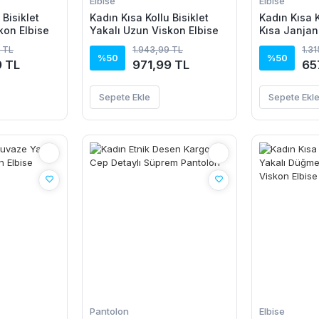
Elbise
Elbise
 Bisiklet
Kadın Kısa Kollu Bisiklet
Kadın Kısa K
kon Elbise
Yakalı Uzun Viskon Elbise
Kısa Janjan
 TL
1.943,99 TL
1.3
%50
%50
9 TL
971,99 TL
65
Sepete Ekle
Sepete Ekl
Pantolon
Elbise