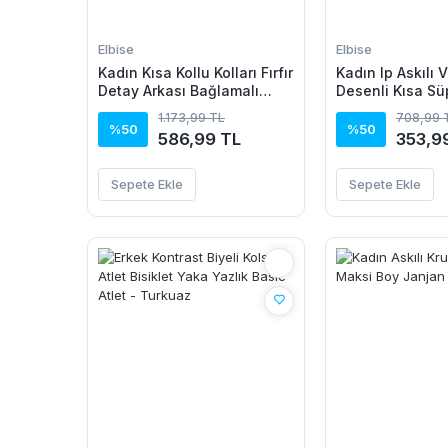
Elbise
Elbise
Kadın Kısa Kollu Kolları Fırfır
Kadın Ip Askılı 
Detay Arkası Bağlamalı
Desenli Kısa Sü
Leopar Desen Kolsuz Mini
1.173,99 TL
708,99 
Mikro Elbise
%50
%50
586,99 TL
353,9
Sepete Ekle
Sepete Ekle