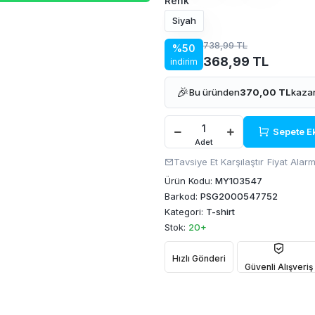
Renk
Siyah
738,99 TL
%50
368,99 TL
indirim
🎉
Bu üründen
370,00 TL
kazan
Sepete E
Adet
Tavsiye Et
Karşılaştır
Fiyat Alarm
Ürün Kodu:
MY103547
Barkod:
PSG2000547752
Kategori:
T-shirt
Stok:
20+
Hızlı Gönderi
Güvenli Alışveriş