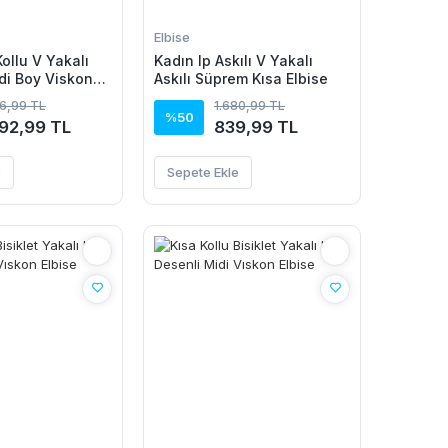
Elbise
ollu V Yakalı
Kadın Ip Askılı V Yakalı
idi Boy Viskon
Askılı Süprem Kısa Elbise
86,99 TL
1.680,99 TL
%50
092,99 TL
839,99 TL
e
Sepete Ekle