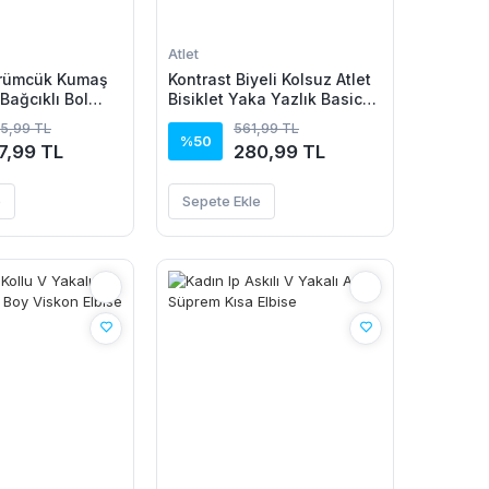
Atlet
ürümcük Kumaş
Kontrast Biyeli Kolsuz Atlet
 Bağcıklı Bol
Bisiklet Yaka Yazlık Basic
on -
Atlet - Turkuaz
35,99 TL
561,99 TL
n
%50
7,99 TL
280,99 TL
e
Sepete Ekle