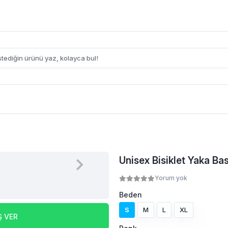
Unisex Bisiklet Yaka Bas
Yorum yok
Beden
S
M
L
XL
Ş VER