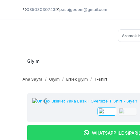
08503030743
pasajgocom@gmail.com
Giyim
Ana Sayfa
Giyim
Erkek giyim
T-shirt
WHATSAPP İLE SİPARİ