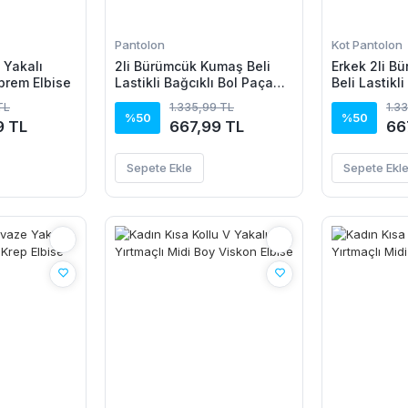
Pantolon
Kot Pantolon
V Yakalı
2li Bürümcük Kumaş Beli
Erkek 2li B
prem Elbise
Lastikli Bağcıklı Bol Paça
Beli Lastikli
Pantolon - Beyaz/Vizon
Paça Pantol
TL
1.335,99 TL
1.3
Beyaz/Vizo
%50
%50
9 TL
667,99 TL
66
Sepete Ekle
Sepete Ekl