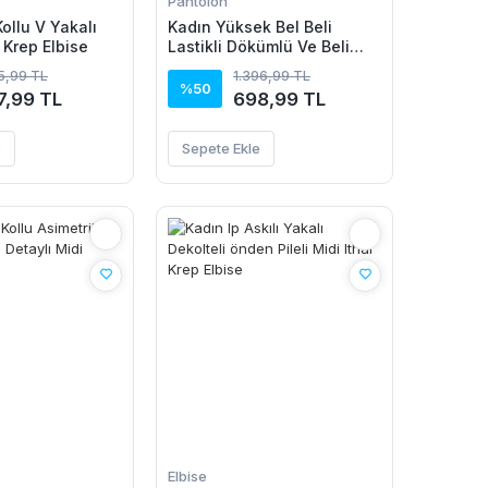
Pantolon
ollu V Yakalı
Kadın Yüksek Bel Beli
 Krep Elbise
Lastikli Dökümlü Ve Beli
şeritli Pera Pantolon
15,99 TL
1.396,99 TL
%50
7,99 TL
698,99 TL
e
Sepete Ekle
Elbise