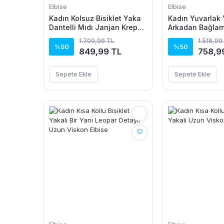
Elbise
Elbise
Kadın Kolsuz Bisiklet Yaka
Kadın Yuvarlak 
Dantelli Mıdı Janjan Krep
Arkadan Bağlam
Elbise
Detaylı Asimetr
1.700,99 TL
1.518,99
Detaylı Kısa Vis
%50
%50
849,99 TL
758,9
Sepete Ekle
Sepete Ekle