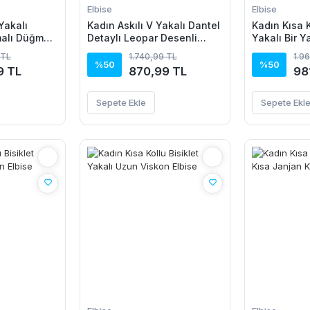
Elbise
Elbise
Yakalı
Kadın Askılı V Yakalı Dantel
Kadın Kısa K
alı Düğme
Detaylı Leopar Desenli
Yakalı Bir Y
ik Kesim
Süprem Atlet Ve şort Ikili
Detaylı Uzu
 TL
1.740,99 TL
1.9
kon Elbise
Takım
%50
%50
9 TL
870,99 TL
98
Sepete Ekle
Sepete Ekl