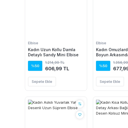
Elbise
Elbise
Kadın Uzun Kollu Damla
Kadın Omuzlard
Detaylı Sandy Mini Elbise
Boyun Arkasında
Beli Lastikli Kı
1.214,99 TL
1.356,99
Elbise
%50
%50
606,99 TL
677,9
Sepete Ekle
Sepete Ekle