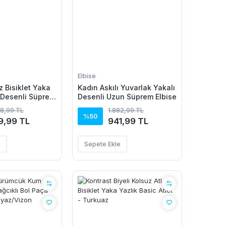
Elbise
z Bisiklet Yaka
Kadın Askılı Yuvarlak Yakalı
i Desenli Süprem
Desenli Uzun Süprem Elbise
58,99 TL
1.882,99 TL
%50
9,99 TL
941,99 TL
e
Sepete Ekle