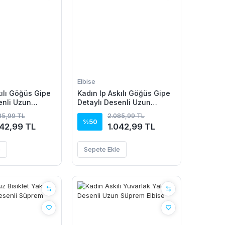
Elbise
kılı Göğüs Gipe
Kadın Ip Askılı Göğüs Gipe
enli Uzun
Detaylı Desenli Uzun
se
Süprem Elbise
85,99 TL
2.085,99 TL
%50
042,99 TL
1.042,99 TL
e
Sepete Ekle