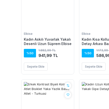
Elbise
Elbise
Kadın Askılı Yuvarlak Yakalı
Kadın Kısa Kollu 
Desenli Uzun Süprem Elbise
Detay Arkası Ba
Leopar Desen K
1.882,99 TL
1.173,99
Mikro Elbise
%50
%50
941,99 TL
586,9
Sepete Ekle
Sepete Ekle