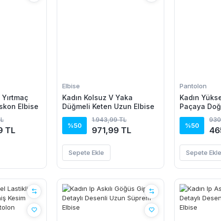
Elbise
Pantolon
u Yırtmaç
Kadın Kolsuz V Yaka
Kadın Yükse
iskon Elbise
Düğmeli Keten Uzun Elbise
Paçaya Doğ
Pantolon
TL
1.943,99 TL
930
%50
%50
9 TL
971,99 TL
46
Sepete Ekle
Sepete Ekl