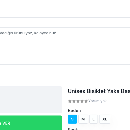
Unisex Bisiklet Yaka Bas
Yorum yok
Beden
S
M
L
XL
Ş VER
Renk