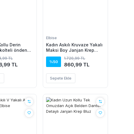
Elbise
ollu Derin
Kadın Askılı Kruvaze Yakalı
olteli önden
Maksi Boy Janjan Krep
par Desenli
Elbise
94,99 TL
1.720,99 TL
 Elbise
%50
6,99 TL
860,99 TL
e
Sepete Ekle