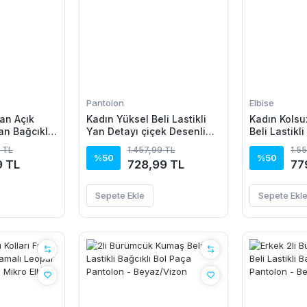
Pantolon
Elbise
an Açık
Kadın Yüksel Beli Lastikli
Kadın Kolsu
n Bağcıklı
Yan Detayı çiçek Desenli
Beli Lastikl
sa Süprem
Pantolon
Elbise
 TL
1.457,99 TL
1.5
%50
%50
9 TL
728,99 TL
77
Sepete Ekle
Sepete Ekl