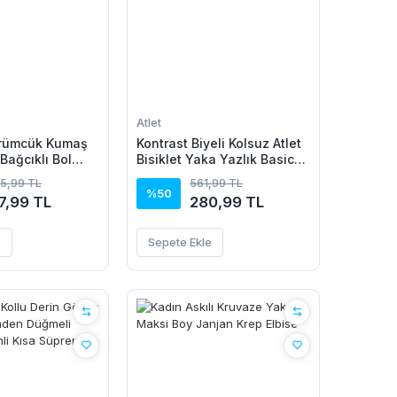
Atlet
ürümcük Kumaş
Kontrast Biyeli Kolsuz Atlet
 Bağcıklı Bol
Bisiklet Yaka Yazlık Basic
on -
Atlet - Turkuaz
35,99 TL
561,99 TL
n
%50
7,99 TL
280,99 TL
e
Sepete Ekle