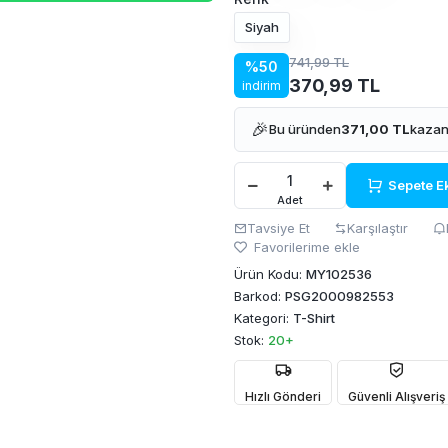
Siyah
741,99 TL
%50
370,99 TL
indirim
🎉
Bu üründen
371,00 TL
kazan
Sepete E
Adet
Tavsiye Et
Karşılaştır
Favorilerime ekle
Ürün Kodu:
MY102536
Barkod:
PSG2000982553
Kategori:
T-Shirt
Stok:
20+
Hızlı Gönderi
Güvenli Alışveriş