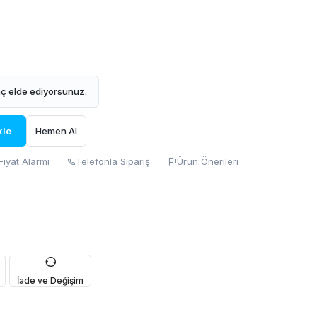
ç elde ediyorsunuz.
kle
Hemen Al
Fiyat Alarmı
Telefonla Sipariş
Ürün Önerileri
İade ve Değişim