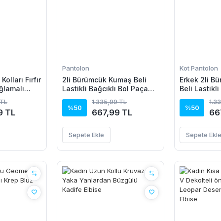
Pantolon
Kot Pantolon
Kolları Fırfır
2li Bürümcük Kumaş Beli
Erkek 2li B
ğlamalı
Lastikli Bağcıklı Bol Paça
Beli Lastikli
olsuz Mini
Pantolon - Beyaz/Vizon
Paça Pantol
 TL
1.335,99 TL
1.3
Beyaz/Vizo
%50
%50
9 TL
667,99 TL
66
Sepete Ekle
Sepete Ekl