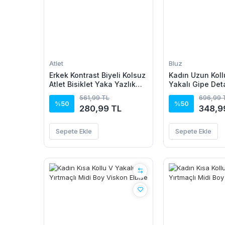
Atlet
Bluz
Erkek Kontrast Biyeli Kolsuz
Kadın Uzun Koll
Atlet Bisiklet Yaka Yazlık
Yakalı Gipe Det
Basic Atlet - Turkuaz
Bluz
561,99 TL
696,99 
%50
%50
280,99 TL
348,9
Sepete Ekle
Sepete Ekle