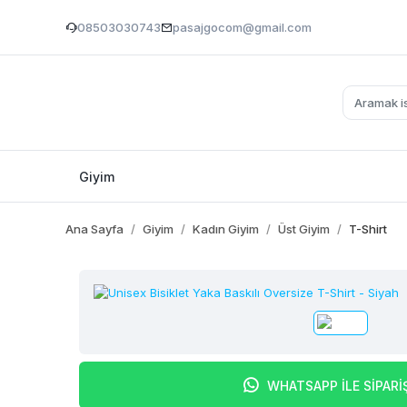
08503030743
pasajgocom@gmail.com
Giyim
Ana Sayfa
Giyim
Kadın Giyim
Üst Giyim
T-Shirt
WHATSAPP İLE SİPARİ