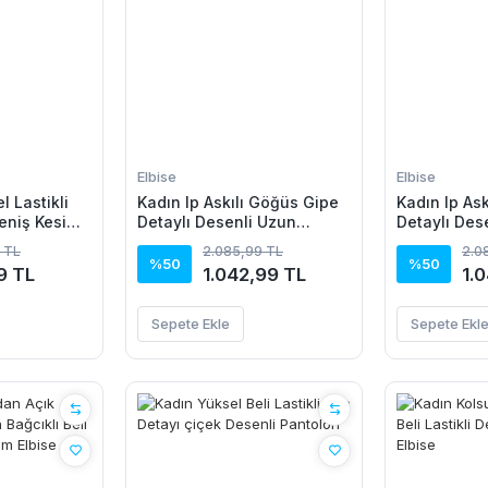
Elbise
Elbise
 Lastikli
Kadın Ip Askılı Göğüs Gipe
Kadın Ip As
eniş Kesim
Detaylı Desenli Uzun
Detaylı Des
Pantolon
Süprem Elbise
Süprem Elbi
 TL
2.085,99 TL
2.0
%50
%50
9 TL
1.042,99 TL
1.
Sepete Ekle
Sepete Ekl