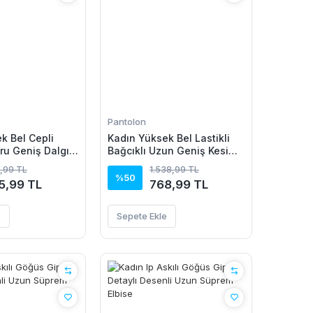
Pantolon
k Bel Cepli
Kadın Yüksek Bel Lastikli
ru Geniş Dalgıç
Bağcıklı Uzun Geniş Kesim
Detaylı Krinkıl Pantolon
,99 TL
1.538,99 TL
%50
5,99 TL
768,99 TL
e
Sepete Ekle