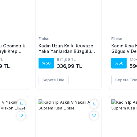
Elbise
Elbise
u Geometrik
Kadın Uzun Kollu Kruvaze
Kadın Kısa K
aylı Krep
Yaka Yanlardan Büzgülü
Göğüs V Dek
Kadife Elbise
Düğmeli Leo
TL
674,99 TL
1.1
Kısa Süprem
%50
%50
9 TL
336,99 TL
59
Sepete Ekle
Sepete Ekl