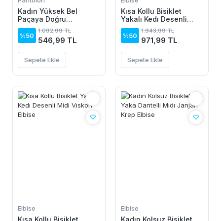
Pantolon
Elbise
Kadın Yüksek Bel
Kısa Kollu Bisiklet
Paçaya Doğru
Yakalı Kedı Desenli
Genisleyen Dalgıç Tayt
Midi Vıskon Elbise
1.092,99 TL
1.943,99 TL
%50
%50
546,99 TL
971,99 TL
Sepete Ekle
Sepete Ekle
Elbise
Elbise
Kısa Kollu Bisiklet
Kadın Kolsuz Bisiklet