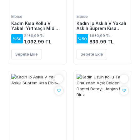
Elbise
Elbise
Kadın Kısa Kollu V
Kadın Ip Askılı V Yakalı
Yakalı Yırtmaçlı Midi
Askılı Süprem Kısa
Boy Viskon Elbise
Elbise
2.186,99 TL
1.680,99 TL
%50
%50
1.092,99 TL
839,99 TL
Sepete Ekle
Sepete Ekle