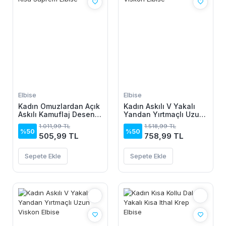
Elbise
Elbise
Kadın Omuzlardan Açık
Kadın Askılı V Yakalı
Askılı Kamuflaj Desenli
Yandan Yırtmaçlı Uzun
Kısa Süprem Elbise
Viskon Elbise
1.011,99 TL
1.518,99 TL
%50
%50
505,99 TL
758,99 TL
Sepete Ekle
Sepete Ekle