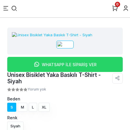
0
WHATSAPP İLE SİPARİŞ VER
Unisex Bisiklet Yaka Baskılı T-Shirt -
Siyah
Yorum yok
Beden
S
M
L
XL
Renk
Siyah