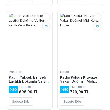
Pantolon
Elbise
Kadın Yüksek Bel Beli
Kadın Kolsuz Kruvaze
Lastikli Dökümlü Ve Beli
Yakalı Düğmeli Midi
şeritli Pera Pantolon
Keten Elbise
1.396,99 TL
1.558,99 TL
%50
%50
698,99 TL
779,99 TL
Sepete Ekle
Sepete Ekle