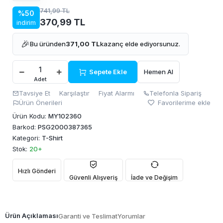
741,99 TL
%50
370,99 TL
indirim
🎉
Bu üründen
371,00 TL
kazanç elde ediyorsunuz.
Sepete Ekle
Hemen Al
Adet
Tavsiye Et
Karşılaştır
Fiyat Alarmı
Telefonla Sipariş
Ürün Önerileri
Favorilerime ekle
Ürün Kodu:
MY102360
Barkod:
PSG2000387365
Kategori:
T-Shirt
Stok:
20+
Hızlı Gönderi
Güvenli Alışveriş
İade ve Değişim
Ürün Açıklaması
Garanti ve Teslimat
Yorumlar