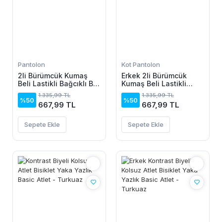
Pantolon
Kot Pantolon
2li Bürümcük Kumaş
Erkek 2li Bürümcük
Beli Lastikli Bağcıklı Bol
Kumaş Beli Lastikli
Paça Pantolon -
Bağcıklı Bol Paça
1.335,99 TL
1.335,99 TL
Beyaz/Vizon
Pantolon - Beyaz/Vizon
%50
%50
667,99 TL
667,99 TL
Sepete Ekle
Sepete Ekle