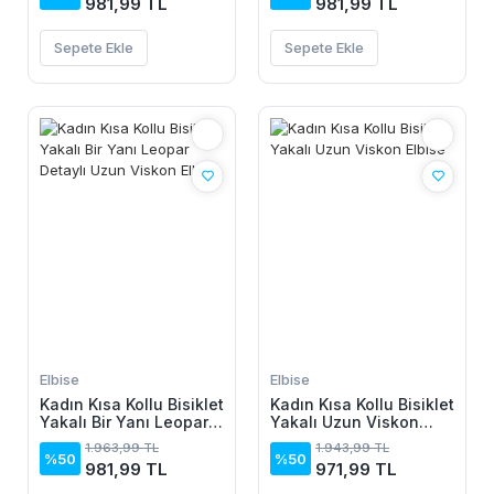
981,99 TL
981,99 TL
Sepete Ekle
Sepete Ekle
Elbise
Elbise
Kadın Kısa Kollu Bisiklet
Kadın Kısa Kollu Bisiklet
Yakalı Bir Yanı Leopar
Yakalı Uzun Viskon
Detaylı Uzun Viskon
Elbise
1.963,99 TL
1.943,99 TL
Elbise
%50
%50
981,99 TL
971,99 TL