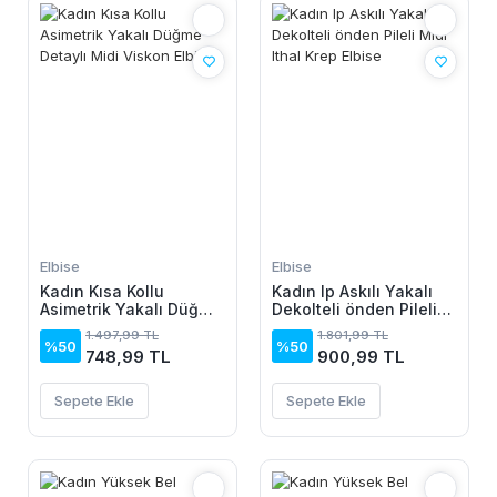
Elbise
Elbise
Kadın Kısa Kollu
Kadın Ip Askılı Yakalı
Asimetrik Yakalı Düğme
Dekolteli önden Pileli
Detaylı Midi Viskon
Midi Ithal Krep Elbise
1.497,99 TL
1.801,99 TL
Elbise
%50
%50
748,99 TL
900,99 TL
Sepete Ekle
Sepete Ekle