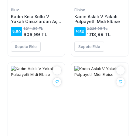
Bluz
Elbise
Kadın Kısa Kollu V
Kadın Askılı V Yakalı
Yakalı Omuzlardan Açık
Pulpayetli Midi Elbise
Salaş şifon Bluz
1.214,99 TL
2.226,99 TL
%50
%50
606,99 TL
1.113,99 TL
Sepete Ekle
Sepete Ekle