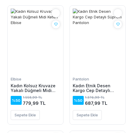
Elbise
Pantolon
Kadın Kolsuz Kruvaze
Kadın Etnik Desen
Yakalı Düğmeli Midi
Kargo Cep Detaylı
Keten Elbise
Süprem Pantolon
1.558,99 TL
1.376,99 TL
%50
%50
779,99 TL
687,99 TL
Sepete Ekle
Sepete Ekle