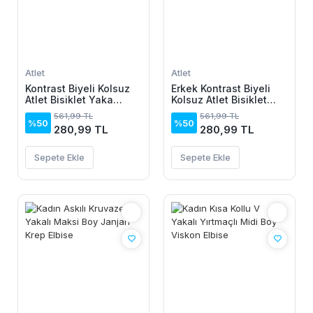
Atlet
Atlet
Kontrast Biyeli Kolsuz
Erkek Kontrast Biyeli
Atlet Bisiklet Yaka
Kolsuz Atlet Bisiklet
Yazlık Basic Atlet -
Yaka Yazlık Basic Atlet
561,99 TL
561,99 TL
Turkuaz
- Turkuaz
%50
%50
280,99 TL
280,99 TL
Sepete Ekle
Sepete Ekle