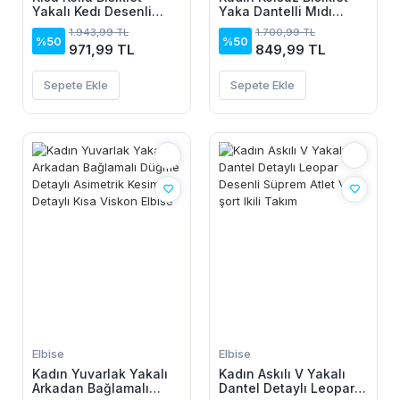
Yakalı Kedı Desenli
Yaka Dantelli Mıdı
Midi Vıskon Elbise
Janjan Krep Elbise
1.943,99 TL
1.700,99 TL
%50
%50
971,99 TL
849,99 TL
Sepete Ekle
Sepete Ekle
Elbise
Elbise
Kadın Yuvarlak Yakalı
Kadın Askılı V Yakalı
Arkadan Bağlamalı
Dantel Detaylı Leopar