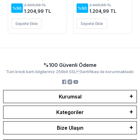
Süprem Elbise
Süprem Elbise
2.409,99 TL
2.409,99 TL
%50
%50
1.204,99 TL
1.204,99 TL
Sepete Ekle
Sepete Ekle
%100 Güvenli Ödeme
Tüm kredi kartı bilgileriniz 256bit SSLSertifikası ile korunmaktadır.
Kurumsal
Kategoriler
Bize Ulaşın