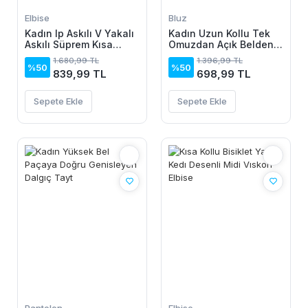
Elbise
Bluz
Kadın Ip Askılı V Yakalı
Kadın Uzun Kollu Tek
Askılı Süprem Kısa
Omuzdan Açık Belden
Elbise
Dantel Detaylı Janjan
1.680,99 TL
1.396,99 TL
Krep Bluz
%50
%50
839,99 TL
698,99 TL
Sepete Ekle
Sepete Ekle