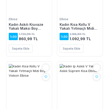
Elbise
Elbise
Kadın Askılı Kruvaze
Kadın Kısa Kollu V
Yakalı Maksi Boy
Yakalı Yırtmaçlı Midi
Janjan Krep Elbise
Boy Viskon Elbise
1.720,99 TL
2.186,99 TL
%50
%50
860,99 TL
1.092,99 TL
Sepete Ekle
Sepete Ekle