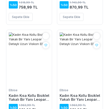
Düğme Detaylı
Desenli Süprem Atlet
1.518,99 TL
1.740,99 TL
Asimetrik Kesim Detaylı
Ve şort Ikili Takım
%50
%50
758,99 TL
870,99 TL
Kısa Viskon Elbise
Sepete Ekle
Sepete Ekle
Elbise
Elbise
Kadın Kısa Kollu Bisiklet
Kadın Kısa Kollu Bisiklet
Yakalı Bir Yanı Leopar
Yakalı Bir Yanı Leopar
Detaylı Uzun Viskon
Detaylı Uzun Viskon
1.963,99 TL
1.963,99 TL
Elbise
Elbise
%50
%50