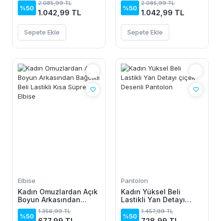
2.085,99 TL
2.085,99 TL
%50
%50
1.042,99 TL
1.042,99 TL
Sepete Ekle
Sepete Ekle
Elbise
Pantolon
Kadın Omuzlardan Açık
Kadın Yüksel Beli
Boyun Arkasından
Lastikli Yan Detayı
Bağcıklı Beli Lastikli
çiçek Desenli Pantolon
1.356,99 TL
1.457,99 TL
Kısa Süprem Elbise
%50
%50
677,99 TL
728,99 TL