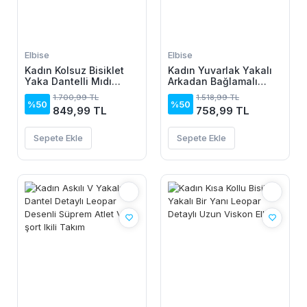
Elbise
Elbise
Kadın Kolsuz Bisiklet
Kadın Yuvarlak Yakalı
Yaka Dantelli Mıdı
Arkadan Bağlamalı
Janjan Krep Elbise
Düğme Detaylı
1.700,99 TL
1.518,99 TL
Asimetrik Kesim Detaylı
%50
%50
849,99 TL
758,99 TL
Kısa Viskon Elbise
Sepete Ekle
Sepete Ekle