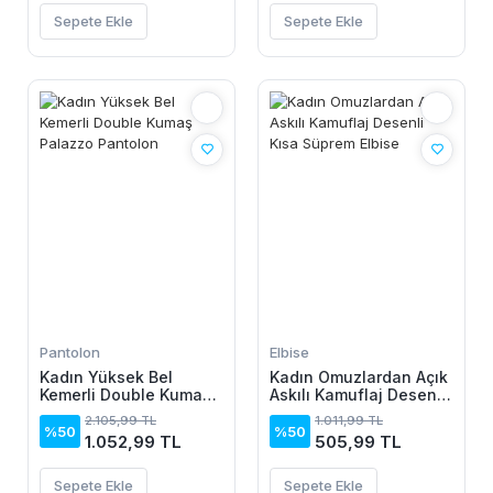
Sepete Ekle
Sepete Ekle
Pantolon
Elbise
Kadın Yüksek Bel
Kadın Omuzlardan Açık
Kemerli Double Kumaş
Askılı Kamuflaj Desenli
Palazzo Pantolon
Kısa Süprem Elbise
2.105,99 TL
1.011,99 TL
%50
%50
1.052,99 TL
505,99 TL
Sepete Ekle
Sepete Ekle