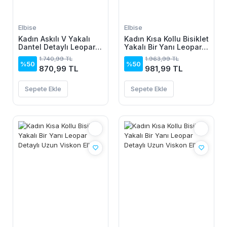
Elbise
Elbise
Kadın Askılı V Yakalı
Kadın Kısa Kollu Bisiklet
Dantel Detaylı Leopar
Yakalı Bir Yanı Leopar
Desenli Süprem Atlet
Detaylı Uzun Viskon
1.740,99 TL
1.963,99 TL
Ve şort Ikili Takım
Elbise
%50
%50
870,99 TL
981,99 TL
Sepete Ekle
Sepete Ekle