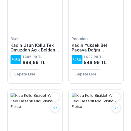
Bluz
Pantolon
Kadın Uzun Kollu Tek
Kadın Yüksek Bel
Omuzdan Açık Belden
Paçaya Doğru
Dantel Detaylı Janjan
Genisleyen Dalgıç Tayt
1.396,99 TL
1.092,99 TL
Krep Bluz
%50
%50
698,99 TL
546,99 TL
Sepete Ekle
Sepete Ekle