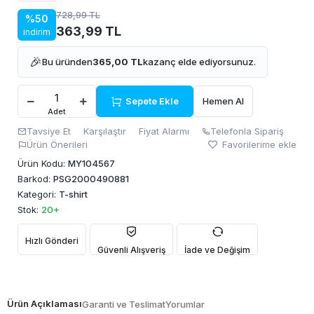
728,99 TL
%50
363,99 TL
indirim
🎉
Bu üründen
365,00 TL
kazanç elde ediyorsunuz.
Sepete Ekle
Hemen Al
Adet
Tavsiye Et
Karşılaştır
Fiyat Alarmı
Telefonla Sipariş
Ürün Önerileri
Favorilerime ekle
Ürün Kodu:
MY104567
Barkod:
PSG2000490881
Kategori:
T-shirt
Stok:
20+
Hızlı Gönderi
Güvenli Alışveriş
İade ve Değişim
Ürün Açıklaması
Garanti ve Teslimat
Yorumlar