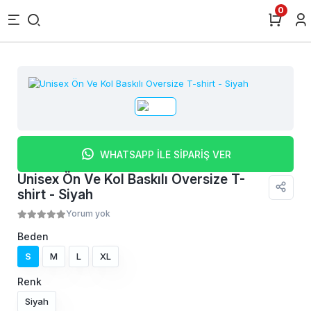
0
WHATSAPP İLE SİPARİŞ VER
Unisex Ön Ve Kol Baskılı Oversize T-
shirt - Siyah
Yorum yok
Beden
S
M
L
XL
Renk
Siyah