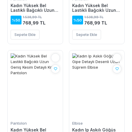
Kadın Yüksek Bel
Kadın Yüksek Bel
Lastikli Bağcıklı Uzun
Lastikli Bağcıklı Uzun
Geniş Kesim Detaylı
Geniş Kesim Detaylı
1.538,99 TL
1.538,99 TL
Krinkıl Pantolon
Krinkıl Pantolon
%50
%50
768,99 TL
768,99 TL
Sepete Ekle
Sepete Ekle
Pantolon
Elbise
Kadın Yüksek Bel
Kadın Ip Askılı Göğüs