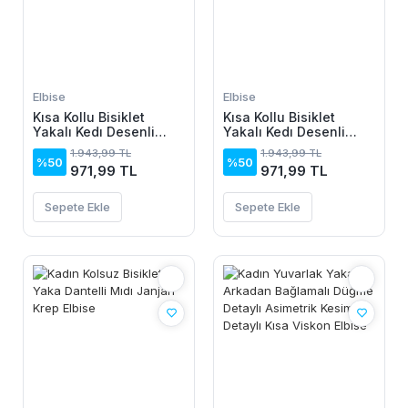
Elbise
Elbise
Kısa Kollu Bisiklet
Kısa Kollu Bisiklet
Yakalı Kedı Desenli
Yakalı Kedı Desenli
Midi Vıskon Elbise
Midi Vıskon Elbise
1.943,99 TL
1.943,99 TL
%50
%50
971,99 TL
971,99 TL
Sepete Ekle
Sepete Ekle