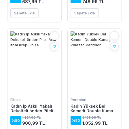
687,99 TL
748,99 TL
Sepete Ekle
Sepete Ekle
Elbise
Pantolon
Kadın Ip Askılı Yakalı
Kadın Yüksek Bel
Dekolteli önden Pileli
Kemerli Double Kumaş
Midi Ithal Krep Elbise
Palazzo Pantolon
1.801,99 TL
2.105,99 TL
%50
%50
900,99 TL
1.052,99 TL