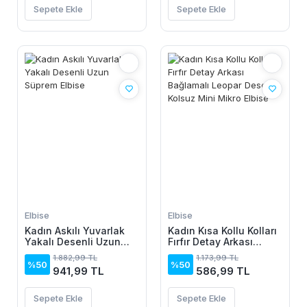
Sepete Ekle
Sepete Ekle
Elbise
Elbise
Kadın Askılı Yuvarlak
Kadın Kısa Kollu Kolları
Yakalı Desenli Uzun
Fırfır Detay Arkası
Süprem Elbise
Bağlamalı Leopar
1.882,99 TL
1.173,99 TL
Desen Kolsuz Mini
%50
%50
941,99 TL
586,99 TL
Mikro Elbise
Sepete Ekle
Sepete Ekle