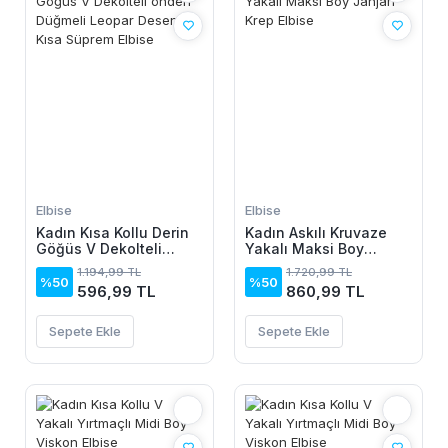
Elbise
Elbise
Kadın Kısa Kollu Derin
Kadın Askılı Kruvaze
Göğüs V Dekolteli
Yakalı Maksi Boy
önden Düğmeli Leopar
Janjan Krep Elbise
1.194,99 TL
1.720,99 TL
Desenli Kısa Süprem
%50
%50
596,99 TL
860,99 TL
Elbise
Sepete Ekle
Sepete Ekle