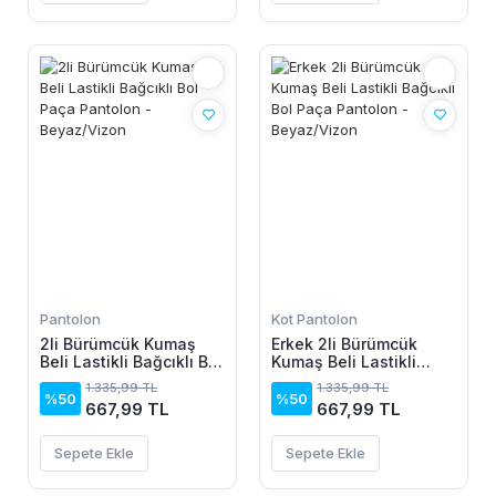
Pantolon
Kot Pantolon
2li Bürümcük Kumaş
Erkek 2li Bürümcük
Beli Lastikli Bağcıklı Bol
Kumaş Beli Lastikli
Paça Pantolon -
Bağcıklı Bol Paça
1.335,99 TL
1.335,99 TL
Beyaz/Vizon
Pantolon - Beyaz/Vizon
%50
%50
667,99 TL
667,99 TL
Sepete Ekle
Sepete Ekle