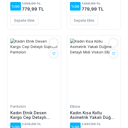
Keten Elbise
Keten Elbise
1.558,99 TL
1.558,99 TL
%50
%50
779,99 TL
779,99 TL
Sepete Ekle
Sepete Ekle
Pantolon
Elbise
Kadın Etnik Desen
Kadın Kısa Kollu
Kargo Cep Detaylı
Asimetrik Yakalı Düğme
Süprem Pantolon
Detaylı Midi Viskon
1.376,99 TL
1.497,99 TL
Elbise
%50
%50