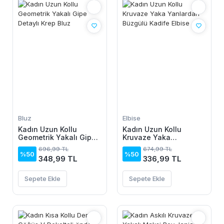
Bluz
Elbise
Kadın Uzun Kollu
Kadın Uzun Kollu
Geometrik Yakalı Gipe
Kruvaze Yaka
Detaylı Krep Bluz
Yanlardan Büzgülü
696,99 TL
674,99 TL
Kadife Elbise
%50
%50
348,99 TL
336,99 TL
Sepete Ekle
Sepete Ekle