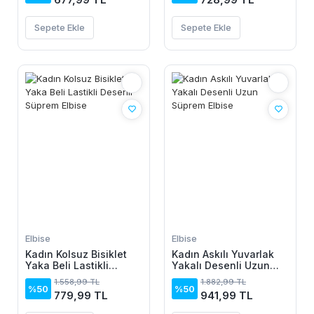
Sepete Ekle
Sepete Ekle
Elbise
Elbise
Kadın Kolsuz Bisiklet
Kadın Askılı Yuvarlak
Yaka Beli Lastikli
Yakalı Desenli Uzun
Desenli Süprem Elbise
Süprem Elbise
1.558,99 TL
1.882,99 TL
%50
%50
779,99 TL
941,99 TL