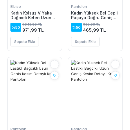
Elbise
Pantolon
Kadın Kolsuz V Yaka
Kadın Yüksek Bel Cepli
Düğmeli Keten Uzun
Paçaya Doğru Geniş
Elbise
Dalgıç Pantolon
1.943,99 TL
930,99 TL
%50
%50
971,99 TL
465,99 TL
Sepete Ekle
Sepete Ekle
Pantolon
Pantolon