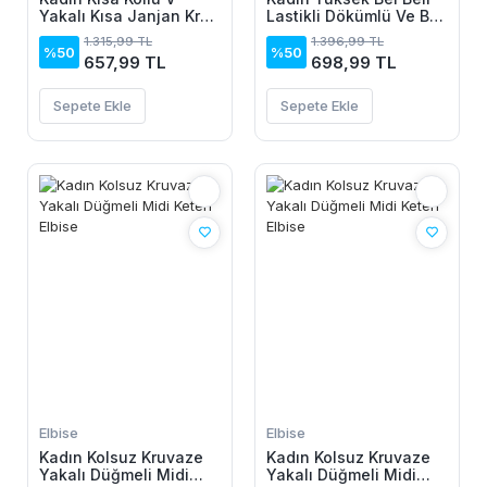
Yakalı Kısa Janjan Krep
Lastikli Dökümlü Ve Beli
Elbise
şeritli Pera Pantolon
1.315,99 TL
1.396,99 TL
%50
%50
657,99 TL
698,99 TL
Sepete Ekle
Sepete Ekle
Elbise
Elbise
Kadın Kolsuz Kruvaze
Kadın Kolsuz Kruvaze
Yakalı Düğmeli Midi
Yakalı Düğmeli Midi