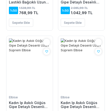
Lastikli Bağcıklı Uzun
Gipe Detaylı Desenli
Geniş Kesim Detaylı
Uzun Süprem Elbise
1.538,99 TL
2.085,99 TL
Krinkıl Pantolon
%50
%50
768,99 TL
1.042,99 TL
Sepete Ekle
Sepete Ekle
Elbise
Elbise
Kadın Ip Askılı Göğüs
Kadın Ip Askılı Göğüs
Gipe Detaylı Desenli
Gipe Detaylı Desenli
Uzun Süprem Elbise
Uzun Süprem Elbise