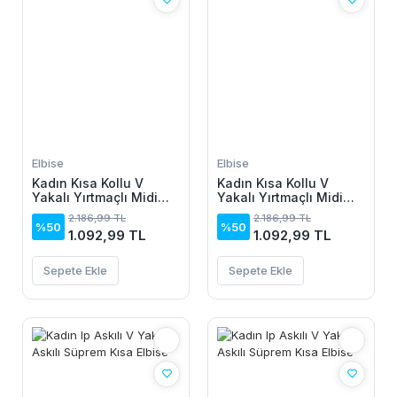
Elbise
Elbise
Kadın Kısa Kollu V
Kadın Kısa Kollu V
Yakalı Yırtmaçlı Midi
Yakalı Yırtmaçlı Midi
Boy Viskon Elbise
Boy Viskon Elbise
2.186,99 TL
2.186,99 TL
%50
%50
1.092,99 TL
1.092,99 TL
Sepete Ekle
Sepete Ekle