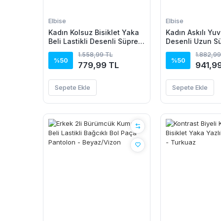
Elbise
Elbise
Kadın Kolsuz Bisiklet Yaka
Kadın Askılı Yuv
Beli Lastikli Desenli Süprem
Desenli Uzun S
Elbise
1.558,99 TL
1.882,99
%50
%50
779,99 TL
941,9
Sepete Ekle
Sepete Ekle