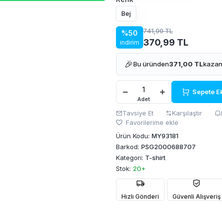
Bej
741,99 TL
%50
370,99 TL
indirim
🎉
Bu üründen
371,00 TL
kazan
Sepete E
Adet
Tavsiye Et
Karşılaştır
Favorilerime ekle
Ürün Kodu:
MY93181
Barkod:
PSG2000688707
Kategori:
T-shirt
Stok:
20+
Hızlı Gönderi
Güvenli Alışveriş