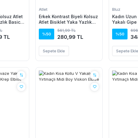
Atlet
Bluz
Kolsuz Atlet
Erkek Kontrast Biyeli Kolsuz
Kadın Uzun 
zlık Basic
Atlet Bisiklet Yaka Yazlık
Yakalı Gipe
Basic Atlet - Turkuaz
Bluz
TL
561,99 TL
696
%50
%50
9 TL
280,99 TL
34
Sepete Ekle
Sepete Ekl