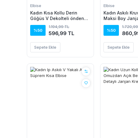
Elbise
Elbise
Kadın Kısa Kollu Derin
Kadın Askılı Kru
Göğüs V Dekolteli önden
Maksi Boy Janj
Düğmeli Leopar Desenli
Elbise
1.194,99 TL
1.720,99
Kısa Süprem Elbise
%50
%50
596,99 TL
860,9
Sepete Ekle
Sepete Ekle