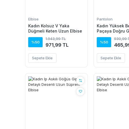
Elbise
Pantolon
Kadın Kolsuz V Yaka
Kadın Yüksek Be
Düğmeli Keten Uzun Elbise
Paçaya Doğru G
Pantolon
1.943,99 TL
930,99 
%50
%50
971,99 TL
465,9
Sepete Ekle
Sepete Ekle