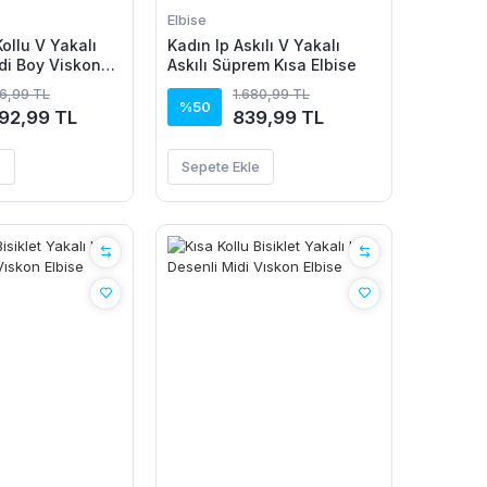
Elbise
ollu V Yakalı
Kadın Ip Askılı V Yakalı
idi Boy Viskon
Askılı Süprem Kısa Elbise
86,99 TL
1.680,99 TL
%50
092,99 TL
839,99 TL
e
Sepete Ekle