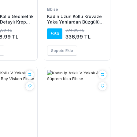
Elbise
Kollu Geometrik
Kadın Uzun Kollu Kruvaze
 Detaylı Krep
Yaka Yanlardan Büzgülü
Kadife Elbise
,99 TL
674,99 TL
%50
8,99 TL
336,99 TL
e
Sepete Ekle