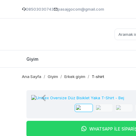
08503030743
pasajgocom@gmail.com
Giyim
Ana Sayfa
Giyim
Erkek giyim
T-shirt
WHATSAPP İLE SİPARİ