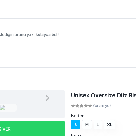
Unisex Oversize Düz Bisi
Yorum yok
Beden
S
M
L
XL
Ş VER
Renk