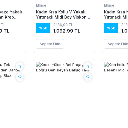
Elbise
Elbise
vaze Yakalı
Kadın Kısa Kollu V Yakalı
Kadın Kısa K
an Krep
Yırtmaçlı Midi Boy Viskon
Yırtmaçlı M
Elbise
Elbise
 TL
2.186,99 TL
2.1
%50
%50
9 TL
1.092,99 TL
1.
Sepete Ekle
Sepete Ekl