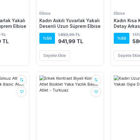
Elbise
Elbise
arlak Yakalı
Kadın Askılı Yuvarlak Yakalı
Kadın Kısa Ko
üprem Elbise
Desenli Uzun Süprem Elbise
Detay Arkas
Leopar Dese
 TL
1.882,99 TL
1.1
Mikro Elbis
%50
%50
9 TL
941,99 TL
58
Sepete Ekle
Sepete Ekl