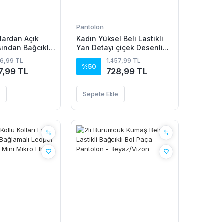
Pantolon
lardan Açık
Kadın Yüksel Beli Lastikli
ından Bağcıklı
Yan Detayı çiçek Desenli
i Kısa Süprem
Pantolon
56,99 TL
1.457,99 TL
%50
7,99 TL
728,99 TL
e
Sepete Ekle