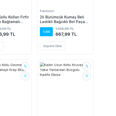
Pantolon
llu Kolları Fırfır
2li Bürümcük Kumaş Beli
ı Bağlamalı
Lastikli Bağcıklı Bol Paça
n Kolsuz Mini
Pantolon - Beyaz/Vizon
73,99 TL
1.335,99 TL
e
%50
6,99 TL
667,99 TL
e
Sepete Ekle