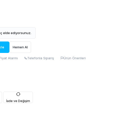
ç elde ediyorsunuz.
kle
Hemen Al
Fiyat Alarmı
Telefonla Sipariş
Ürün Önerileri
İade ve Değişim