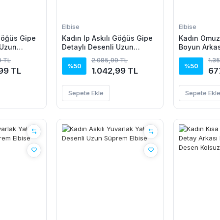
Elbise
Elbise
 Göğüs Gipe
Kadın Ip Askılı Göğüs Gipe
Kadın Omuz
 Uzun
Detaylı Desenli Uzun
Boyun Arkas
Süprem Elbise
Beli Lastikl
9 TL
2.085,99 TL
1.3
Elbise
%50
%50
99 TL
1.042,99 TL
67
Sepete Ekle
Sepete Ekl