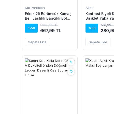
Kot Pantolon
Atlet
Erkek 2li Bürümcük Kumaş
Kontrast Biyeli 
Beli Lastikli Bağcıklı Bol
Bisiklet Yaka Ya
Paça Pantolon -
Atlet - Turkuaz
1.335,99 TL
561,99 
Beyaz/Vizon
%50
%50
667,99 TL
280,9
Sepete Ekle
Sepete Ekle