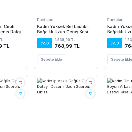
Pantolon
Pantolon
l Cepli
Kadın Yüksek Bel Lastikli
Kadın Yüksek
eniş Dalgıç
Bağcıklı Uzun Geniş Kesim
Bağcıklı Uz
Detaylı Krinkıl Pantolon
Detaylı Krin
TL
1.538,99 TL
1.5
%50
%50
9 TL
768,99 TL
76
Sepete Ekle
Sepete Ekl