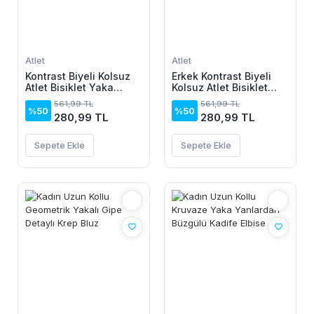
Atlet
Atlet
Kontrast Biyeli Kolsuz
Erkek Kontrast Biyeli
Atlet Bisiklet Yaka
Kolsuz Atlet Bisiklet
Yazlık Basic Atlet -
Yaka Yazlık Basic Atlet
561,99 TL
561,99 TL
Turkuaz
- Turkuaz
%50
%50
280,99 TL
280,99 TL
Sepete Ekle
Sepete Ekle