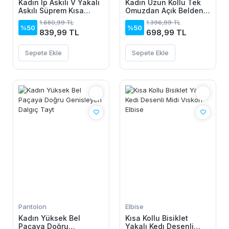
Kadın Ip Askılı V Yakalı
Kadın Uzun Kollu Tek
Askılı Süprem Kısa
Omuzdan Açık Belden
Elbise
Dantel Detaylı Janjan
1.680,99 TL
1.396,99 TL
Krep Bluz
%50
%50
839,99 TL
698,99 TL
Sepete Ekle
Sepete Ekle
Pantolon
Elbise
Kadın Yüksek Bel
Kısa Kollu Bisiklet
Paçaya Doğru
Yakalı Kedı Desenli