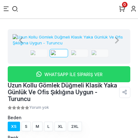
0
WHATSAPP İLE SİPARİŞ VER
Uzun Kollu Gömlek Düğmeli Klasik Yaka
Günlük Ve Ofis Şıklığına Uygun -
Turuncu
Yorum yok
Beden
XS
S
M
L
XL
2XL
Renk