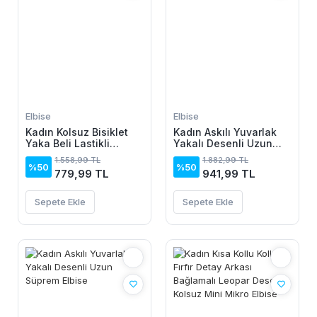
Elbise
Elbise
Kadın Kolsuz Bisiklet
Kadın Askılı Yuvarlak
Yaka Beli Lastikli
Yakalı Desenli Uzun
Desenli Süprem Elbise
Süprem Elbise
1.558,99 TL
1.882,99 TL
%50
%50
779,99 TL
941,99 TL
Sepete Ekle
Sepete Ekle