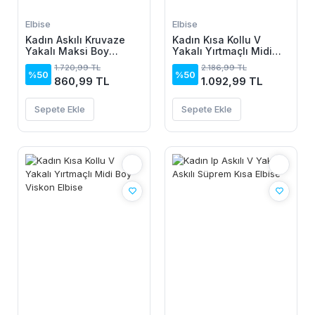
Elbise
Elbise
Kadın Askılı Kruvaze
Kadın Kısa Kollu V
Yakalı Maksi Boy
Yakalı Yırtmaçlı Midi
Janjan Krep Elbise
Boy Viskon Elbise
1.720,99 TL
2.186,99 TL
%50
%50
860,99 TL
1.092,99 TL
Sepete Ekle
Sepete Ekle