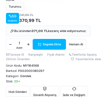
Turuncu
741,99 TL
%50
370,99 TL
indirim
🎉
Bu üründen
371,00 TL
kazanç elde ediyorsunuz.
Sepete Ekle
Hemen Al
Adet
Tavsiye Et
Karşılaştır
Fiyat Alarmı
Telefonla Sipariş
Ürün Önerileri
Favorilerime ekle
Ürün Kodu:
MY184568
Barkod:
PSG2000380267
Kategori:
Gömlek
Stok:
20+
Hızlı Gönderi
Güvenli Alışveriş
İade ve Değişim