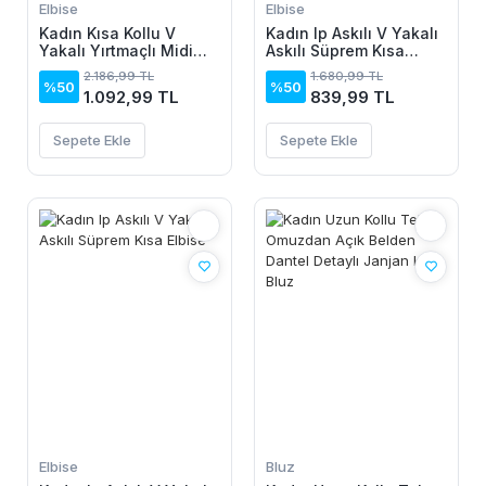
Elbise
Elbise
Kadın Kısa Kollu V
Kadın Ip Askılı V Yakalı
Yakalı Yırtmaçlı Midi
Askılı Süprem Kısa
Boy Viskon Elbise
Elbise
2.186,99 TL
1.680,99 TL
%50
%50
1.092,99 TL
839,99 TL
Sepete Ekle
Sepete Ekle
Elbise
Bluz