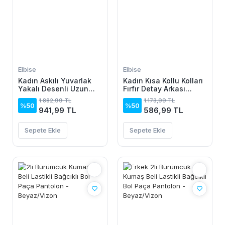
Elbise
Elbise
Kadın Askılı Yuvarlak
Kadın Kısa Kollu Kolları
Yakalı Desenli Uzun
Fırfır Detay Arkası
Süprem Elbise
Bağlamalı Leopar
1.882,99 TL
1.173,99 TL
Desen Kolsuz Mini
%50
%50
941,99 TL
586,99 TL
Mikro Elbise
Sepete Ekle
Sepete Ekle