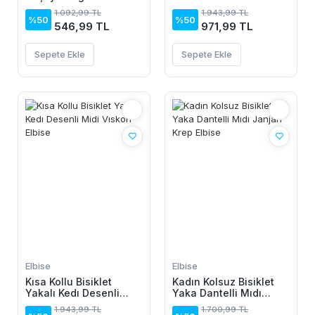
Genisleyen Dalgıç Tayt
Midi Vıskon Elbise
1.092,99 TL
1.943,99 TL
%50
%50
546,99 TL
971,99 TL
Sepete Ekle
Sepete Ekle
Elbise
Elbise
Kısa Kollu Bisiklet
Kadın Kolsuz Bisiklet
Yakalı Kedı Desenli
Yaka Dantelli Mıdı
Midi Vıskon Elbise
Janjan Krep Elbise
1.943,99 TL
1.700,99 TL