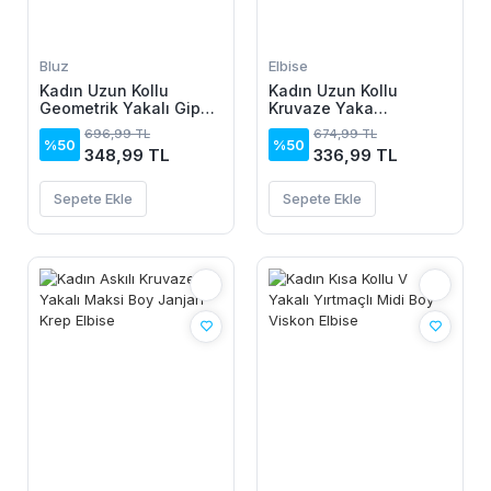
Bluz
Elbise
Kadın Uzun Kollu
Kadın Uzun Kollu
Geometrik Yakalı Gipe
Kruvaze Yaka
Detaylı Krep Bluz
Yanlardan Büzgülü
696,99 TL
674,99 TL
Kadife Elbise
%50
%50
348,99 TL
336,99 TL
Sepete Ekle
Sepete Ekle