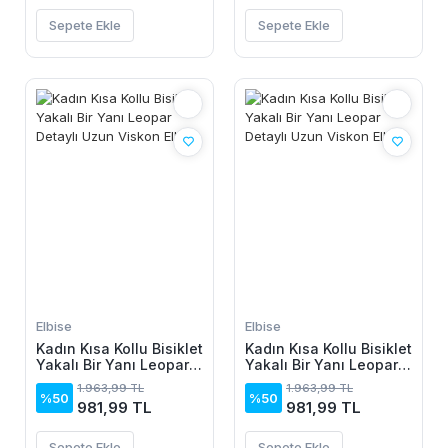
Sepete Ekle
Sepete Ekle
Elbise
Elbise
Kadın Kısa Kollu Bisiklet
Kadın Kısa Kollu Bisiklet
Yakalı Bir Yanı Leopar
Yakalı Bir Yanı Leopar
Detaylı Uzun Viskon
Detaylı Uzun Viskon
1.963,99 TL
1.963,99 TL
Elbise
Elbise
%50
%50
981,99 TL
981,99 TL
Sepete Ekle
Sepete Ekle