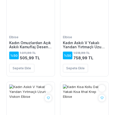
Elbise
Elbise
Kadın Omuzlardan Açık
Kadın Askılı V Yakalı
Askılı Kamuflaj Desenli
Yandan Yırtmaçlı Uzun
Kısa Süprem Elbise
Viskon Elbise
1.011,99 TL
1.518,99 TL
%50
%50
505,99 TL
758,99 TL
Sepete Ekle
Sepete Ekle