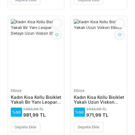
Elbise
Elbise
Kadın Kısa Kollu Bisiklet
Kadın Kısa Kollu Bisiklet
Yakalı Bir Yanı Leopar
Yakalı Uzun Viskon
Detaylı Uzun Viskon
Elbise
1.963,99 TL
1.943,99 TL
Elbise
%50
%50
981,99 TL
971,99 TL
Sepete Ekle
Sepete Ekle