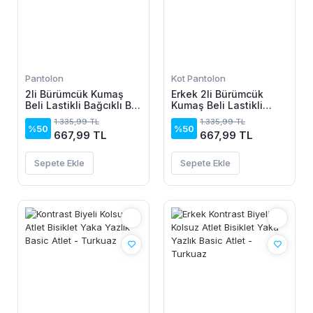
Pantolon
Kot Pantolon
2li Bürümcük Kumaş
Erkek 2li Bürümcük
Beli Lastikli Bağcıklı Bol
Kumaş Beli Lastikli
Paça Pantolon -
Bağcıklı Bol Paça
1.335,99 TL
1.335,99 TL
Beyaz/Vizon
Pantolon - Beyaz/Vizon
%50
%50
667,99 TL
667,99 TL
Sepete Ekle
Sepete Ekle