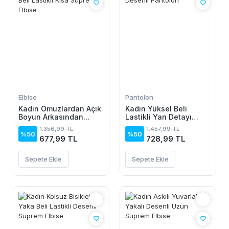
Elbise
Pantolon
Kadın Omuzlardan Açık
Kadın Yüksel Beli
Boyun Arkasından
Lastikli Yan Detayı
Bağcıklı Beli Lastikli
çiçek Desenli Pantolon
1.356,99 TL
1.457,99 TL
Kısa Süprem Elbise
%50
%50
677,99 TL
728,99 TL
Sepete Ekle
Sepete Ekle