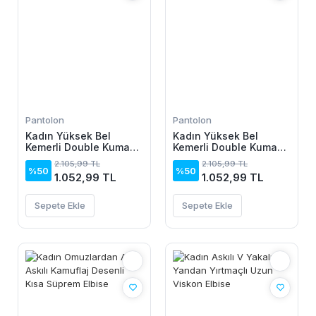
Pantolon
Pantolon
Kadın Yüksek Bel
Kadın Yüksek Bel
Kemerli Double Kumaş
Kemerli Double Kumaş
Palazzo Pantolon
Palazzo Pantolon
2.105,99 TL
2.105,99 TL
%50
%50
1.052,99 TL
1.052,99 TL
Sepete Ekle
Sepete Ekle