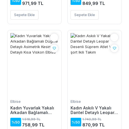
%50
%50
971,99 TL
849,99 TL
Sepete Ekle
Sepete Ekle
Elbise
Elbise
Kadın Yuvarlak Yakalı
Kadın Askılı V Yakalı
Arkadan Bağlamalı
Dantel Detaylı Leopar
Düğme Detaylı
Desenli Süprem Atlet
1.518,99 TL
1.740,99 TL
Asimetrik Kesim Detaylı
Ve şort Ikili Takım
%50
%50
758,99 TL
870,99 TL
Kısa Viskon Elbise