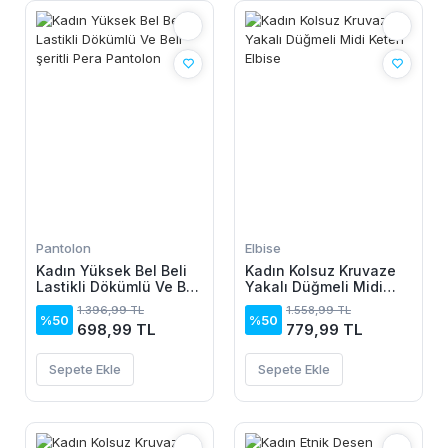
Pantolon
Elbise
Kadın Yüksek Bel Beli
Kadın Kolsuz Kruvaze
Lastikli Dökümlü Ve Beli
Yakalı Düğmeli Midi
şeritli Pera Pantolon
Keten Elbise
1.396,99 TL
1.558,99 TL
%50
%50
698,99 TL
779,99 TL
Sepete Ekle
Sepete Ekle