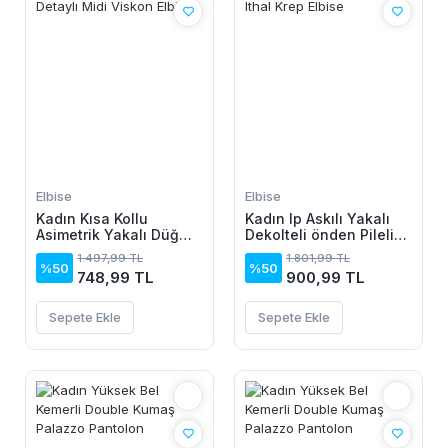
Elbise
Elbise
Kadın Kısa Kollu
Kadın Ip Askılı Yakalı
Asimetrik Yakalı Düğme
Dekolteli önden Pileli
Detaylı Midi Viskon
Midi Ithal Krep Elbise
1.497,99 TL
1.801,99 TL
Elbise
%50
%50
748,99 TL
900,99 TL
Sepete Ekle
Sepete Ekle