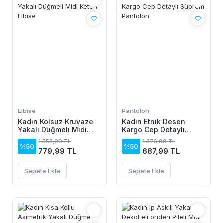
Elbise
Pantolon
Kadın Kolsuz Kruvaze
Kadın Etnik Desen
Yakalı Düğmeli Midi
Kargo Cep Detaylı
Keten Elbise
Süprem Pantolon
1.558,99 TL
1.376,99 TL
%50
%50
779,99 TL
687,99 TL
Sepete Ekle
Sepete Ekle