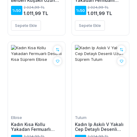
Belden Kuşaklı Uzun
Yakadan Fermuarlı
Aerobin Tulum
Desenli Kısa Süprem
2.024,99 TL
2.024,99 TL
Elbise
%50
%50
1.011,99 TL
1.011,99 TL
Sepete Ekle
Sepete Ekle
Elbise
Tulum
Kadın Kısa Kollu
Kadın Ip Askılı V Yakalı
Yakadan Fermuarlı
Cep Detaylı Desenli
Desenli Kısa Süprem
Uzun Süprem Tulum
2.024,99 TL
2.024,99 TL