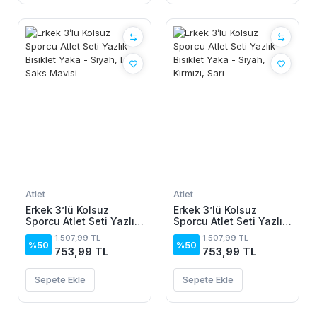
Atlet
Atlet
Erkek 3’lü Kolsuz
Erkek 3’lü Kolsuz
Sporcu Atlet Seti Yazlık
Sporcu Atlet Seti Yazlık
Bisiklet Yaka - Siyah,
Bisiklet Yaka - Siyah,
1.507,99 TL
1.507,99 TL
Lila, Saks Mavisi
Kırmızı, Sarı
%50
%50
753,99 TL
753,99 TL
Sepete Ekle
Sepete Ekle