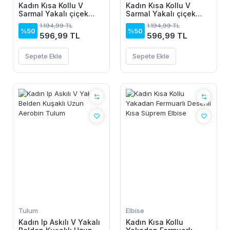
Kadın Kısa Kollu V
Kadın Kısa Kollu V
Sarmal Yakalı çiçek
Sarmal Yakalı çiçek
Desenli Süprem Bluz
Desenli Süprem Bluz
1.194,99 TL
1.194,99 TL
%50
%50
596,99 TL
596,99 TL
Sepete Ekle
Sepete Ekle
Tulum
Elbise
Kadın Ip Askılı V Yakalı
Kadın Kısa Kollu