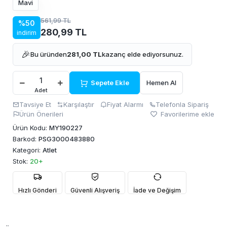
Mavi
561,99 TL
%50
280,99 TL
indirim
🎉
Bu üründen
281,00 TL
kazanç elde ediyorsunuz.
Sepete Ekle
Hemen Al
Adet
Tavsiye Et
Karşılaştır
Fiyat Alarmı
Telefonla Sipariş
Ürün Önerileri
Favorilerime ekle
Ürün Kodu:
MY190227
Barkod:
PSG3000483880
Kategori:
Atlet
Stok:
20+
Hızlı Gönderi
Güvenli Alışveriş
İade ve Değişim