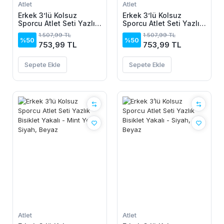
Atlet
Atlet
Erkek 3’lü Kolsuz
Erkek 3’lü Kolsuz
Sporcu Atlet Seti Yazlık
Sporcu Atlet Seti Yazlık
Bisiklet Yakalı - Siyah,
Bisiklet Yakalı - Siyah,
1.507,99 TL
1.507,99 TL
Lacivert, Beyaz
Bej, Beyaz
%50
%50
753,99 TL
753,99 TL
Sepete Ekle
Sepete Ekle
Atlet
Atlet