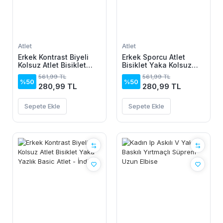
Atlet
Atlet
Erkek Kontrast Biyeli
Erkek Sporcu Atlet
Kolsuz Atlet Bisiklet
Bisiklet Yaka Kolsuz
Yaka Yazlık Basic Atlet
Yazlık Atlet - Su Yeşili
561,99 TL
561,99 TL
- Haki
%50
%50
280,99 TL
280,99 TL
Sepete Ekle
Sepete Ekle