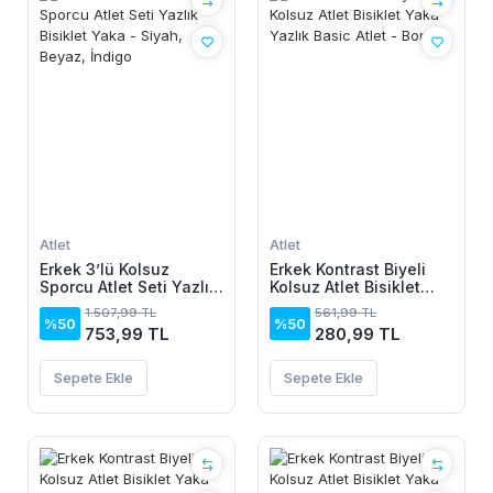
Atlet
Atlet
Erkek 3’lü Kolsuz
Erkek Kontrast Biyeli
Sporcu Atlet Seti Yazlık
Kolsuz Atlet Bisiklet
Bisiklet Yaka - Siyah,
Yaka Yazlık Basic Atlet
1.507,99 TL
561,99 TL
Beyaz, İndigo
- Bordo
%50
%50
753,99 TL
280,99 TL
Sepete Ekle
Sepete Ekle