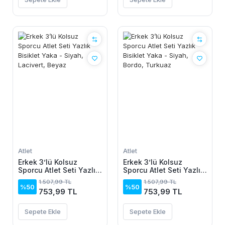
Atlet
Atlet
Erkek 3’lü Kolsuz
Erkek 3’lü Kolsuz
Sporcu Atlet Seti Yazlık
Sporcu Atlet Seti Yazlık
Bisiklet Yaka - Siyah,
Bisiklet Yaka - Siyah,
1.507,99 TL
1.507,99 TL
Lacivert, Beyaz
Bordo, Turkuaz
%50
%50
753,99 TL
753,99 TL
Sepete Ekle
Sepete Ekle