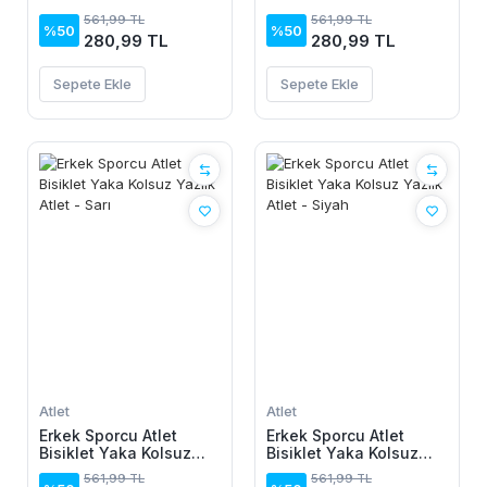
Yazlık Atlet -
Yazlık Atlet - Lacivert
561,99 TL
561,99 TL
Kahverengi
%50
%50
280,99 TL
280,99 TL
Sepete Ekle
Sepete Ekle
Atlet
Atlet
Erkek Sporcu Atlet
Erkek Sporcu Atlet
Bisiklet Yaka Kolsuz
Bisiklet Yaka Kolsuz
Yazlık Atlet - Sarı
Yazlık Atlet - Siyah
561,99 TL
561,99 TL