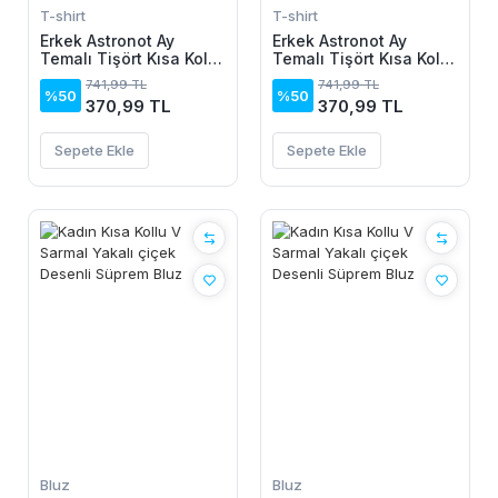
T-shirt
T-shirt
Erkek Astronot Ay
Erkek Astronot Ay
Temalı Tişört Kısa Kol
Temalı Tişört Kısa Kol
Yazlık Bisiklet Yaka T-
Yazlık Bisiklet Yaka T-
741,99 TL
741,99 TL
Shirt - Beyaz
Shirt - Siyah
%50
%50
370,99 TL
370,99 TL
Sepete Ekle
Sepete Ekle
Bluz
Bluz