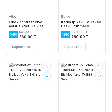
Atlet
Elbise
Erkek Kontrast Biyeli
Kadın Ip Askılı V Yakalı
Kolsuz Atlet Bisiklet
Baskılı Yırtmaçlı
Yaka Yazlık Basic Atlet
Süprem Uzun Elbise
561,99 TL
1.578,99 TL
- İndigo
%50
%50
280,99 TL
789,99 TL
Sepete Ekle
Sepete Ekle