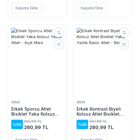
Sepete Ekle
Sepete Ekle
Atlet
Atlet
Erkek Sporcu Atlet
Erkek Kontrast Biyeli
Bisiklet Yaka Kolsuz
Kolsuz Atlet Bisiklet
Yazlık Atlet - Açık Mavi
Yaka Yazlık Basic Atlet
561,99 TL
561,99 TL
- Beyaz
%50
%50
280,99 TL
280,99 TL
Sepete Ekle
Sepete Ekle