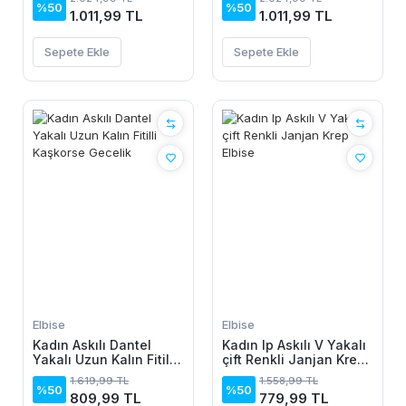
Elbise
%50
%50
1.011,99 TL
1.011,99 TL
Sepete Ekle
Sepete Ekle
Elbise
Elbise
Kadın Askılı Dantel
Kadın Ip Askılı V Yakalı
Yakalı Uzun Kalın Fitilli
çift Renkli Janjan Krep
Kaşkorse Gecelik
Elbise
1.619,99 TL
1.558,99 TL
%50
%50
809,99 TL
779,99 TL