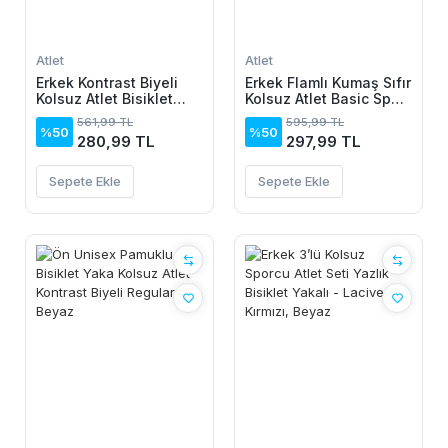
Atlet
Atlet
Erkek Kontrast Biyeli
Erkek Flamlı Kumaş Sıfır
Kolsuz Atlet Bisiklet
Kolsuz Atlet Basic Spor
Yaka Yazlık Basic Atlet
Üst, Günlük Ve Fitness
561,99 TL
595,99 TL
- Turkuaz
Kullanımına Uygun -
%50
%50
280,99 TL
297,99 TL
Siyah
Sepete Ekle
Sepete Ekle