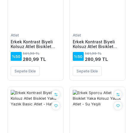
Atlet
Atlet
Erkek Kontrast Biyeli
Erkek Kontrast Biyeli
Kolsuz Atlet Bisiklet
Kolsuz Atlet Bisiklet
Yaka Yazlık Basic Atlet
Yaka Yazlık Basic Atlet
561,99 TL
561,99 TL
- Siyah
- Kahverengi
%50
%50
280,99 TL
280,99 TL
Sepete Ekle
Sepete Ekle