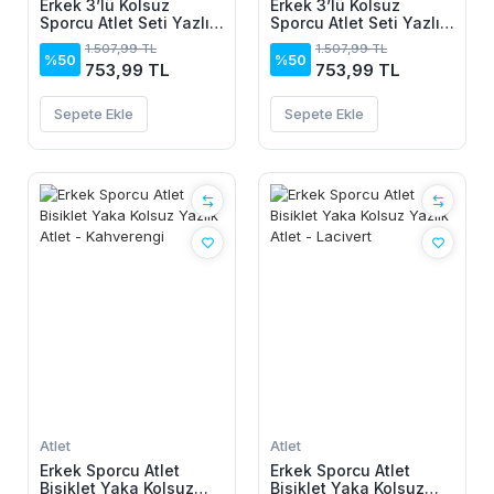
Erkek 3’lü Kolsuz
Erkek 3’lü Kolsuz
Sporcu Atlet Seti Yazlık
Sporcu Atlet Seti Yazlık
Bisiklet Yakalı - Mint
Bisiklet Yakalı - Siyah,
1.507,99 TL
1.507,99 TL
Yeşili, Siyah, Beyaz
Bej, Beyaz
%50
%50
753,99 TL
753,99 TL
Sepete Ekle
Sepete Ekle
Atlet
Atlet
Erkek Sporcu Atlet
Erkek Sporcu Atlet
Bisiklet Yaka Kolsuz
Bisiklet Yaka Kolsuz