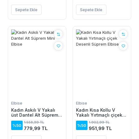
Sepete Ekle
Sepete Ekle
Elbise
Elbise
Kadın Askılı V Yakalı
Kadın Kısa Kollu V
üst Dantel Alt Süprem
Yakalı Yırtmaçlı çiçek
Mini Elbise
Desenli Süprem Elbise
1.558,99 TL
1.902,99 TL
%50
%50
779,99 TL
951,99 TL