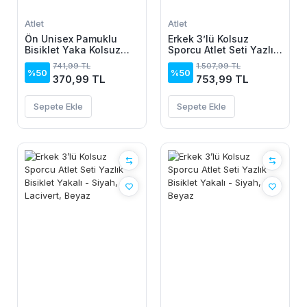
Atlet
Atlet
Ön Unisex Pamuklu
Erkek 3’lü Kolsuz
Bisiklet Yaka Kolsuz
Sporcu Atlet Seti Yazlık
Atlet Kontrast Biyeli
Bisiklet Yakalı -
741,99 TL
1.507,99 TL
Regular Fit - Beyaz
Lacivert, Kırmızı, Beyaz
%50
%50
370,99 TL
753,99 TL
Sepete Ekle
Sepete Ekle