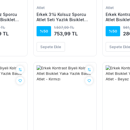
Atlet
Atlet
uz Sporcu
Erkek 3’lü Kolsuz Sporcu
Erkek Kontra
 Bisiklet
Atlet Seti Yazlık Bisiklet
Atlet Bisikl
ki, Açık
Yaka - Siyah, Beyaz, İndigo
Basic Atlet 
 TL
1.507,99 TL
561
%50
%50
9 TL
753,99 TL
28
Sepete Ekle
Sepete Ekl