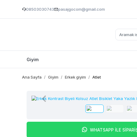
08503030743
pasajgocom@gmail.com
Giyim
Ana Sayfa
Giyim
Erkek giyim
Atlet
WHATSAPP İLE SİPARİ