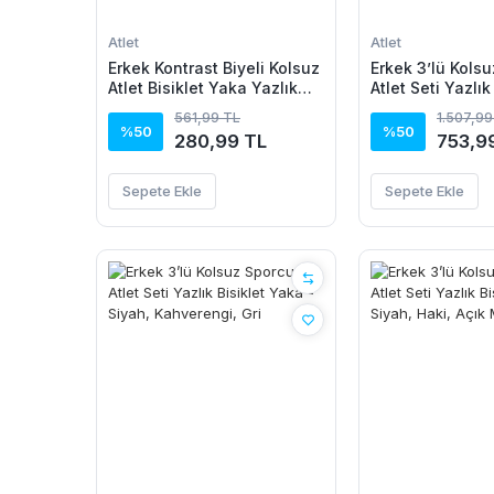
Atlet
Atlet
Erkek Kontrast Biyeli Kolsuz
Erkek 3’lü Kols
Atlet Bisiklet Yaka Yazlık
Atlet Seti Yazlık
Basic Atlet - Beyaz
Yaka - Siyah, La
561,99 TL
1.507,99
Beyaz
%50
%50
280,99 TL
753,9
Sepete Ekle
Sepete Ekle