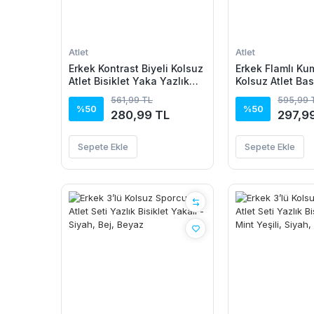
Atlet
Atlet
Erkek Kontrast Biyeli Kolsuz
Erkek Flamlı Kum
Atlet Bisiklet Yaka Yazlık
Kolsuz Atlet Bas
Basic Atlet - Turkuaz
Günlük Ve Fitn
561,99 TL
595,99 
Kullanımına Uyg
%50
%50
280,99 TL
297,9
Sepete Ekle
Sepete Ekle