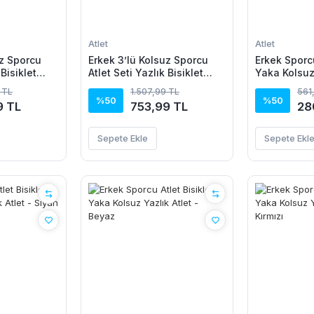
Atlet
Atlet
uz Sporcu
Erkek 3’lü Kolsuz Sporcu
Erkek Sporcu
 Bisiklet
Atlet Seti Yazlık Bisiklet
Yaka Kolsuz 
ili, Siyah,
Yakalı - Siyah, Bej, Beyaz
Kahverengi
 TL
1.507,99 TL
561
%50
%50
9 TL
753,99 TL
28
Sepete Ekle
Sepete Ekl