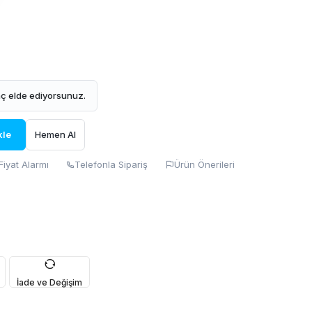
ç elde ediyorsunuz.
kle
Hemen Al
Fiyat Alarmı
Telefonla Sipariş
Ürün Önerileri
İade ve Değişim