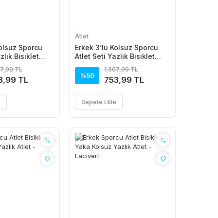
Atlet
Kolsuz Sporcu
Erkek 3’lü Kolsuz Sporcu
zlık Bisiklet
Atlet Seti Yazlık Bisiklet
vert, Kırmızı,
Yakalı - Siyah, Lacivert,
07,99 TL
1.507,99 TL
Beyaz
%50
3,99 TL
753,99 TL
e
Sepete Ekle