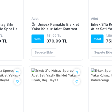
Atlet
Atlet
aş Sıfır
Ön Unisex Pamuklu Bisiklet
Erkek 3’lü 
ic Spor Üst,
Yaka Kolsuz Atlet Kontrast
Atlet Seti Ya
ess
Biyeli Regular Fit - Beyaz
Yakalı - Laci
TL
741,99 TL
1.5
un - Siyah
Beyaz
%50
%50
9 TL
370,99 TL
75
Sepete Ekle
Sepete Ekl