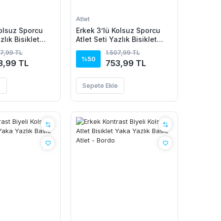
Atlet
Kolsuz Sporcu
Erkek 3’lü Kolsuz Sporcu
zlık Bisiklet
Atlet Seti Yazlık Bisiklet
, Lila, Saks
Yaka - Siyah, Kırmızı, Sarı
07,99 TL
1.507,99 TL
%50
3,99 TL
753,99 TL
e
Sepete Ekle