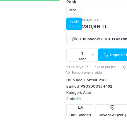
Renk
Mor
561,99 TL
%50
280,99 TL
indirim
🎉
Bu üründen
281,00 TL
kazan
Sepete E
Adet
Tavsiye Et
Karşılaştır
Favorilerime ekle
Ürün Kodu:
MY190230
Barkod:
PSG3000364462
Kategori:
Atlet
Stok:
20+
Hızlı Gönderi
Güvenli Alışveriş