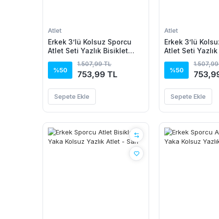
Atlet
Atlet
Erkek 3’lü Kolsuz Sporcu
Erkek 3’lü Kols
Atlet Seti Yazlık Bisiklet
Atlet Seti Yazlık
Yakalı - Siyah, Bej, Beyaz
Yakalı - Mint Yeş
1.507,99 TL
1.507,99
Beyaz
%50
%50
753,99 TL
753,9
Sepete Ekle
Sepete Ekle