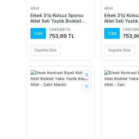
Atlet
Atlet
Erkek 3’lü Kolsuz Sporcu
Erkek 3’lü Kols
Atlet Seti Yazlık Bisiklet
Atlet Seti Yazlık
Yaka - Siyah, Kahverengi,
Yaka - Siyah, Ha
1.507,99 TL
1.507,99
Gri
Mavi
%50
%50
753,99 TL
753,9
Sepete Ekle
Sepete Ekle