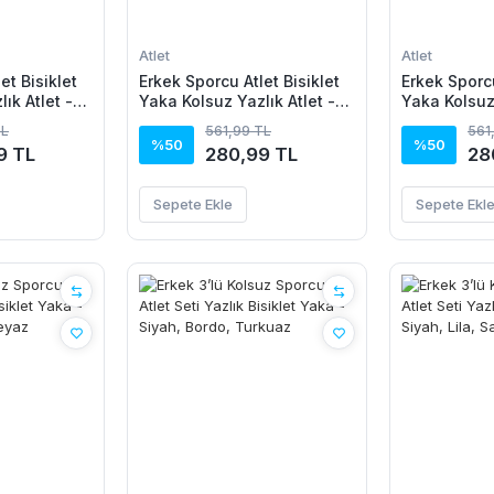
Atlet
Atlet
et Bisiklet
Erkek Sporcu Atlet Bisiklet
Erkek Sporcu
ık Atlet -
Yaka Kolsuz Yazlık Atlet -
Yaka Kolsuz 
Beyaz
Kırmızı
TL
561,99 TL
561
%50
%50
9 TL
280,99 TL
28
Sepete Ekle
Sepete Ekl