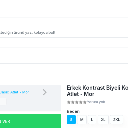
Erkek Kontrast Biyeli Ko
Atlet - Mor
Yorum yok
Beden
S
M
L
XL
2XL
Ş VER