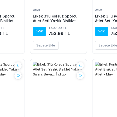
Atlet
Atlet
uz Sporcu
Erkek 3’lü Kolsuz Sporcu
Erkek 3’lü 
 Bisiklet
Atlet Seti Yazlık Bisiklet
Atlet Seti Ya
civert,
Yaka - Siyah, Bordo,
Yaka - Siyah
 TL
1.507,99 TL
1.5
Turkuaz
Mavisi
%50
%50
9 TL
753,99 TL
75
Sepete Ekle
Sepete Ekl