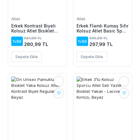
Atlet
Atlet
Erkek Kontrast Biyeli
Erkek Flamlı Kumaş Sıfır
Kolsuz Atlet Bisiklet
Kolsuz Atlet Basic Spor
Yaka Yazlık Basic Atlet
Üst, Günlük Ve Fitness
561,99 TL
595,99 TL
- Turkuaz
Kullanımına Uygun -
%50
%50
280,99 TL
297,99 TL
Siyah
Sepete Ekle
Sepete Ekle