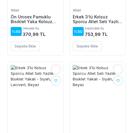
Atlet
Atlet
Ön Unisex Pamuklu
Erkek 3’lü Kolsuz
Bisiklet Yaka Kolsuz
Sporcu Atlet Seti Yazlık
Atlet Kontrast Biyeli
Bisiklet Yakalı -
741,99 TL
1.507,99 TL
Regular Fit - Beyaz
Lacivert, Kırmızı, Beyaz
%50
%50
370,99 TL
753,99 TL
Sepete Ekle
Sepete Ekle