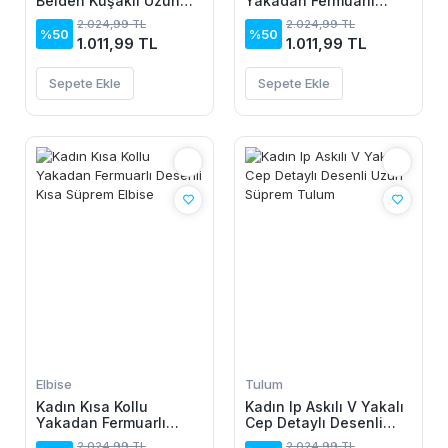
Belden Kuşaklı Uzun
Yakadan Fermuarlı
Aerobin Tulum
Desenli Kısa Süprem
2.024,99 TL
2.024,99 TL
Elbise
%50
%50
1.011,99 TL
1.011,99 TL
Sepete Ekle
Sepete Ekle
Elbise
Tulum
Kadın Kısa Kollu
Kadın Ip Askılı V Yakalı
Yakadan Fermuarlı
Cep Detaylı Desenli
Desenli Kısa Süprem
Uzun Süprem Tulum
2.024,99 TL
2.024,99 TL