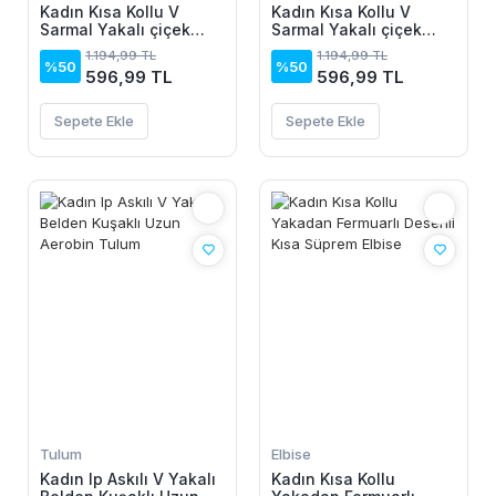
Kadın Kısa Kollu V
Kadın Kısa Kollu V
Sarmal Yakalı çiçek
Sarmal Yakalı çiçek
Desenli Süprem Bluz
Desenli Süprem Bluz
1.194,99 TL
1.194,99 TL
%50
%50
596,99 TL
596,99 TL
Sepete Ekle
Sepete Ekle
Tulum
Elbise
Kadın Ip Askılı V Yakalı
Kadın Kısa Kollu