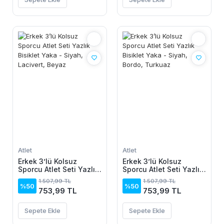
Atlet
Atlet
Erkek 3’lü Kolsuz
Erkek 3’lü Kolsuz
Sporcu Atlet Seti Yazlık
Sporcu Atlet Seti Yazlık
Bisiklet Yaka - Siyah,
Bisiklet Yaka - Siyah,
1.507,99 TL
1.507,99 TL
Lacivert, Beyaz
Bordo, Turkuaz
%50
%50
753,99 TL
753,99 TL
Sepete Ekle
Sepete Ekle