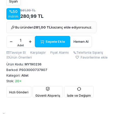
Siyah
561,99 TL
%50
280,99 TL
indirim
🎉
Bu üründen
281,00 TL
kazanç elde ediyorsunuz.
Sepete Ekle
Hemen Al
Adet
Tavsiye Et
Karşılaştır
Fiyat Alarmı
Telefonla Sipariş
Ürün Önerileri
Favorilerime ekle
Ürün Kodu:
MY190236
Barkod:
PSG3000737907
Kategori:
Atlet
Stok:
20+
Hızlı Gönderi
Güvenli Alışveriş
İade ve Değişim