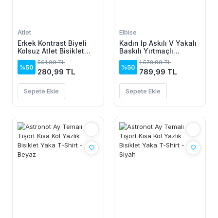
Atlet
Elbise
Erkek Kontrast Biyeli
Kadın Ip Askılı V Yakalı
Kolsuz Atlet Bisiklet
Baskılı Yırtmaçlı
Yaka Yazlık Basic Atlet
Süprem Uzun Elbise
561,99 TL
1.578,99 TL
- İndigo
%50
%50
280,99 TL
789,99 TL
Sepete Ekle
Sepete Ekle