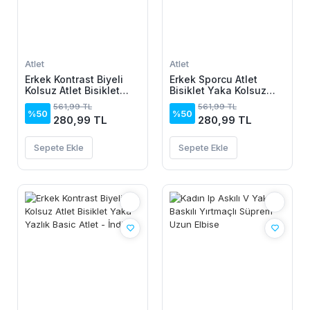
Atlet
Atlet
Erkek Kontrast Biyeli
Erkek Sporcu Atlet
Kolsuz Atlet Bisiklet
Bisiklet Yaka Kolsuz
Yaka Yazlık Basic Atlet
Yazlık Atlet - Su Yeşili
561,99 TL
561,99 TL
- Haki
%50
%50
280,99 TL
280,99 TL
Sepete Ekle
Sepete Ekle