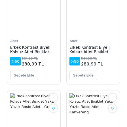
Atlet
Atlet
Erkek Kontrast Biyeli
Erkek Kontrast Biyeli
Kolsuz Atlet Bisiklet
Kolsuz Atlet Bisiklet
Yaka Yazlık Basic Atlet
Yaka Yazlık Basic Atlet
561,99 TL
561,99 TL
- Kırmızı
- Beyaz
%50
%50
280,99 TL
280,99 TL
Sepete Ekle
Sepete Ekle