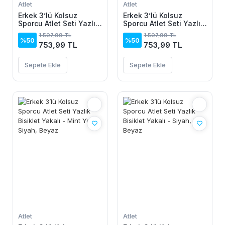
Atlet
Atlet
Erkek 3’lü Kolsuz
Erkek 3’lü Kolsuz
Sporcu Atlet Seti Yazlık
Sporcu Atlet Seti Yazlık
Bisiklet Yakalı - Siyah,
Bisiklet Yakalı - Siyah,
1.507,99 TL
1.507,99 TL
Lacivert, Beyaz
Bej, Beyaz
%50
%50
753,99 TL
753,99 TL
Sepete Ekle
Sepete Ekle
Atlet
Atlet