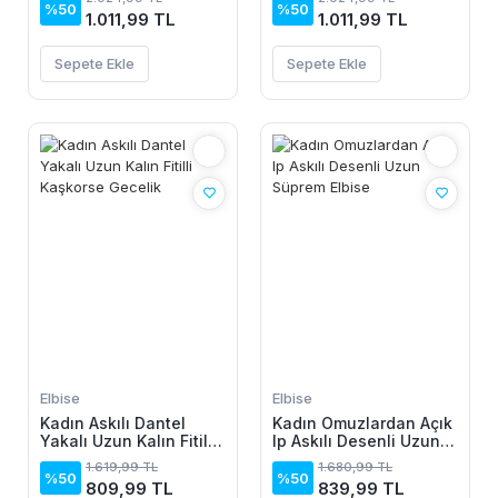
Elbise
%50
%50
1.011,99 TL
1.011,99 TL
Sepete Ekle
Sepete Ekle
Elbise
Elbise
Kadın Askılı Dantel
Kadın Omuzlardan Açık
Yakalı Uzun Kalın Fitilli
Ip Askılı Desenli Uzun
Kaşkorse Gecelik
Süprem Elbise
1.619,99 TL
1.680,99 TL
%50
%50
809,99 TL
839,99 TL