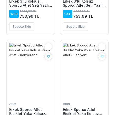
Erkek 3’lü Kolsuz
Erkek 3’lü Kolsuz
Sporcu Atlet Seti Yazlık
Sporcu Atlet Seti Yazlık
Bisiklet Yakalı - Mint
Bisiklet Yakalı - Siyah,
1.507,99 TL
1.507,99 TL
Yeşili, Siyah, Beyaz
Bej, Beyaz
%50
%50
753,99 TL
753,99 TL
Sepete Ekle
Sepete Ekle
Atlet
Atlet
Erkek Sporcu Atlet
Erkek Sporcu Atlet
Bisiklet Yaka Kolsuz
Bisiklet Yaka Kolsuz