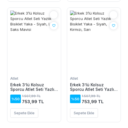
Atlet
Atlet
Erkek 3’lü Kolsuz
Erkek 3’lü Kolsuz
Sporcu Atlet Seti Yazlık
Sporcu Atlet Seti Yazlık
Bisiklet Yaka - Siyah,
Bisiklet Yaka - Siyah,
1.507,99 TL
1.507,99 TL
Lila, Saks Mavisi
Kırmızı, Sarı
%50
%50
753,99 TL
753,99 TL
Sepete Ekle
Sepete Ekle