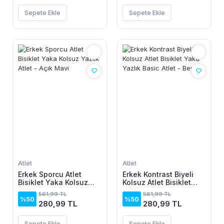
Sepete Ekle
Sepete Ekle
Atlet
Atlet
Erkek Sporcu Atlet
Erkek Kontrast Biyeli
Bisiklet Yaka Kolsuz
Kolsuz Atlet Bisiklet
Yazlık Atlet - Açık Mavi
Yaka Yazlık Basic Atlet
561,99 TL
561,99 TL
- Beyaz
%50
%50
280,99 TL
280,99 TL
Sepete Ekle
Sepete Ekle