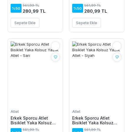
Yazlık Atlet -
Yazlık Atlet - Lacivert
561,99 TL
561,99 TL
Kahverengi
%50
%50
280,99 TL
280,99 TL
Sepete Ekle
Sepete Ekle
Atlet
Atlet
Erkek Sporcu Atlet
Erkek Sporcu Atlet
Bisiklet Yaka Kolsuz
Bisiklet Yaka Kolsuz
Yazlık Atlet - Sarı
Yazlık Atlet - Siyah
561,99 TL
561,99 TL