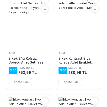
Atlet
Atlet
Erkek 3’lü Kolsuz
Erkek Kontrast Biyeli
Sporcu Atlet Seti Yazlık
Kolsuz Atlet Bisiklet
Bisiklet Yaka - Siyah,
Yaka Yazlık Basic Atlet
1.507,99 TL
561,99 TL
Beyaz, İndigo
- Mavi
%50
%50
753,99 TL
280,99 TL
Sepete Ekle
Sepete Ekle