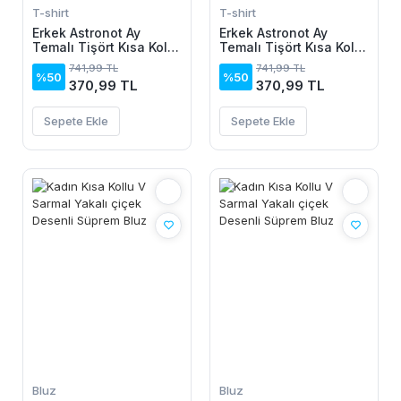
T-shirt
T-shirt
Erkek Astronot Ay
Erkek Astronot Ay
Temalı Tişört Kısa Kol
Temalı Tişört Kısa Kol
Yazlık Bisiklet Yaka T-
Yazlık Bisiklet Yaka T-
741,99 TL
741,99 TL
Shirt - Beyaz
Shirt - Siyah
%50
%50
370,99 TL
370,99 TL
Sepete Ekle
Sepete Ekle
Bluz
Bluz