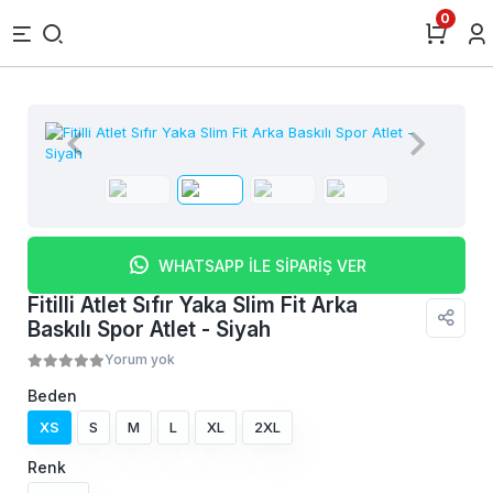
0
WHATSAPP İLE SİPARİŞ VER
Fitilli Atlet Sıfır Yaka Slim Fit Arka
Baskılı Spor Atlet - Siyah
Yorum yok
Beden
XS
S
M
L
XL
2XL
Renk