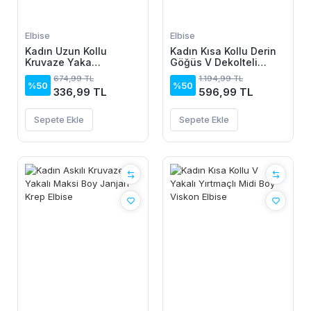
Elbise
Elbise
Kadın Uzun Kollu
Kadın Kısa Kollu Derin
Kruvaze Yaka
Göğüs V Dekolteli
Yanlardan Büzgülü
önden Düğmeli Leopar
674,99 TL
1.194,99 TL
Kadife Elbise
Desenli Kısa Süprem
%50
%50
336,99 TL
596,99 TL
Elbise
Sepete Ekle
Sepete Ekle