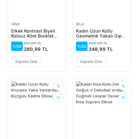
Atlet
Bluz
Erkek Kontrast Biyeli
Kadın Uzun Kollu
Kolsuz Atlet Bisiklet
Geometrik Yakalı Gipe
Yaka Yazlık Basic Atlet
Detaylı Krep Bluz
561,99 TL
696,99 TL
- Turkuaz
%50
%50
280,99 TL
348,99 TL
Sepete Ekle
Sepete Ekle