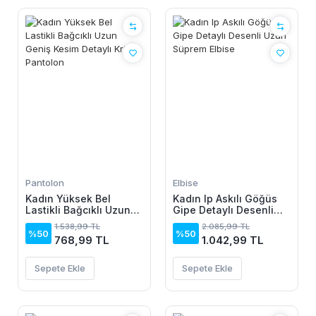
Pantolon
Elbise
Kadın Yüksek Bel
Kadın Ip Askılı Göğüs
Lastikli Bağcıklı Uzun
Gipe Detaylı Desenli
Geniş Kesim Detaylı
Uzun Süprem Elbise
1.538,99 TL
2.085,99 TL
Krinkıl Pantolon
%50
%50
768,99 TL
1.042,99 TL
Sepete Ekle
Sepete Ekle