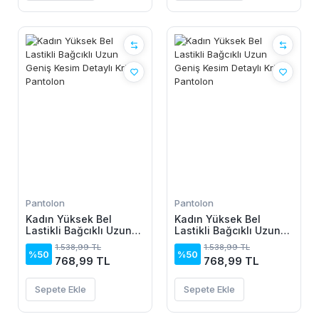
Pantolon
Pantolon
Kadın Yüksek Bel
Kadın Yüksek Bel
Lastikli Bağcıklı Uzun
Lastikli Bağcıklı Uzun
Geniş Kesim Detaylı
Geniş Kesim Detaylı
1.538,99 TL
1.538,99 TL
Krinkıl Pantolon
Krinkıl Pantolon
%50
%50
768,99 TL
768,99 TL
Sepete Ekle
Sepete Ekle