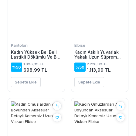
Pantolon
Elbise
Kadın Yüksek Bel Beli
Kadın Askılı Yuvarlak
Lastikli Dökümlü Ve Beli
Yakalı Uzun Süprem
şeritli Pera Pantolon
Elbise
1.396,99 TL
2.226,99 TL
%50
%50
698,99 TL
1.113,99 TL
Sepete Ekle
Sepete Ekle