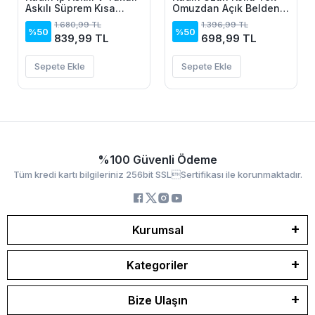
Askılı Süprem Kısa
Omuzdan Açık Belden
Elbise
Dantel Detaylı Janjan
1.680,99 TL
1.396,99 TL
Krep Bluz
%50
%50
839,99 TL
698,99 TL
Sepete Ekle
Sepete Ekle
%100 Güvenli Ödeme
Tüm kredi kartı bilgileriniz 256bit SSLSertifikası ile korunmaktadır.
Kurumsal
Kategoriler
Bize Ulaşın