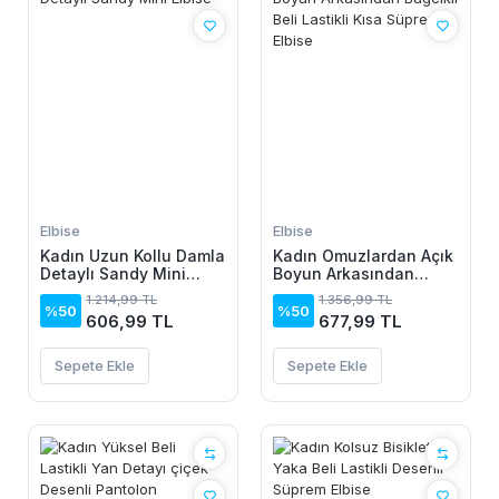
Elbise
Elbise
Kadın Uzun Kollu Damla
Kadın Omuzlardan Açık
Detaylı Sandy Mini
Boyun Arkasından
Elbise
Bağcıklı Beli Lastikli
1.214,99 TL
1.356,99 TL
Kısa Süprem Elbise
%50
%50
606,99 TL
677,99 TL
Sepete Ekle
Sepete Ekle