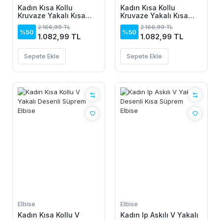
Kadın Kısa Kollu
Kadın Kısa Kollu
Kruvaze Yakalı Kısa
Kruvaze Yakalı Kısa
Krop Ottoman Bluz Ve
Krop Ottoman Bluz Ve
2.166,99 TL
2.166,99 TL
Midi Etek Ikili Takım
Midi Etek Ikili Takım
%50
%50
1.082,99 TL
1.082,99 TL
Sepete Ekle
Sepete Ekle
Elbise
Elbise
Kadın Kısa Kollu V
Kadın Ip Askılı V Yakalı