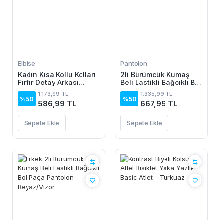
Elbise
Pantolon
Kadın Kısa Kollu Kolları
2li Bürümcük Kumaş
Fırfır Detay Arkası
Beli Lastikli Bağcıklı Bol
Bağlamalı Leopar
Paça Pantolon -
1.173,99 TL
1.335,99 TL
Desen Kolsuz Mini
Beyaz/Vizon
%50
%50
586,99 TL
667,99 TL
Mikro Elbise
Sepete Ekle
Sepete Ekle