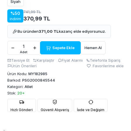
Siyah
741,99 TL
%50
370,99 TL
indirim
🎉
Bu üründen
371,00 TL
kazanç elde ediyorsunuz.
Sepete Ekle
Hemen Al
Adet
Tavsiye Et
Karşılaştır
Fiyat Alarmı
Telefonla Sipariş
Ürün Önerileri
Favorilerime ekle
Ürün Kodu:
MY182985
Barkod:
PSG2000845544
Kategori:
Atlet
Stok:
20+
Hızlı Gönderi
Güvenli Alışveriş
İade ve Değişim