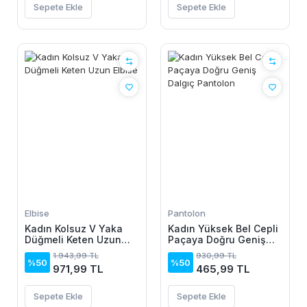
Sepete Ekle
Sepete Ekle
Elbise
Pantolon
Kadın Kolsuz V Yaka
Kadın Yüksek Bel Cepli
Düğmeli Keten Uzun
Paçaya Doğru Geniş
Elbise
Dalgıç Pantolon
1.943,99 TL
930,99 TL
%50
%50
971,99 TL
465,99 TL
Sepete Ekle
Sepete Ekle