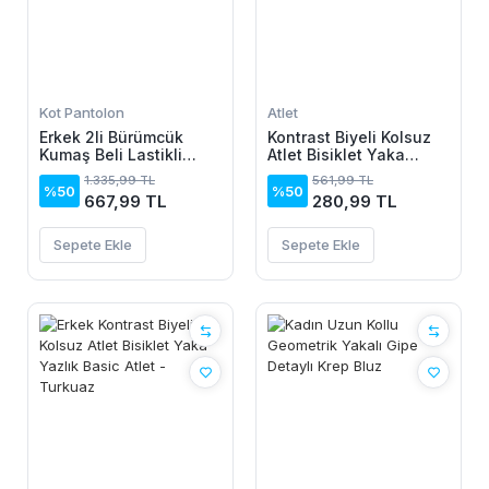
Kot Pantolon
Atlet
Erkek 2li Bürümcük
Kontrast Biyeli Kolsuz
Kumaş Beli Lastikli
Atlet Bisiklet Yaka
Bağcıklı Bol Paça
Yazlık Basic Atlet -
1.335,99 TL
561,99 TL
Pantolon - Beyaz/Vizon
Turkuaz
%50
%50
667,99 TL
280,99 TL
Sepete Ekle
Sepete Ekle