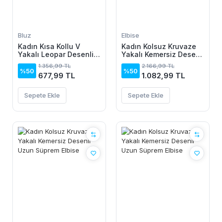
Bluz
Elbise
Kadın Kısa Kollu V
Kadın Kolsuz Kruvaze
Yakalı Leopar Desenli
Yakalı Kemersiz Desenli
Viskon Bluz
Uzun Süprem Elbise
1.356,99 TL
2.166,99 TL
%50
%50
677,99 TL
1.082,99 TL
Sepete Ekle
Sepete Ekle