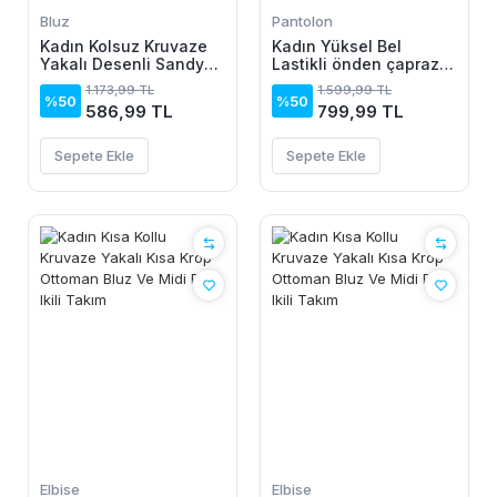
Bluz
Pantolon
Kadın Kolsuz Kruvaze
Kadın Yüksel Bel
Yakalı Desenli Sandy
Lastikli önden çapraz
Bluz
Detaylı Sandy Pantolon
1.173,99 TL
1.599,99 TL
%50
%50
586,99 TL
799,99 TL
Sepete Ekle
Sepete Ekle
Elbise
Elbise