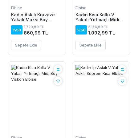
Elbise
Elbise
Kadın Askılı Kruvaze
Kadın Kısa Kollu V
Yakalı Maksi Boy
Yakalı Yırtmaçlı Midi
Janjan Krep Elbise
Boy Viskon Elbise
1.720,99 TL
2.186,99 TL
%50
%50
860,99 TL
1.092,99 TL
Sepete Ekle
Sepete Ekle
Elbise
Elbise