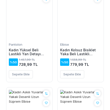
Pantolon
Elbise
Kadın Yüksel Beli
Kadın Kolsuz Bisiklet
Lastikli Yan Detayı
Yaka Beli Lastikli
çiçek Desenli Pantolon
Desenli Süprem Elbise
1.457,99 TL
1.558,99 TL
%50
%50
728,99 TL
779,99 TL
Sepete Ekle
Sepete Ekle