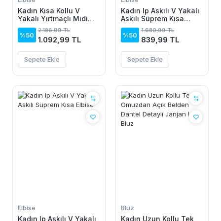
Kadın Kısa Kollu V
Kadın Ip Askılı V Yakalı
Yakalı Yırtmaçlı Midi
Askılı Süprem Kısa
Boy Viskon Elbise
Elbise
2.186,99 TL
1.680,99 TL
%50
%50
1.092,99 TL
839,99 TL
Sepete Ekle
Sepete Ekle
Elbise
Bluz
Kadın Ip Askılı V Yakalı
Kadın Uzun Kollu Tek