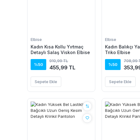
Elbise
Elbise
Kadın Kısa Kollu Yırtmaç
Kadın Balıkçı Y
Detaylı Salaş Viskon Elbise
Triko Elbise
910,99 TL
708,99 
%50
%50
455,99 TL
353,9
Sepete Ekle
Sepete Ekle