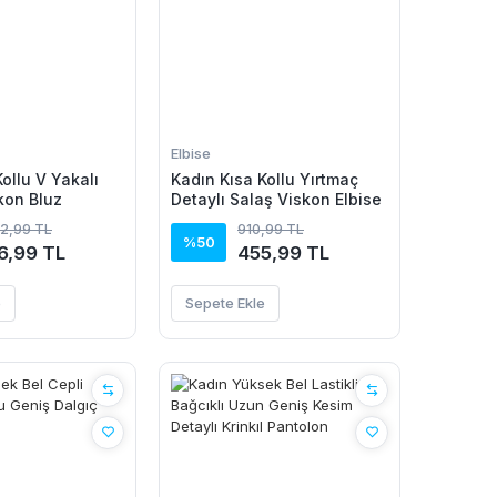
Elbise
ollu V Yakalı
Kadın Kısa Kollu Yırtmaç
kon Bluz
Detaylı Salaş Viskon Elbise
92,99 TL
910,99 TL
%50
6,99 TL
455,99 TL
e
Sepete Ekle