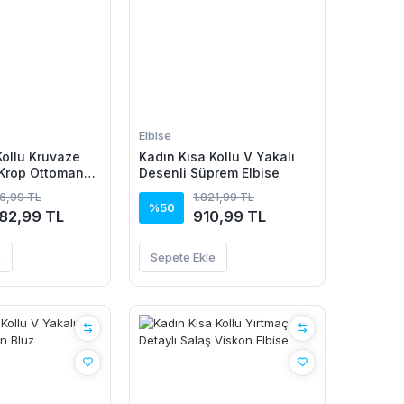
Elbise
Kollu Kruvaze
Kadın Kısa Kollu V Yakalı
 Krop Ottoman
Desenli Süprem Elbise
 Etek Ikili Takım
66,99 TL
1.821,99 TL
%50
082,99 TL
910,99 TL
e
Sepete Ekle