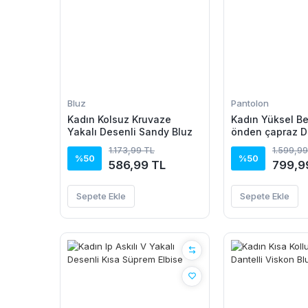
Bluz
Pantolon
Kadın Kolsuz Kruvaze
Kadın Yüksel Bel
Yakalı Desenli Sandy Bluz
önden çapraz D
Sandy Pantolon
1.173,99 TL
1.599,99
%50
%50
586,99 TL
799,9
Sepete Ekle
Sepete Ekle