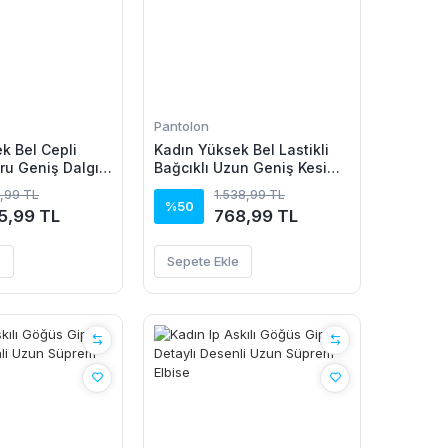
Pantolon
k Bel Cepli
Kadın Yüksek Bel Lastikli
ru Geniş Dalgıç
Bağcıklı Uzun Geniş Kesim
Detaylı Krinkıl Pantolon
,99 TL
1.538,99 TL
%50
5,99 TL
768,99 TL
e
Sepete Ekle