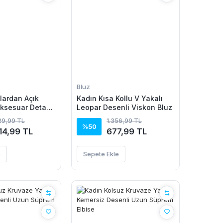
Bluz
lardan Açık
Kadın Kısa Kollu V Yakalı
ksesuar Detaylı
Leopar Desenli Viskon Bluz
zun Viskon
29,99 TL
1.356,99 TL
%50
214,99 TL
677,99 TL
e
Sepete Ekle