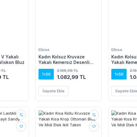
Elbise
Elbise
 V Yakalı
Kadın Kolsuz Kruvaze
Kadın Kolsu
Viskon Bluz
Yakalı Kemersiz Desenli
Yakalı Keme
Uzun Süprem Elbise
Uzun Süpre
 TL
2.166,99 TL
2.1
%50
%50
9 TL
1.082,99 TL
1.
Sepete Ekle
Sepete Ekl