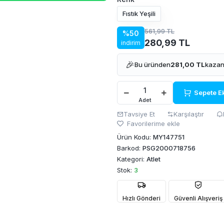
Fıstık Yeşili
561,99 TL
%50
280,99 TL
indirim
🎉
Bu üründen
281,00 TL
kazan
Sepete E
Adet
Tavsiye Et
Karşılaştır
Favorilerime ekle
Ürün Kodu:
MY147751
Barkod:
PSG2000718756
Kategori:
Atlet
Stok:
3
Hızlı Gönderi
Güvenli Alışveriş