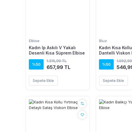
Elbise
Bluz
Kadın Ip Askılı V Yakalı
Kadın Kısa Kollu
Desenli Kısa Süprem Elbise
Dantelli Viskon 
1.315,99 TL
1.092,99
%50
%50
657,99 TL
546,9
Sepete Ekle
Sepete Ekle