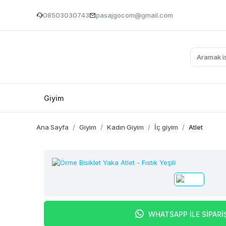
08503030743
pasajgocom@gmail.com
Giyim
Ana Sayfa
Giyim
Kadın Giyim
İç giyim
Atlet
WHATSAPP İLE SİPARİ