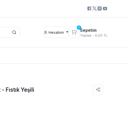
0
Sepetim
Hesabım
Toplam -
0,00 TL
- Fıstık Yeşili