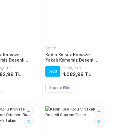
Elbise
z Kruvaze
Kadın Kolsuz Kruvaze
rsiz Desenli
Yakalı Kemersiz Desenli
m Elbise
Uzun Süprem Elbise
66,99 TL
2.166,99 TL
%50
082,99 TL
1.082,99 TL
e
Sepete Ekle