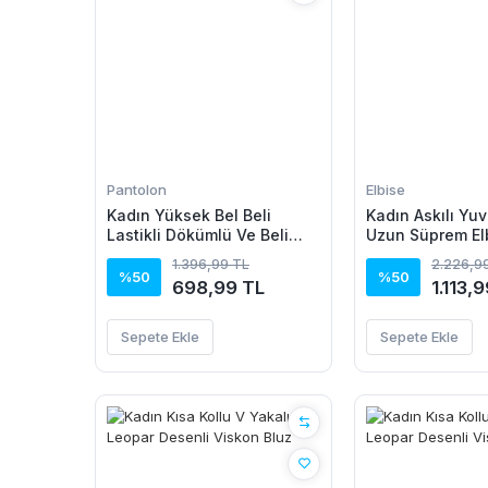
Pantolon
Elbise
Kadın Yüksek Bel Beli
Kadın Askılı Yuv
Lastikli Dökümlü Ve Beli
Uzun Süprem El
şeritli Pera Pantolon
1.396,99 TL
2.226,9
%50
%50
698,99 TL
1.113,
Sepete Ekle
Sepete Ekle