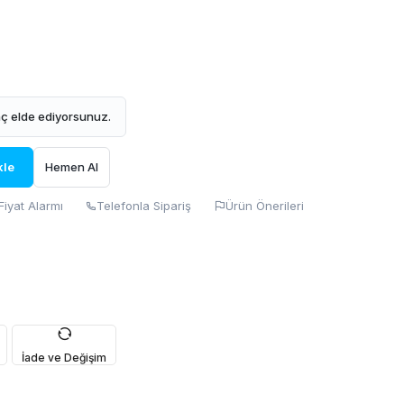
ç elde ediyorsunuz.
kle
Hemen Al
Fiyat Alarmı
Telefonla Sipariş
Ürün Önerileri
İade ve Değişim