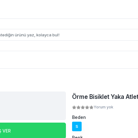
Örme Bisiklet Yaka Atlet 
Yorum yok
Beden
S
Ş VER
Renk