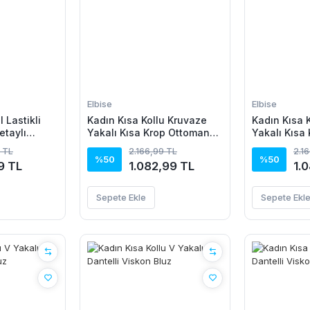
Elbise
Elbise
 Lastikli
Kadın Kısa Kollu Kruvaze
Kadın Kısa 
etaylı
Yakalı Kısa Krop Ottoman
Yakalı Kısa
Bluz Ve Midi Etek Ikili Takım
Bluz Ve Midi
 TL
2.166,99 TL
2.1
%50
%50
9 TL
1.082,99 TL
1.
Sepete Ekle
Sepete Ekl