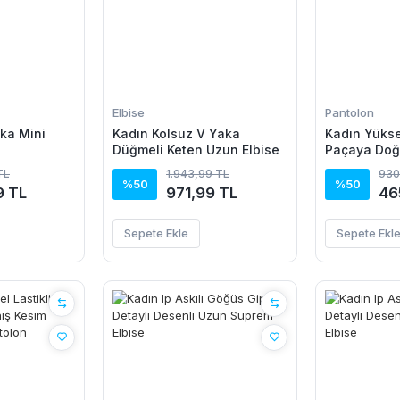
Elbise
Pantolon
aka Mini
Kadın Kolsuz V Yaka
Kadın Yükse
Düğmeli Keten Uzun Elbise
Paçaya Doğ
Pantolon
TL
1.943,99 TL
930
%50
%50
9 TL
971,99 TL
46
Sepete Ekle
Sepete Ekl