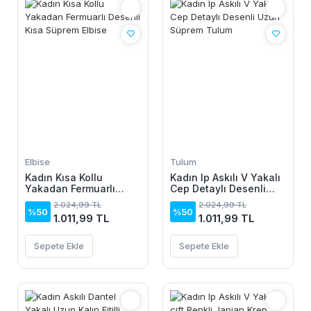
Elbise
Tulum
Kadın Kısa Kollu
Kadın Ip Askılı V Yakalı
Yakadan Fermuarlı
Cep Detaylı Desenli
Desenli Kısa Süprem
Uzun Süprem Tulum
2.024,99 TL
2.024,99 TL
Elbise
%50
%50
1.011,99 TL
1.011,99 TL
Sepete Ekle
Sepete Ekle