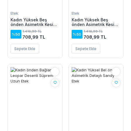
Etek
Etek
Kadın Yüksek Beş
Kadın Yüksek Beş
önden Asimetrik Kesim
önden Asimetrik Kesim
Detaylı Uzun Sandy
Detaylı Uzun Sandy
1.416,99 TL
1.416,99 TL
Etek
Etek
%50
%50
708,99 TL
708,99 TL
Sepete Ekle
Sepete Ekle