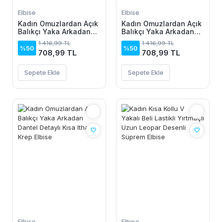
Elbise
Elbise
Kadın Omuzlardan Açık
Kadın Omuzlardan Açık
Balıkçı Yaka Arkadan
Balıkçı Yaka Arkadan
Dantel Detaylı Kısa
Dantel Detaylı Kısa
1.416,99 TL
1.416,99 TL
Ithal Krep Elbise
Ithal Krep Elbise
%50
%50
708,99 TL
708,99 TL
Sepete Ekle
Sepete Ekle
Elbise
Elbise