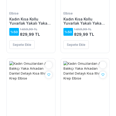
Elbise
Elbise
Kadın Kısa Kollu
Kadın Kısa Kollu
Yuvarlak Yakalı Yakası
Yuvarlak Yakalı Yakası
Renkli Kiloş Midi Viskon
Renkli Kiloş Midi Viskon
1.659,99 TL
1.659,99 TL
Elbise
Elbise
%50
%50
829,99 TL
829,99 TL
Sepete Ekle
Sepete Ekle