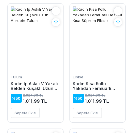
Tulum
Elbise
Kadın Ip Askılı V Yakalı
Kadın Kısa Kollu
Belden Kuşaklı Uzun
Yakadan Fermuarlı
Aerobin Tulum
Desenli Kısa Süprem
2.024,99 TL
2.024,99 TL
Elbise
%50
%50
1.011,99 TL
1.011,99 TL
Sepete Ekle
Sepete Ekle