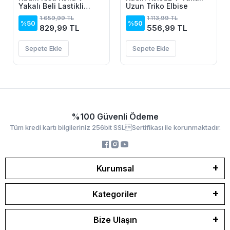
Yakalı Beli Lastikli
Uzun Triko Elbise
Yırtmaçlı Uzun Leopar
1.659,99 TL
1.113,99 TL
Desenli Süprem Elbise
%50
%50
829,99 TL
556,99 TL
Sepete Ekle
Sepete Ekle
%100 Güvenli Ödeme
Tüm kredi kartı bilgileriniz 256bit SSLSertifikası ile korunmaktadır.
Kurumsal
Kategoriler
Bize Ulaşın