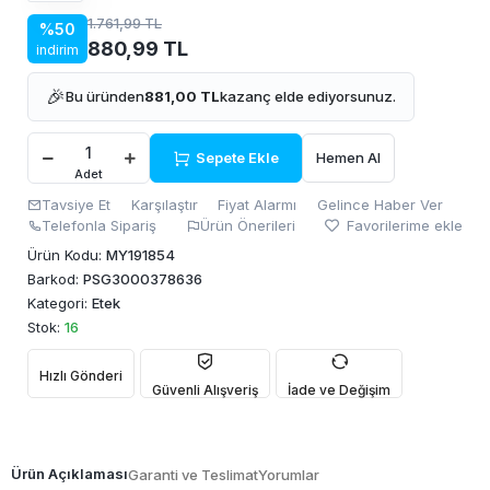
1.761,99 TL
%50
880,99 TL
indirim
🎉
Bu üründen
881,00 TL
kazanç elde ediyorsunuz.
Sepete Ekle
Hemen Al
Adet
Tavsiye Et
Karşılaştır
Fiyat Alarmı
Gelince Haber Ver
Telefonla Sipariş
Ürün Önerileri
Favorilerime ekle
Ürün Kodu:
MY191854
Barkod:
PSG3000378636
Kategori:
Etek
Stok:
16
Hızlı Gönderi
Güvenli Alışveriş
İade ve Değişim
Ürün Açıklaması
Garanti ve Teslimat
Yorumlar