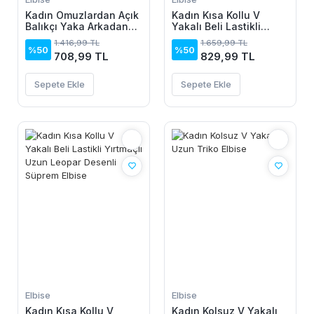
Kadın Omuzlardan Açık
Kadın Kısa Kollu V
Balıkçı Yaka Arkadan
Yakalı Beli Lastikli
Dantel Detaylı Kısa
Yırtmaçlı Uzun Leopar
1.416,99 TL
1.659,99 TL
Ithal Krep Elbise
Desenli Süprem Elbise
%50
%50
708,99 TL
829,99 TL
Sepete Ekle
Sepete Ekle
Elbise
Elbise
Kadın Kısa Kollu V
Kadın Kolsuz V Yakalı