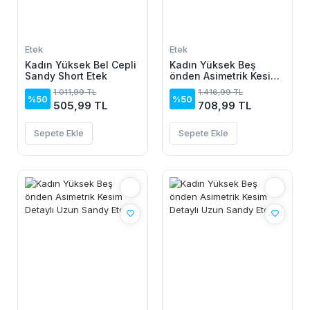
Etek
Etek
Kadın Yüksek Bel Cepli
Kadın Yüksek Beş
Sandy Short Etek
önden Asimetrik Kesim
Detaylı Uzun Sandy
1.011,99 TL
1.416,99 TL
Etek
%50
%50
505,99 TL
708,99 TL
Sepete Ekle
Sepete Ekle