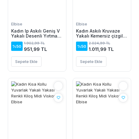
Elbise
Elbise
Kadın Ip Askılı Geniş V
Kadın Askılı Kruvaze
Yakalı Desenli Yırtmaçlı
Yakalı Kemersiz çizgili
Süprem Midi Elbise
Dalgıç Midi Elbise
1.902,99 TL
2.024,99 TL
%50
%50
951,99 TL
1.011,99 TL
Sepete Ekle
Sepete Ekle