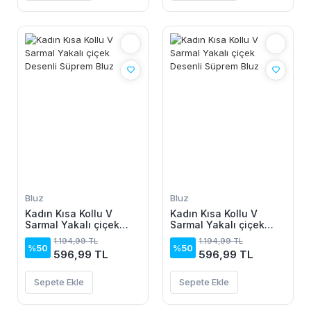
Bluz
Bluz
Kadın Kısa Kollu V
Kadın Kısa Kollu V
Sarmal Yakalı çiçek
Sarmal Yakalı çiçek
Desenli Süprem Bluz
Desenli Süprem Bluz
1.194,99 TL
1.194,99 TL
%50
%50
596,99 TL
596,99 TL
Sepete Ekle
Sepete Ekle