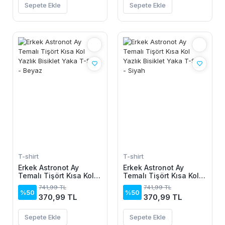
Sepete Ekle
Sepete Ekle
T-shirt
T-shirt
Erkek Astronot Ay
Erkek Astronot Ay
Temalı Tişört Kısa Kol
Temalı Tişört Kısa Kol
Yazlık Bisiklet Yaka T-
Yazlık Bisiklet Yaka T-
741,99 TL
741,99 TL
Shirt - Beyaz
Shirt - Siyah
%50
%50
370,99 TL
370,99 TL
Sepete Ekle
Sepete Ekle