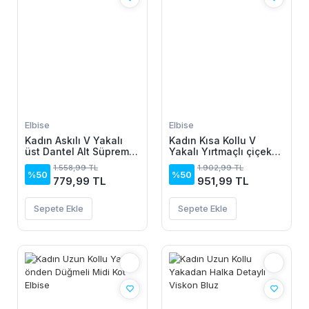
Elbise
Elbise
Kadın Askılı V Yakalı
Kadın Kısa Kollu V
üst Dantel Alt Süprem
Yakalı Yırtmaçlı çiçek
Mini Elbise
Desenli Süprem Elbise
1.558,99 TL
1.902,99 TL
%50
%50
779,99 TL
951,99 TL
Sepete Ekle
Sepete Ekle