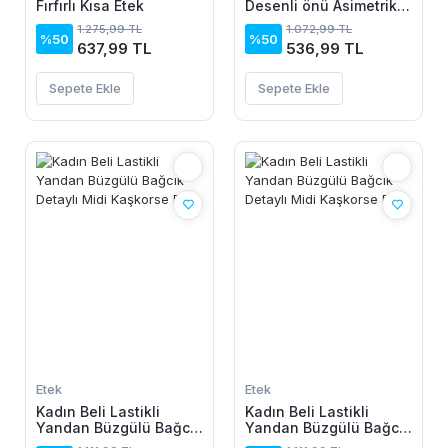
Fırfırlı Kısa Etek
Desenli önü Asimetrik
Detaylı Uzun Süprem
1.275,99 TL
1.072,99 TL
Etek
%50
%50
637,99 TL
536,99 TL
Sepete Ekle
Sepete Ekle
Etek
Etek
Kadın Beli Lastikli
Kadın Beli Lastikli
Yandan Büzgülü Bağcık
Yandan Büzgülü Bağcık
Detaylı Midi Kaşkorse
Detaylı Midi Kaşkorse