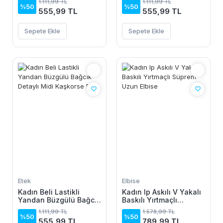
1.111,99 TL
1.111,99 TL
Etek
Etek
%50
%50
555,99 TL
555,99 TL
Sepete Ekle
Sepete Ekle
Etek
Elbise
Kadın Beli Lastikli
Kadın Ip Askılı V Yakalı
Yandan Büzgülü Bağcık
Baskılı Yırtmaçlı
Detaylı Midi Kaşkorse
Süprem Uzun Elbise
1.111,99 TL
1.578,99 TL
Etek
%50
%50
555,99 TL
789,99 TL