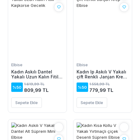
Elbise
Elbise
Kadın Askılı Dantel
Kadın Ip Askılı V Yakalı
Yakalı Uzun Kalın Fitilli
çift Renkli Janjan Krep
Kaşkorse Gecelik
Elbise
1.619,99 TL
1.558,99 TL
%50
%50
809,99 TL
779,99 TL
Sepete Ekle
Sepete Ekle