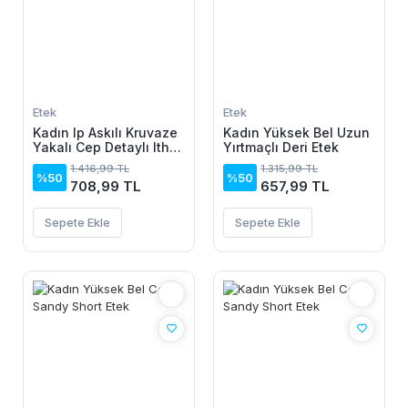
Etek
Etek
Kadın Ip Askılı Kruvaze
Kadın Yüksek Bel Uzun
Yakalı Cep Detaylı Ithal
Yırtmaçlı Deri Etek
Krep Short Etek Tulum
1.416,99 TL
1.315,99 TL
%50
%50
708,99 TL
657,99 TL
Sepete Ekle
Sepete Ekle