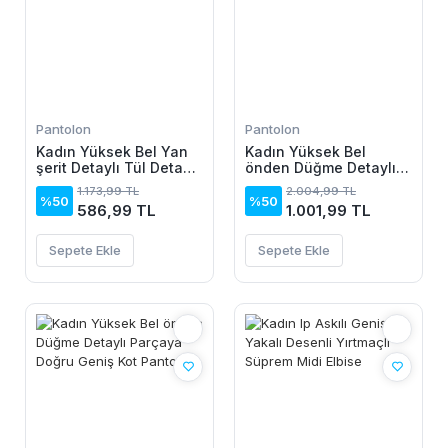
Pantolon
Pantolon
Kadın Yüksek Bel Yan
Kadın Yüksek Bel
şerit Detaylı Tül Detaylı
önden Düğme Detaylı
Dalgıç Pantolon
Parçaya Doğru Geniş
1.173,99 TL
2.004,99 TL
Kot Pantolon
%50
%50
586,99 TL
1.001,99 TL
Sepete Ekle
Sepete Ekle