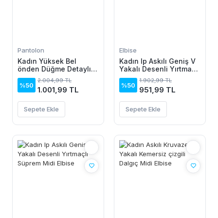
Pantolon
Elbise
Kadın Yüksek Bel
Kadın Ip Askılı Geniş V
önden Düğme Detaylı
Yakalı Desenli Yırtmaçlı
Parçaya Doğru Geniş
Süprem Midi Elbise
2.004,99 TL
1.902,99 TL
Kot Pantolon
%50
%50
1.001,99 TL
951,99 TL
Sepete Ekle
Sepete Ekle