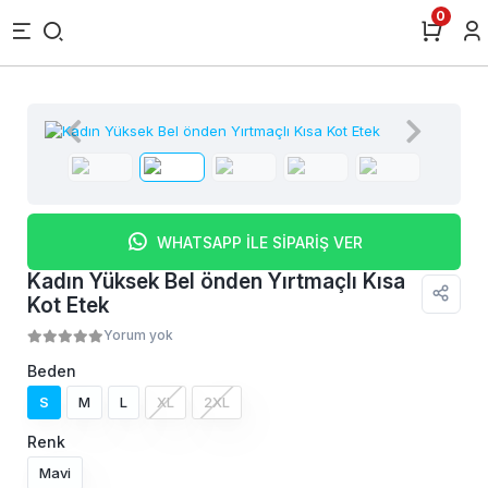
0
WHATSAPP İLE SİPARİŞ VER
Kadın Yüksek Bel önden Yırtmaçlı Kısa
Kot Etek
Yorum yok
Beden
S
M
L
XL
2XL
Renk
Mavi