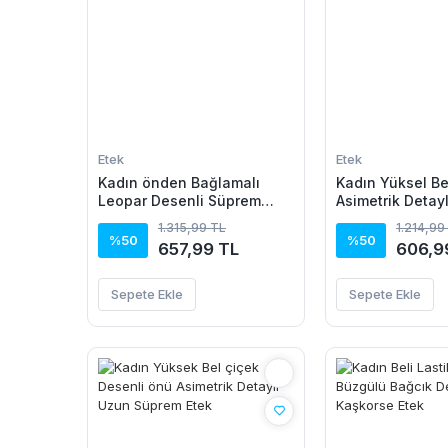
Etek
Etek
Kadın önden Bağlamalı
Kadın Yüksel B
Leopar Desenli Süprem
Asimetrik Detay
Uzun Etek
Etek
1.315,99 TL
1.214,99
%50
%50
657,99 TL
606,9
Sepete Ekle
Sepete Ekle