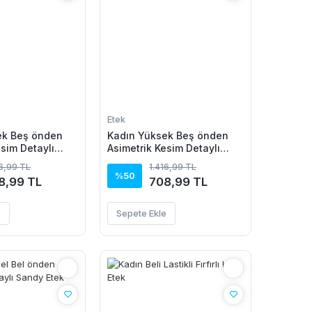
Etek
ek Beş önden
Kadın Yüksek Beş önden
esim Detaylı
Asimetrik Kesim Detaylı
 Etek
Uzun Sandy Etek
16,99 TL
1.416,99 TL
%50
8,99 TL
708,99 TL
e
Sepete Ekle