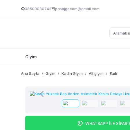
08503030743
pasajgocom@gmail.com
Giyim
Ana Sayfa
Giyim
Kadın Giyim
Alt giyim
Etek
WHATSAPP İLE SİPARİ