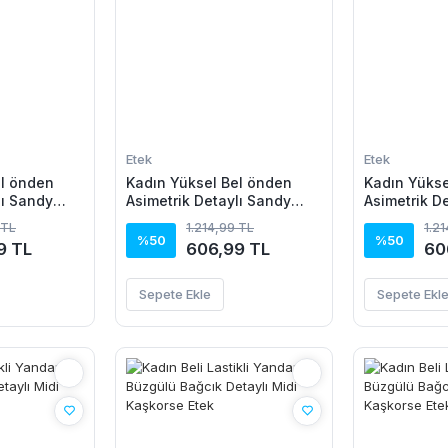
Etek
Etek
el önden
Kadın Yüksel Bel önden
Kadın Yükse
lı Sandy
Asimetrik Detaylı Sandy
Asimetrik D
Etek
Etek
 TL
1.214,99 TL
1.2
%50
%50
9 TL
606,99 TL
60
Sepete Ekle
Sepete Ekl