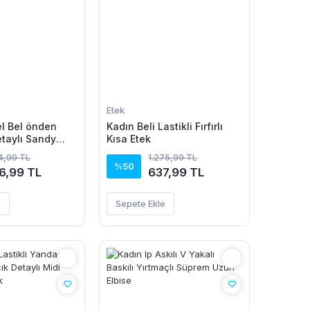
Etek
l Bel önden
Kadın Beli Lastikli Fırfırlı
etaylı Sandy
Kısa Etek
14,99 TL
1.275,99 TL
%50
6,99 TL
637,99 TL
e
Sepete Ekle