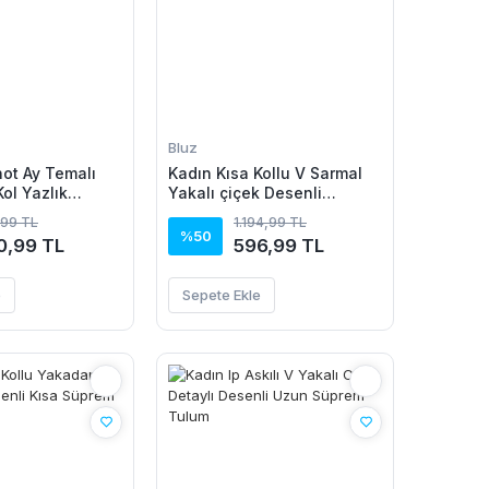
Bluz
not Ay Temalı
Kadın Kısa Kollu V Sarmal
Kol Yazlık
Yakalı çiçek Desenli
a T-Shirt - Siyah
Süprem Bluz
,99 TL
1.194,99 TL
%50
0,99 TL
596,99 TL
e
Sepete Ekle