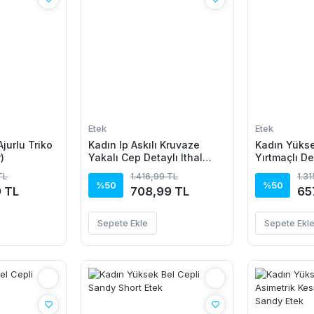
Etek
Etek
jurlu Triko
Kadın Ip Askılı Kruvaze
Kadın Yüks
)
Yakalı Cep Detaylı Ithal
Yırtmaçlı De
Krep Short Etek Tulum
TL
1.416,99 TL
1.3
%50
%50
9 TL
708,99 TL
65
Sepete Ekle
Sepete Ekl