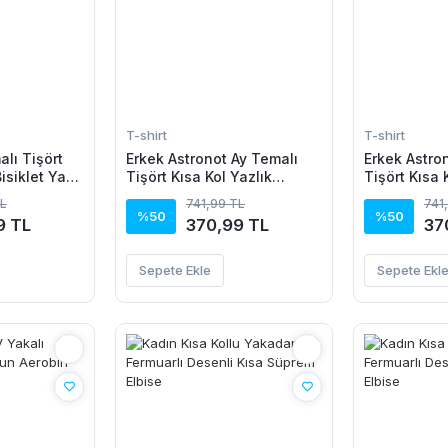
T-shirt
T-shirt
lı Tişört
Erkek Astronot Ay Temalı
Erkek Astro
Bisiklet Yaka
Tişört Kısa Kol Yazlık
Tişört Kısa 
Bisiklet Yaka T-Shirt -
Bisiklet Yak
TL
741,99 TL
741
Beyaz
%50
%50
9 TL
370,99 TL
37
Sepete Ekle
Sepete Ekl