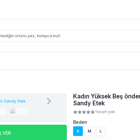
Kadın Yüksek Beş önden
Sandy Etek
Yorum yok
Beden
S
M
L
Ş VER