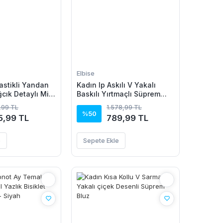
Elbise
astikli Yandan
Kadın Ip Askılı V Yakalı
cık Detaylı Midi
Baskılı Yırtmaçlı Süprem
ek
Uzun Elbise
1,99 TL
1.578,99 TL
%50
5,99 TL
789,99 TL
e
Sepete Ekle