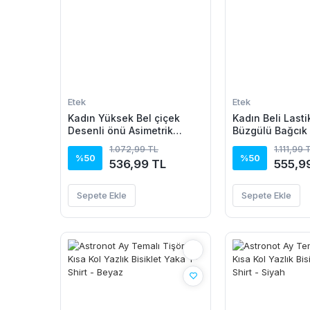
Etek
Etek
Kadın Yüksek Bel çiçek
Kadın Beli Lasti
Desenli önü Asimetrik
Büzgülü Bağcık 
Detaylı Uzun Süprem Etek
Kaşkorse Etek
1.072,99 TL
1.111,99 
%50
%50
536,99 TL
555,9
Sepete Ekle
Sepete Ekle