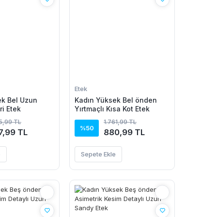
Etek
ek Bel Uzun
Kadın Yüksek Bel önden
ri Etek
Yırtmaçlı Kısa Kot Etek
15,99 TL
1.761,99 TL
%50
7,99 TL
880,99 TL
e
Sepete Ekle