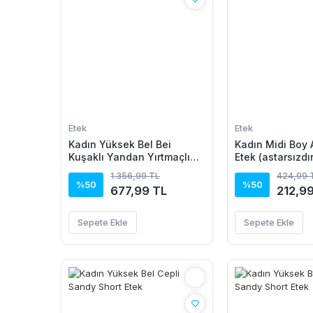
Etek
Etek
Kadın Yüksek Bel Bei
Kadın Midi Boy A
Kuşaklı Yandan Yırtmaçlı
Etek (astarsızdır
Uzun Sandy Etek
1.356,99 TL
424,99 
%50
%50
677,99 TL
212,9
Sepete Ekle
Sepete Ekle