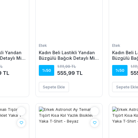
Etek
Etek
kli Yandan
Kadın Beli Lastikli Yandan
Kadın Beli L
Detaylı Midi
Büzgülü Bağcık Detaylı Midi
Büzgülü Bağ
Kaşkorse Etek
Kaşkorse Et
TL
1.111,99 TL
1.11
%50
%50
9 TL
555,99 TL
55
Sepete Ekle
Sepete Ekl