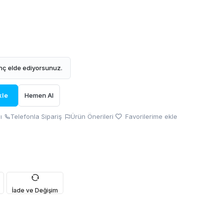
ç elde ediyorsunuz.
kle
Hemen Al
ı
Telefonla Sipariş
Ürün Önerileri
Favorilerime ekle
İade ve Değişim