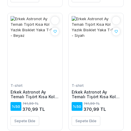
T-shirt
T-shirt
Erkek Astronot Ay
Erkek Astronot Ay
Temalı Tişört Kısa Kol
Temalı Tişört Kısa Kol
Yazlık Bisiklet Yaka T-
Yazlık Bisiklet Yaka T-
741,99 TL
741,99 TL
Shirt - Beyaz
Shirt - Siyah
%50
%50
370,99 TL
370,99 TL
Sepete Ekle
Sepete Ekle