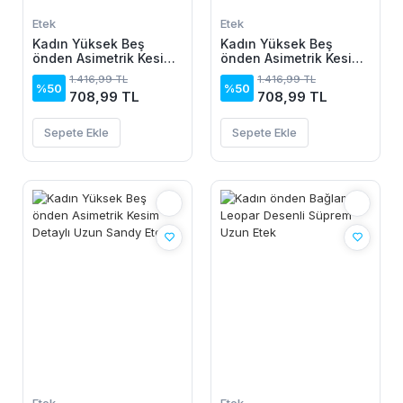
Etek
Etek
Kadın Yüksek Beş
Kadın Yüksek Beş
önden Asimetrik Kesim
önden Asimetrik Kesim
Detaylı Uzun Sandy
Detaylı Uzun Sandy
1.416,99 TL
1.416,99 TL
Etek
Etek
%50
%50
708,99 TL
708,99 TL
Sepete Ekle
Sepete Ekle