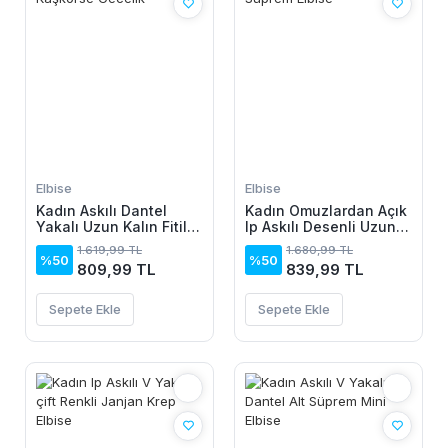
Elbise
Elbise
Kadın Askılı Dantel
Kadın Omuzlardan Açık
Yakalı Uzun Kalın Fitilli
Ip Askılı Desenli Uzun
Kaşkorse Gecelik
Süprem Elbise
1.619,99 TL
1.680,99 TL
%50
%50
809,99 TL
839,99 TL
Sepete Ekle
Sepete Ekle