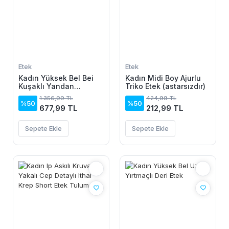
Etek
Etek
Kadın Yüksek Bel Bei
Kadın Midi Boy Ajurlu
Kuşaklı Yandan
Triko Etek (astarsızdır)
Yırtmaçlı Uzun Sandy
1.356,99 TL
424,99 TL
Etek
%50
%50
677,99 TL
212,99 TL
Sepete Ekle
Sepete Ekle