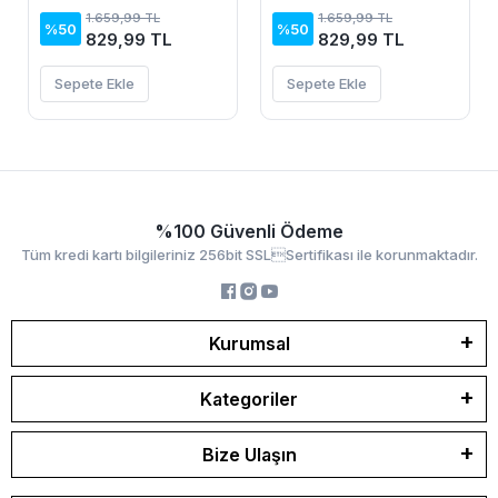
Yırtmaçlı Uzun Leopar
Yırtmaçlı Uzun Leopar
1.659,99 TL
1.659,99 TL
Desenli Süprem Elbise
Desenli Süprem Elbise
%50
%50
829,99 TL
829,99 TL
Sepete Ekle
Sepete Ekle
%100 Güvenli Ödeme
Tüm kredi kartı bilgileriniz 256bit SSLSertifikası ile korunmaktadır.
Kurumsal
Kategoriler
Bize Ulaşın