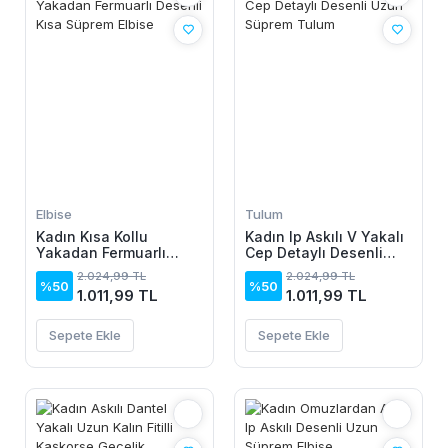
Elbise
Tulum
Kadın Kısa Kollu
Kadın Ip Askılı V Yakalı
Yakadan Fermuarlı
Cep Detaylı Desenli
Desenli Kısa Süprem
Uzun Süprem Tulum
2.024,99 TL
2.024,99 TL
Elbise
%50
%50
1.011,99 TL
1.011,99 TL
Sepete Ekle
Sepete Ekle