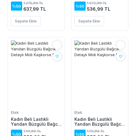
Detaylı Uzun Süprem
1.275,99 TL
1.072,99 TL
Etek
%50
%50
637,99 TL
536,99 TL
Sepete Ekle
Sepete Ekle
Etek
Etek
Kadın Beli Lastikli
Kadın Beli Lastikli
Yandan Büzgülü Bağcık
Yandan Büzgülü Bağcık
Detaylı Midi Kaşkorse
Detaylı Midi Kaşkorse
1.111,99 TL
1.111,99 TL
Etek
Etek
%50
%50