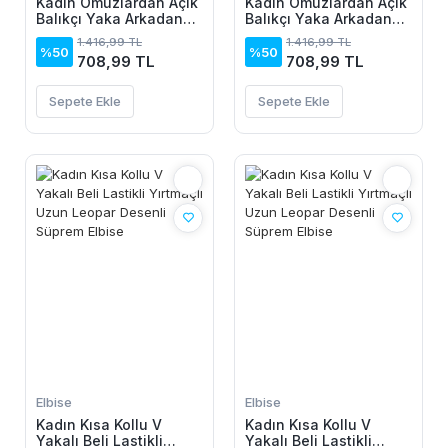
Kadın Omuzlardan Açık
Kadın Omuzlardan Açık
Balıkçı Yaka Arkadan
Balıkçı Yaka Arkadan
Dantel Detaylı Kısa
Dantel Detaylı Kısa
1.416,99 TL
1.416,99 TL
Ithal Krep Elbise
Ithal Krep Elbise
%50
%50
708,99 TL
708,99 TL
Sepete Ekle
Sepete Ekle
Elbise
Elbise
Kadın Kısa Kollu V
Kadın Kısa Kollu V
Yakalı Beli Lastikli
Yakalı Beli Lastikli