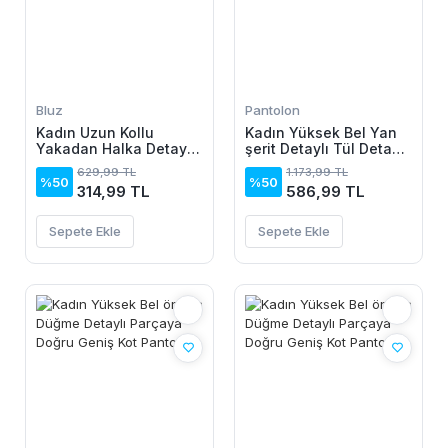
Bluz
Pantolon
Kadın Uzun Kollu
Kadın Yüksek Bel Yan
Yakadan Halka Detaylı
şerit Detaylı Tül Detaylı
Viskon Bluz
Dalgıç Pantolon
629,99 TL
1.173,99 TL
%50
%50
314,99 TL
586,99 TL
Sepete Ekle
Sepete Ekle