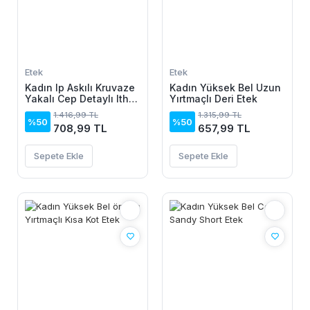
Etek
Etek
Kadın Ip Askılı Kruvaze
Kadın Yüksek Bel Uzun
Yakalı Cep Detaylı Ithal
Yırtmaçlı Deri Etek
Krep Short Etek Tulum
1.416,99 TL
1.315,99 TL
%50
%50
708,99 TL
657,99 TL
Sepete Ekle
Sepete Ekle