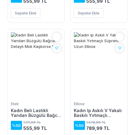
555,99 TL
555,99 TL
Sepete Ekle
Sepete Ekle
Etek
Elbise
Kadın Beli Lastikli
Kadın Ip Askılı V Yakalı
Yandan Büzgülü Bağcık
Baskılı Yırtmaçlı
Detaylı Midi Kaşkorse
Süprem Uzun Elbise
1.111,99 TL
1.578,99 TL
Etek
%50
%50
555,99 TL
789,99 TL