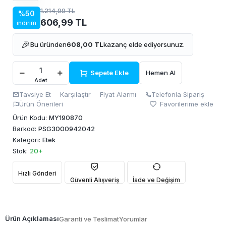
1.214,99 TL
%50
606,99 TL
indirim
🎉
Bu üründen
608,00 TL
kazanç elde ediyorsunuz.
Sepete Ekle
Hemen Al
Adet
Tavsiye Et
Karşılaştır
Fiyat Alarmı
Telefonla Sipariş
Ürün Önerileri
Favorilerime ekle
Ürün Kodu:
MY190870
Barkod:
PSG3000942042
Kategori:
Etek
Stok:
20+
Hızlı Gönderi
Güvenli Alışveriş
İade ve Değişim
Ürün Açıklaması
Garanti ve Teslimat
Yorumlar