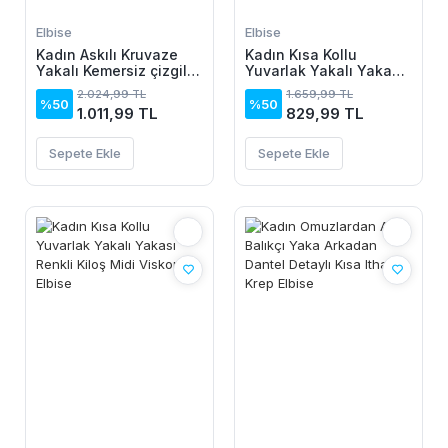
Elbise
Elbise
Kadın Askılı Kruvaze
Kadın Kısa Kollu
Yakalı Kemersiz çizgili
Yuvarlak Yakalı Yakası
Dalgıç Midi Elbise
Renkli Kiloş Midi Viskon
2.024,99 TL
1.659,99 TL
Elbise
%50
%50
1.011,99 TL
829,99 TL
Sepete Ekle
Sepete Ekle