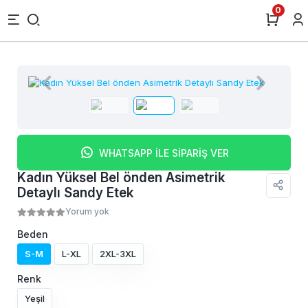
0
WHATSAPP İLE SİPARİŞ VER
Kadın Yüksel Bel önden Asimetrik
Detaylı Sandy Etek
Yorum yok
Beden
S-M
L-XL
2XL-3XL
Renk
Yeşil