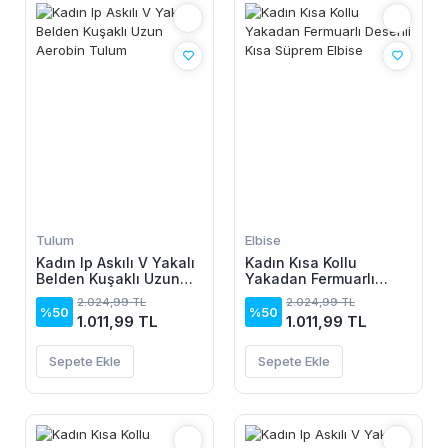
Tulum
Elbise
Kadın Ip Askılı V Yakalı
Kadın Kısa Kollu
Belden Kuşaklı Uzun
Yakadan Fermuarlı
Aerobin Tulum
Desenli Kısa Süprem
2.024,99 TL
2.024,99 TL
Elbise
%50
%50
1.011,99 TL
1.011,99 TL
Sepete Ekle
Sepete Ekle