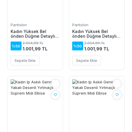
Pantolon
Pantolon
Kadın Yüksek Bel
Kadın Yüksek Bel
önden Düğme Detaylı
önden Düğme Detaylı
Parçaya Doğru Geniş
Parçaya Doğru Geniş
2.004,99 TL
2.004,99 TL
Kot Pantolon
Kot Pantolon
%50
%50
1.001,99 TL
1.001,99 TL
Sepete Ekle
Sepete Ekle