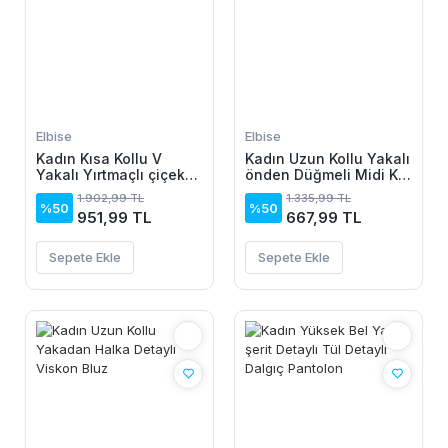
Elbise
Elbise
Kadın Kısa Kollu V
Kadın Uzun Kollu Yakalı
Yakalı Yırtmaçlı çiçek
önden Düğmeli Midi Kot
Desenli Süprem Elbise
Elbise
1.902,99 TL
1.335,99 TL
%50
%50
951,99 TL
667,99 TL
Sepete Ekle
Sepete Ekle