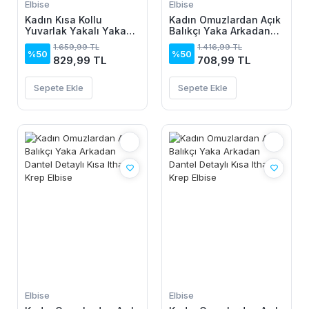
Elbise
Elbise
Kadın Kısa Kollu
Kadın Omuzlardan Açık
Yuvarlak Yakalı Yakası
Balıkçı Yaka Arkadan
Renkli Kiloş Midi Viskon
Dantel Detaylı Kısa
1.659,99 TL
1.416,99 TL
Elbise
Ithal Krep Elbise
%50
%50
829,99 TL
708,99 TL
Sepete Ekle
Sepete Ekle
Elbise
Elbise