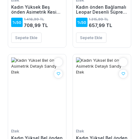
Etek
Etek
Kadın Yüksek Beş
Kadın önden Bağlamalı
önden Asimetrik Kesim
Leopar Desenli Süprem
Detaylı Uzun Sandy
Uzun Etek
1.416,99 TL
1.315,99 TL
Etek
%50
%50
708,99 TL
657,99 TL
Sepete Ekle
Sepete Ekle
Etek
Etek
Kadın Yüksel Bel önden
Kadın Yüksel Bel önden