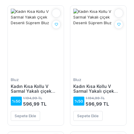
Bluz
Bluz
Kadın Kısa Kollu V
Kadın Kısa Kollu V
Sarmal Yakalı çiçek
Sarmal Yakalı çiçek
Desenli Süprem Bluz
Desenli Süprem Bluz
1.194,99 TL
1.194,99 TL
%50
%50
596,99 TL
596,99 TL
Sepete Ekle
Sepete Ekle