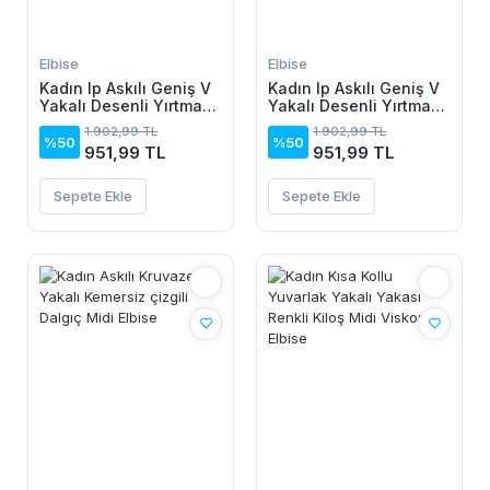
Elbise
Elbise
Kadın Ip Askılı Geniş V
Kadın Ip Askılı Geniş V
Yakalı Desenli Yırtmaçlı
Yakalı Desenli Yırtmaçlı
Süprem Midi Elbise
Süprem Midi Elbise
1.902,99 TL
1.902,99 TL
%50
%50
951,99 TL
951,99 TL
Sepete Ekle
Sepete Ekle