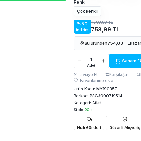
Renk
Çok Renkli
1.507,99 TL
%50
753,99 TL
indirim
🎉
Bu üründen
754,00 TL
kazan
Sepete E
Adet
Tavsiye Et
Karşılaştır
Favorilerime ekle
Ürün Kodu:
MY190357
Barkod:
PSG3000719514
Kategori:
Atlet
Stok:
20+
Hızlı Gönderi
Güvenli Alışveriş