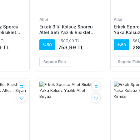
Atlet
Atlet
uz Sporcu
Erkek 3’lü Kolsuz Sporcu
Erkek Sporcu
 Bisiklet
Atlet Seti Yazlık Bisiklet
Yaka Kolsuz 
ili, Siyah,
Yakalı - Siyah, Bej, Beyaz
Kahverengi
 TL
1.507,99 TL
561
%50
%50
9 TL
753,99 TL
28
Sepete Ekle
Sepete Ekl