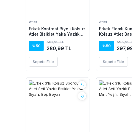
Atlet
Atlet
Erkek Kontrast Biyeli Kolsuz
Erkek Flamlı Kum
Atlet Bisiklet Yaka Yazlık
Kolsuz Atlet Bas
Basic Atlet - Turkuaz
Günlük Ve Fitn
561,99 TL
595,99 
Kullanımına Uyg
%50
%50
280,99 TL
297,9
Sepete Ekle
Sepete Ekle