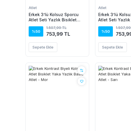
Atlet
Atlet
Erkek 3’lü Kolsuz Sporcu
Erkek 3’lü Kols
Atlet Seti Yazlık Bisiklet
Atlet Seti Yazlık
Yaka - Siyah, Haki, Açık
Yaka - Siyah, B
1.507,99 TL
1.507,99
Mavi
%50
%50
753,99 TL
753,9
Sepete Ekle
Sepete Ekle