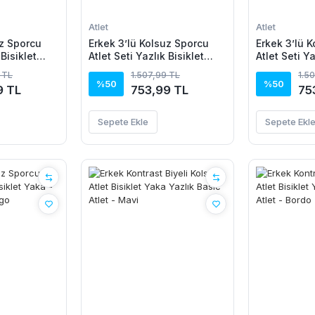
Atlet
Atlet
uz Sporcu
Erkek 3’lü Kolsuz Sporcu
Erkek 3’lü 
 Bisiklet
Atlet Seti Yazlık Bisiklet
Atlet Seti Ya
civert,
Yaka - Siyah, Lila, Saks
Yaka - Siyah
 TL
1.507,99 TL
1.5
Mavisi
%50
%50
9 TL
753,99 TL
75
Sepete Ekle
Sepete Ekl