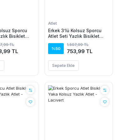
Atlet
Kolsuz Sporcu
Erkek 3’lü Kolsuz Sporcu
zlık Bisiklet
Atlet Seti Yazlık Bisiklet
vert, Kırmızı,
Yakalı - Siyah, Lacivert,
07,99 TL
1.507,99 TL
Beyaz
%50
3,99 TL
753,99 TL
e
Sepete Ekle