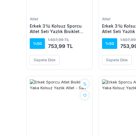
Atlet
Atlet
Erkek 3’lü Kolsuz Sporcu
Erkek 3’lü Kols
Atlet Seti Yazlık Bisiklet
Atlet Seti Yazlık
Yakalı - Siyah, Bej, Beyaz
Yakalı - Mint Yeş
1.507,99 TL
1.507,99
Beyaz
%50
%50
753,99 TL
753,9
Sepete Ekle
Sepete Ekle