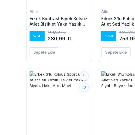
Atlet
Atlet
Erkek Kontrast Biyeli Kolsuz
Erkek 3’lü Kols
Atlet Bisiklet Yaka Yazlık
Atlet Seti Yazlık
Basic Atlet - Beyaz
Yaka - Siyah, La
561,99 TL
1.507,99
Beyaz
%50
%50
280,99 TL
753,9
Sepete Ekle
Sepete Ekle