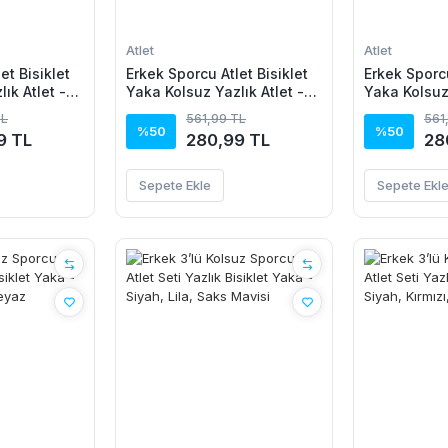
Atlet
Atlet
et Bisiklet
Erkek Sporcu Atlet Bisiklet
Erkek Sporcu
ık Atlet -
Yaka Kolsuz Yazlık Atlet -
Yaka Kolsuz 
Beyaz
Kırmızı
TL
561,99 TL
561
%50
%50
9 TL
280,99 TL
28
Sepete Ekle
Sepete Ekl