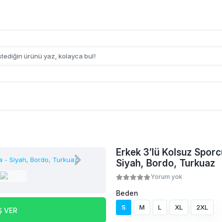
Erkek 3’lü Kolsuz Sporcu
Siyah, Bordo, Turkuaz
Yorum yok
Beden
S
M
L
XL
2XL
Ş VER