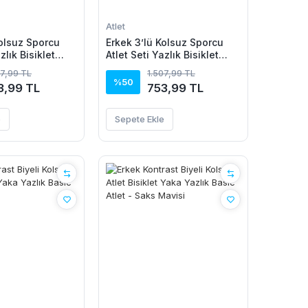
Atlet
Kolsuz Sporcu
Erkek 3’lü Kolsuz Sporcu
zlık Bisiklet
Atlet Seti Yazlık Bisiklet
, Kırmızı, Sarı
Yaka - Siyah, Kahverengi,
07,99 TL
1.507,99 TL
Gri
%50
3,99 TL
753,99 TL
e
Sepete Ekle