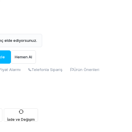
ç elde ediyorsunuz.
kle
Hemen Al
Fiyat Alarmı
Telefonla Sipariş
Ürün Önerileri
İade ve Değişim