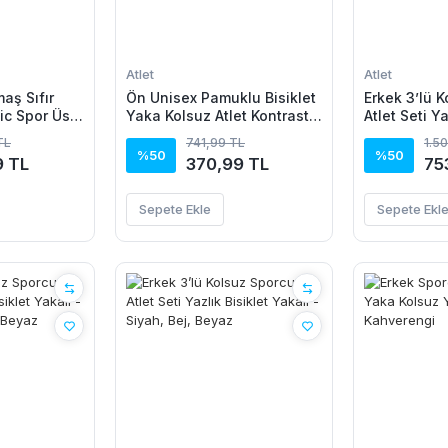
Atlet
Atlet
aş Sıfır
Ön Unisex Pamuklu Bisiklet
Erkek 3’lü 
ic Spor Üst,
Yaka Kolsuz Atlet Kontrast
Atlet Seti Ya
ess
Biyeli Regular Fit - Beyaz
Yakalı - Laci
TL
741,99 TL
1.5
un - Siyah
Beyaz
%50
%50
9 TL
370,99 TL
75
Sepete Ekle
Sepete Ekl