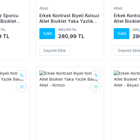
Atlet
Atlet
uz Sporcu
Erkek Kontrast Biyeli Kolsuz
Erkek Kontra
 Bisiklet
Atlet Bisiklet Yaka Yazlık
Atlet Bisikl
eyaz, İndigo
Basic Atlet - Mavi
Basic Atlet 
 TL
561,99 TL
561
%50
%50
9 TL
280,99 TL
28
Sepete Ekle
Sepete Ekl