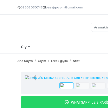
08503030743
pasajgocom@gmail.com
Giyim
Ana Sayfa
Giyim
Erkek giyim
Atlet
WHATSAPP İLE SİPARİ