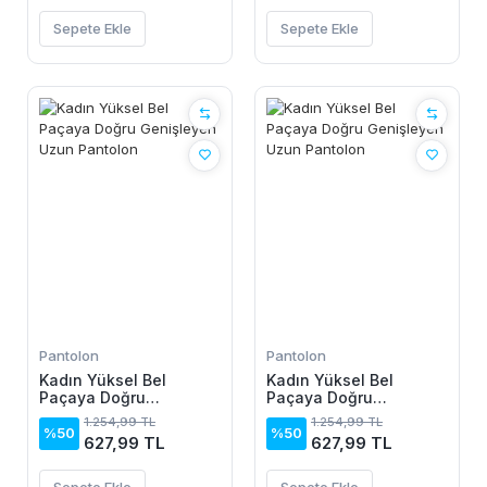
Sepete Ekle
Sepete Ekle
Pantolon
Pantolon
Kadın Yüksel Bel
Kadın Yüksel Bel
Paçaya Doğru
Paçaya Doğru
Genişleyen Uzun
Genişleyen Uzun
1.254,99 TL
1.254,99 TL
Pantolon
Pantolon
%50
%50
627,99 TL
627,99 TL
Sepete Ekle
Sepete Ekle