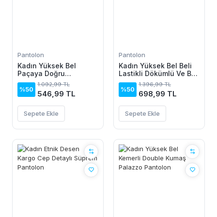
Pantolon
Pantolon
Kadın Yüksek Bel
Kadın Yüksek Bel Beli
Paçaya Doğru
Lastikli Dökümlü Ve Beli
Genisleyen Dalgıç Tayt
şeritli Pera Pantolon
1.092,99 TL
1.396,99 TL
%50
%50
546,99 TL
698,99 TL
Sepete Ekle
Sepete Ekle