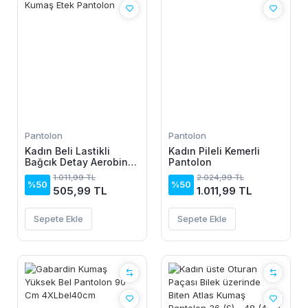
Pantolon
Pantolon
Kadın Beli Lastikli
Kadın Pileli Kemerli
Bağcık Detay Aerobin
Pantolon
Kumaş Etek Pantolon
1.011,99 TL
2.024,99 TL
%50
%50
505,99 TL
1.011,99 TL
Sepete Ekle
Sepete Ekle