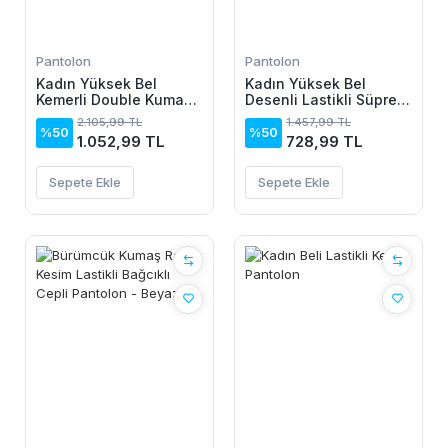
Pantolon
Pantolon
Kadın Yüksek Bel
Kadın Yüksek Bel
Kemerli Double Kumaş
Desenli Lastikli Süprem
Palazzo Pantolon
Pantolon
2.105,99 TL
1.457,99 TL
%50
%50
1.052,99 TL
728,99 TL
Sepete Ekle
Sepete Ekle