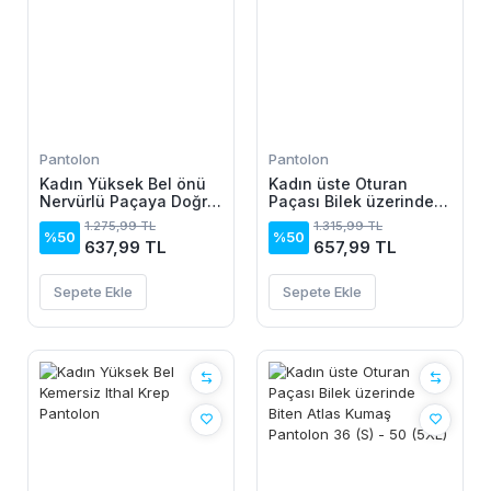
Pantolon
Pantolon
Kadın Yüksek Bel önü
Kadın üste Oturan
Nervürlü Paçaya Doğru
Paçası Bilek üzerinde
Geniş Ithal Krep
Biten Krep Kumaş
1.275,99 TL
1.315,99 TL
Pantolon
Pantolon 36 (S) - 50
%50
%50
637,99 TL
657,99 TL
(5XL)
Sepete Ekle
Sepete Ekle