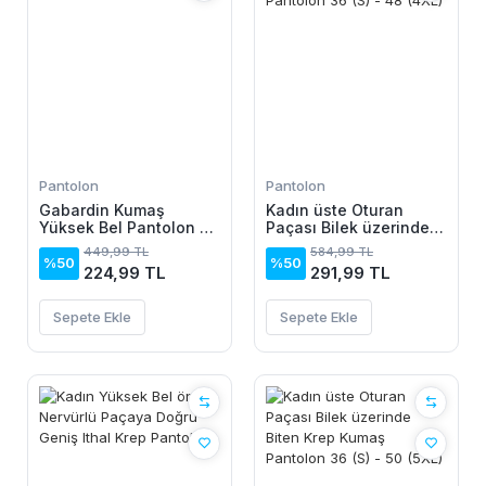
Pantolon
Pantolon
Gabardin Kumaş
Kadın üste Oturan
Yüksek Bel Pantolon 90
Paçası Bilek üzerinde
Cm 4XLbel40cm
Biten Atlas Kumaş
449,99 TL
584,99 TL
Pantolon 36 (S) - 48
%50
%50
224,99 TL
291,99 TL
(4XL)
Sepete Ekle
Sepete Ekle