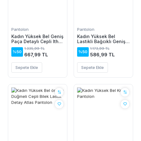
Pantolon
Pantolon
Kadın Yüksek Bel Geniş
Kadın Yüksek Bel
Paça Detaylı Cepli Ithal
Lastikli Bağcıklı Geniş
Krep
Kesim Iki Iplik Pantolon
1.335,99 TL
1.173,99 TL
Pantolon(kemersiz)
%50
%50
667,99 TL
586,99 TL
Sepete Ekle
Sepete Ekle