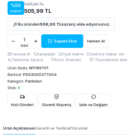
1.011,99 TL
%50
505,99 TL
indirim
🎉
Bu üründen
506,00 TL
kazanç elde ediyorsunuz.
Sepete Ekle
Hemen Al
Adet
Tavsiye Et
Karşılaştır
Fiyat Alarmı
Gelince Haber Ver
Telefonla Sipariş
Ürün Önerileri
Favorilerime ekle
Ürün Kodu:
MY169701
Barkod:
PSG3000377004
Kategori:
Pantolon
Stok:
6
Hızlı Gönderi
Güvenli Alışveriş
İade ve Değişim
Ürün Açıklaması
Garanti ve Teslimat
Yorumlar