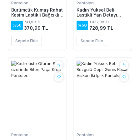
Pantolon
Pantolon
Bürümcük Kumaş Rahat
Kadın Yüksel Beli
Kesim Lastikli Bağcıklı
Lastikli Yan Detayı
Cepli Pantolon - Bej
çiçek Desenli Pantolon
741,99 TL
1.457,99 TL
%50
%50
370,99 TL
728,99 TL
Sepete Ekle
Sepete Ekle
Pantolon
Pantolon