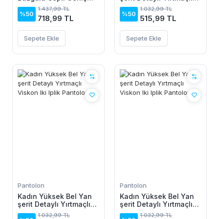
Kesim Viskon Iki Iplik
Viskon Iki Iplik
1.437,99 TL
1.032,99 TL
Pantolon
Pantolon
%50
%50
718,99 TL
515,99 TL
Sepete Ekle
Sepete Ekle
Pantolon
Pantolon
Kadın Yüksek Bel Yan
Kadın Yüksek Bel Yan
şerit Detaylı Yırtmaçlı
şerit Detaylı Yırtmaçlı
Viskon Iki Iplik
Viskon Iki Iplik
1.032,99 TL
1.032,99 TL