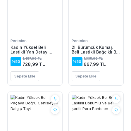
Pantolon
Pantolon
Kadın Yüksel Beli
2li Bürümcük Kumaş
Lastikli Yan Detayı
Beli Lastikli Bağcıklı Bol
çiçek Desenli Pantolon
Paça Pantolon -
1.457,99 TL
1.335,99 TL
Beyaz/Vizon
%50
%50
728,99 TL
667,99 TL
Sepete Ekle
Sepete Ekle