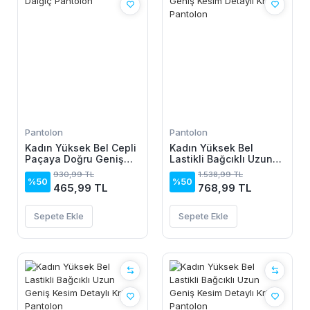
Pantolon
Pantolon
Kadın Yüksek Bel Cepli
Kadın Yüksek Bel
Paçaya Doğru Geniş
Lastikli Bağcıklı Uzun
Dalgıç Pantolon
Geniş Kesim Detaylı
930,99 TL
1.538,99 TL
Krinkıl Pantolon
%50
%50
465,99 TL
768,99 TL
Sepete Ekle
Sepete Ekle