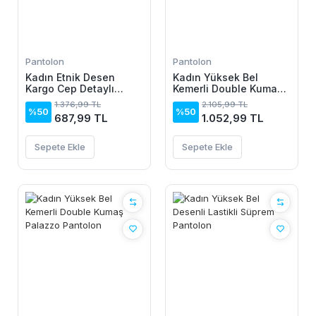
Pantolon
Pantolon
Kadın Etnik Desen
Kadın Yüksek Bel
Kargo Cep Detaylı
Kemerli Double Kumaş
Süprem Pantolon
Palazzo Pantolon
1.376,99 TL
2.105,99 TL
%50
%50
687,99 TL
1.052,99 TL
Sepete Ekle
Sepete Ekle