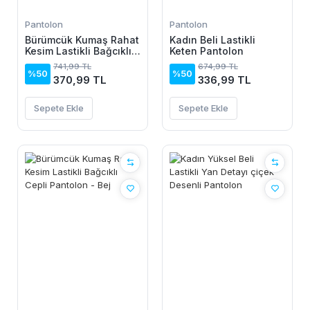
Pantolon
Pantolon
Bürümcük Kumaş Rahat
Kadın Beli Lastikli
Kesim Lastikli Bağcıklı
Keten Pantolon
Cepli Pantolon - Beyaz
741,99 TL
674,99 TL
%50
%50
370,99 TL
336,99 TL
Sepete Ekle
Sepete Ekle