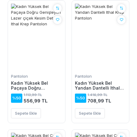
Pantolon
Pantolon
Kadın Yüksek Bel
Kadın Yüksek Bel
Paçaya Doğru
Yandan Dantelli Ithal
Genişleyen Lazer çiçek
Krep Pantolon
1.113,99 TL
1.416,99 TL
Kesim Detaylı Ithal Krep
%50
%50
556,99 TL
708,99 TL
Pantolon
Sepete Ekle
Sepete Ekle