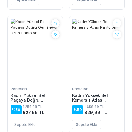
Pantolon
Pantolon
Kadın Yüksel Bel
Kadın Yüksek Bel
Paçaya Doğru
Kemersiz Atlas
Genişleyen Uzun
Pantolon
1.254,99 TL
1.659,99 TL
Pantolon
%50
%50
627,99 TL
829,99 TL
Sepete Ekle
Sepete Ekle