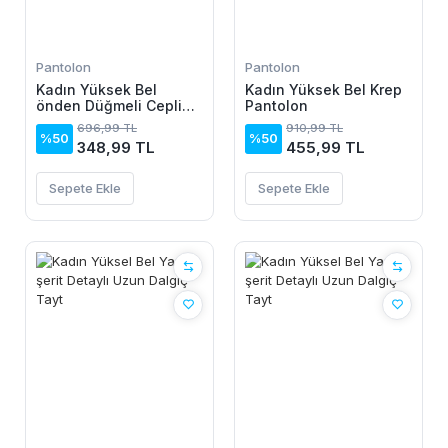
Pantolon
Pantolon
Kadın Yüksek Bel
Kadın Yüksek Bel Krep
önden Düğmeli Cepli
Pantolon
Bilek Lastik Detay Atlas
696,99 TL
910,99 TL
Pantolon
%50
%50
348,99 TL
455,99 TL
Sepete Ekle
Sepete Ekle