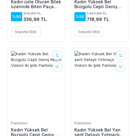
Kadın üste Oturan Bilek
Kadın Yüksek Bel
üzerinde Biten Paça
Büzgülü Cepli Geniş
Krep Pantolon
Kesim Viskon Iki Iplik
674,99 TL
1.437,99 TL
Pantolon
%50
%50
336,99 TL
718,99 TL
Sepete Ekle
Sepete Ekle
Pantolon
Pantolon
Kadın Yüksek Bel
Kadın Yüksek Bel Yan
Büzgülü Cepli Geniş
şerit Detaylı Yırtmaçlı