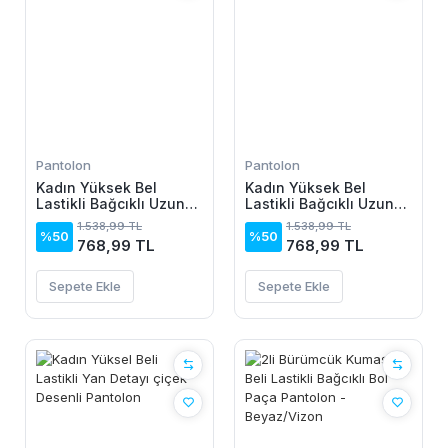
Pantolon
Pantolon
Kadın Yüksek Bel
Kadın Yüksek Bel
Lastikli Bağcıklı Uzun
Lastikli Bağcıklı Uzun
Geniş Kesim Detaylı
Geniş Kesim Detaylı
1.538,99 TL
1.538,99 TL
Krinkıl Pantolon
Krinkıl Pantolon
%50
%50
768,99 TL
768,99 TL
Sepete Ekle
Sepete Ekle