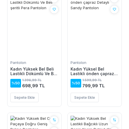
Pantolon
Pantolon
Kadın Yüksek Bel Beli
Kadın Yüksel Bel
Lastikli Dökümlü Ve Beli
Lastikli önden çapraz
şeritli Pera Pantolon
Detaylı Sandy Pantolon
1.396,99 TL
1.599,99 TL
%50
%50
698,99 TL
799,99 TL
Sepete Ekle
Sepete Ekle