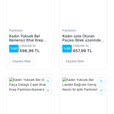
Pantolon
Pantolon
Kadın Yüksek Bel
Kadın üste Oturan
Kemersiz Ithal Krep
Paçası Bilek üzerinde
Pantolon
Biten Atlas Kumaş
1.194,99 TL
1.315,99 TL
Pantolon 36 (S) - 50
%50
%50
596,99 TL
657,99 TL
(5XL)
Sepete Ekle
Sepete Ekle