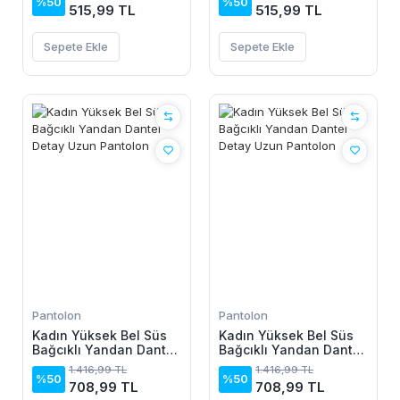
Pantolon
Pantolon
%50
%50
515,99 TL
515,99 TL
Sepete Ekle
Sepete Ekle
Pantolon
Pantolon
Kadın Yüksek Bel Süs
Kadın Yüksek Bel Süs
Bağcıklı Yandan Dantel
Bağcıklı Yandan Dantel
Detay Uzun Pantolon
Detay Uzun Pantolon
1.416,99 TL
1.416,99 TL
%50
%50
708,99 TL
708,99 TL