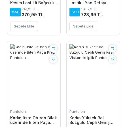
Kesim Lastikli Bağcıklı
Lastikli Yan Detayı
Cepli Pantolon - Bej
çiçek Desenli Pantolon
741,99 TL
1.457,99 TL
%50
%50
370,99 TL
728,99 TL
Sepete Ekle
Sepete Ekle
Pantolon
Pantolon
Kadın üste Oturan Bilek
Kadın Yüksek Bel
üzerinde Biten Paça
Büzgülü Cepli Geniş
Krep Pantolon
Kesim Viskon Iki Iplik