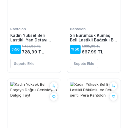
Pantolon
Pantolon
Kadın Yüksel Beli
2li Bürümcük Kumaş
Lastikli Yan Detayı
Beli Lastikli Bağcıklı Bol
çiçek Desenli Pantolon
Paça Pantolon -
1.457,99 TL
1.335,99 TL
Beyaz/Vizon
%50
%50
728,99 TL
667,99 TL
Sepete Ekle
Sepete Ekle