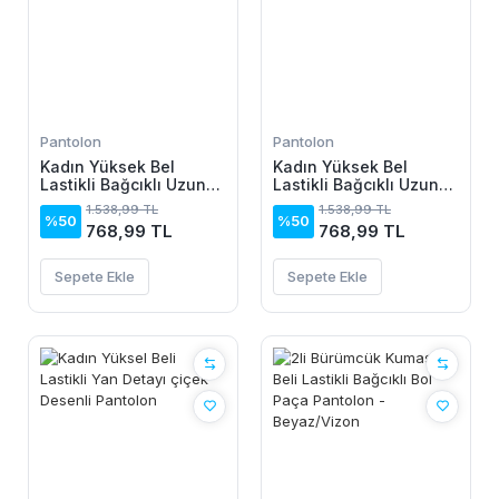
Pantolon
Pantolon
Kadın Yüksek Bel
Kadın Yüksek Bel
Lastikli Bağcıklı Uzun
Lastikli Bağcıklı Uzun
Geniş Kesim Detaylı
Geniş Kesim Detaylı
1.538,99 TL
1.538,99 TL
Krinkıl Pantolon
Krinkıl Pantolon
%50
%50
768,99 TL
768,99 TL
Sepete Ekle
Sepete Ekle