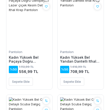
Pantolon
Pantolon
Kadın Yüksek Bel
Kadın Yüksek Bel
Paçaya Doğru
Yandan Dantelli Ithal
Genişleyen Lazer çiçek
Krep Pantolon
1.113,99 TL
1.416,99 TL
Kesim Detaylı Ithal Krep
%50
%50
556,99 TL
708,99 TL
Pantolon
Sepete Ekle
Sepete Ekle