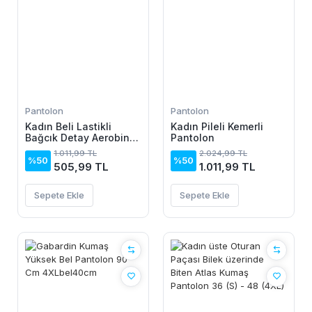
Pantolon
Pantolon
Kadın Beli Lastikli
Kadın Pileli Kemerli
Bağcık Detay Aerobin
Pantolon
Kumaş Etek Pantolon
1.011,99 TL
2.024,99 TL
%50
%50
505,99 TL
1.011,99 TL
Sepete Ekle
Sepete Ekle