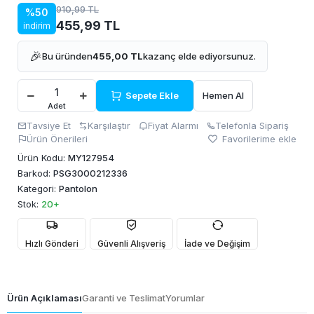
910,99 TL
%50
455,99 TL
indirim
🎉
Bu üründen
455,00 TL
kazanç elde ediyorsunuz.
Sepete Ekle
Hemen Al
Adet
Tavsiye Et
Karşılaştır
Fiyat Alarmı
Telefonla Sipariş
Ürün Önerileri
Favorilerime ekle
Ürün Kodu:
MY127954
Barkod:
PSG3000212336
Kategori:
Pantolon
Stok:
20+
Hızlı Gönderi
Güvenli Alışveriş
İade ve Değişim
Ürün Açıklaması
Garanti ve Teslimat
Yorumlar