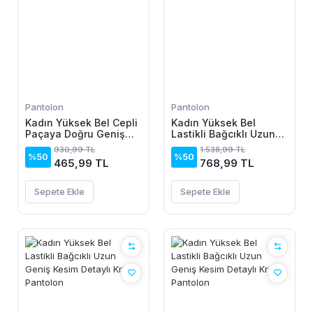
Pantolon
Pantolon
Kadın Yüksek Bel Cepli
Kadın Yüksek Bel
Paçaya Doğru Geniş
Lastikli Bağcıklı Uzun
Dalgıç Pantolon
Geniş Kesim Detaylı
930,99 TL
1.538,99 TL
Krinkıl Pantolon
%50
%50
465,99 TL
768,99 TL
Sepete Ekle
Sepete Ekle