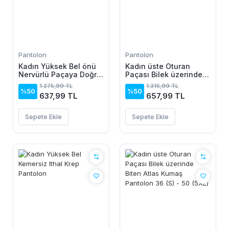
Pantolon
Pantolon
Kadın Yüksek Bel önü
Kadın üste Oturan
Nervürlü Paçaya Doğru
Paçası Bilek üzerinde
Geniş Ithal Krep
Biten Krep Kumaş
1.275,99 TL
1.315,99 TL
Pantolon
Pantolon 36 (S) - 50
%50
%50
637,99 TL
657,99 TL
(5XL)
Sepete Ekle
Sepete Ekle