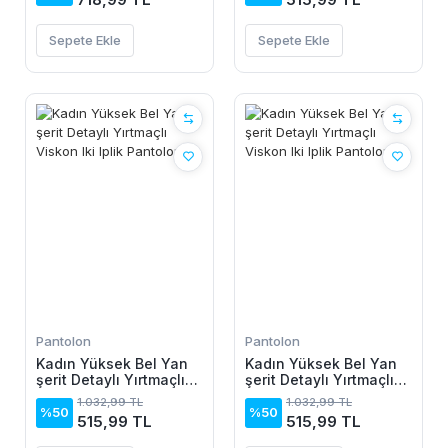
Sepete Ekle
Sepete Ekle
Pantolon
Pantolon
Kadın Yüksek Bel Yan
Kadın Yüksek Bel Yan
şerit Detaylı Yırtmaçlı
şerit Detaylı Yırtmaçlı
Viskon Iki Iplik
Viskon Iki Iplik
1.032,99 TL
1.032,99 TL
Pantolon
Pantolon
%50
%50
515,99 TL
515,99 TL