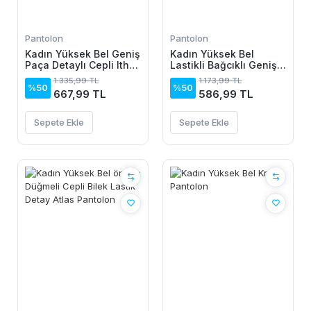
Pantolon
Pantolon
Kadın Yüksek Bel Geniş
Kadın Yüksek Bel
Paça Detaylı Cepli Ithal
Lastikli Bağcıklı Geniş
Krep
Kesim Iki Iplik Pantolon
1.335,99 TL
1.173,99 TL
Pantolon(kemersiz)
%50
%50
667,99 TL
586,99 TL
Sepete Ekle
Sepete Ekle