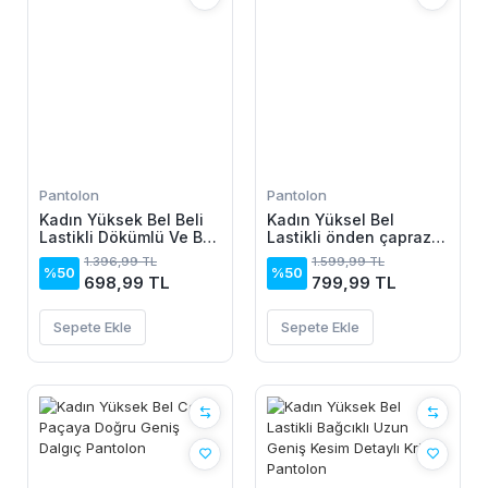
Pantolon
Pantolon
Kadın Yüksek Bel Beli
Kadın Yüksel Bel
Lastikli Dökümlü Ve Beli
Lastikli önden çapraz
şeritli Pera Pantolon
Detaylı Sandy Pantolon
1.396,99 TL
1.599,99 TL
%50
%50
698,99 TL
799,99 TL
Sepete Ekle
Sepete Ekle