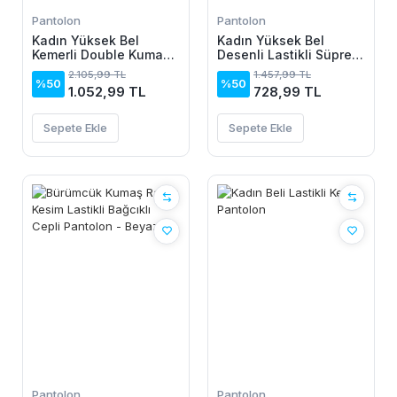
Pantolon
Pantolon
Kadın Yüksek Bel
Kadın Yüksek Bel
Kemerli Double Kumaş
Desenli Lastikli Süprem
Palazzo Pantolon
Pantolon
2.105,99 TL
1.457,99 TL
%50
%50
1.052,99 TL
728,99 TL
Sepete Ekle
Sepete Ekle
Pantolon
Pantolon