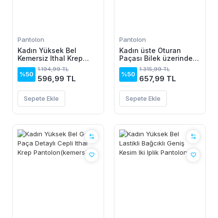
Pantolon
Pantolon
Kadın Yüksek Bel
Kadın üste Oturan
Kemersiz Ithal Krep
Paçası Bilek üzerinde
Pantolon
Biten Atlas Kumaş
1.194,99 TL
1.315,99 TL
Pantolon 36 (S) - 50
%50
%50
596,99 TL
657,99 TL
(5XL)
Sepete Ekle
Sepete Ekle