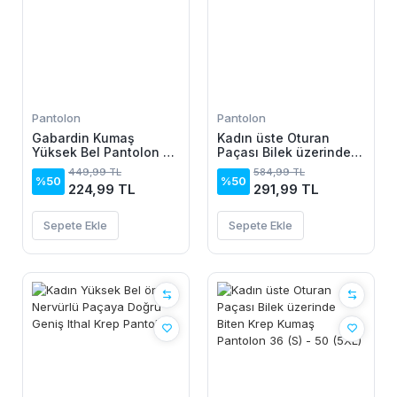
Pantolon
Pantolon
Gabardin Kumaş
Kadın üste Oturan
Yüksek Bel Pantolon 90
Paçası Bilek üzerinde
Cm 4XLbel40cm
Biten Atlas Kumaş
449,99 TL
584,99 TL
Pantolon 36 (S) - 48
%50
%50
224,99 TL
291,99 TL
(4XL)
Sepete Ekle
Sepete Ekle