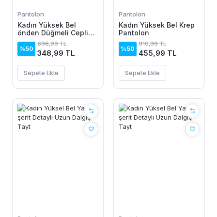
Pantolon
Pantolon
Kadın Yüksek Bel
Kadın Yüksek Bel Krep
önden Düğmeli Cepli
Pantolon
Bilek Lastik Detay Atlas
696,99 TL
910,99 TL
Pantolon
%50
%50
348,99 TL
455,99 TL
Sepete Ekle
Sepete Ekle