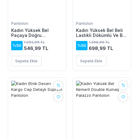
Pantolon
Pantolon
Kadın Yüksek Bel
Kadın Yüksek Bel Beli
Paçaya Doğru
Lastikli Dökümlü Ve Beli
Genisleyen Dalgıç Tayt
şeritli Pera Pantolon
1.092,99 TL
1.396,99 TL
%50
%50
546,99 TL
698,99 TL
Sepete Ekle
Sepete Ekle