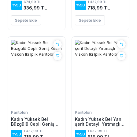
674,99 TL
1.437,99 TL
Pantolon
%50
%50
336,99 TL
718,99 TL
Sepete Ekle
Sepete Ekle
Pantolon
Pantolon
Kadın Yüksek Bel
Kadın Yüksek Bel Yan
Büzgülü Cepli Geniş
şerit Detaylı Yırtmaçlı
Kesim Viskon Iki Iplik
Viskon Iki Iplik
1.437,99 TL
1.032,99 TL
Pantolon
Pantolon
%50
%50
718,99 TL
515,99 TL