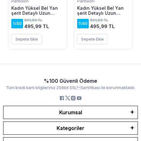
Pantolon
Pantolon
Kadın Yüksel Bel Yan
Kadın Yüksel Bel Yan
şerit Detaylı Uzun
şerit Detaylı Uzun
Dalgıç Tayt
Dalgıç Tayt
991,99 TL
991,99 TL
%50
%50
495,99 TL
495,99 TL
Sepete Ekle
Sepete Ekle
%100 Güvenli Ödeme
Tüm kredi kartı bilgileriniz 256bit SSLSertifikası ile korunmaktadır.
Kurumsal
Kategoriler