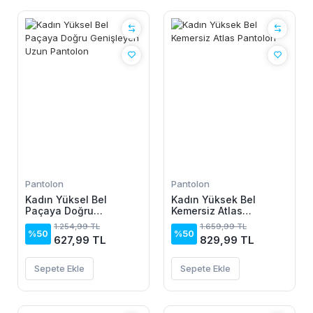
Pantolon
Pantolon
Kadın Yüksel Bel
Kadın Yüksek Bel
Paçaya Doğru
Kemersiz Atlas
Genişleyen Uzun
Pantolon
1.254,99 TL
1.659,99 TL
Pantolon
%50
%50
627,99 TL
829,99 TL
Sepete Ekle
Sepete Ekle