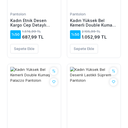
Pantolon
Pantolon
Kadın Etnik Desen
Kadın Yüksek Bel
Kargo Cep Detaylı
Kemerli Double Kumaş
Süprem Pantolon
Palazzo Pantolon
1.376,99 TL
2.105,99 TL
%50
%50
687,99 TL
1.052,99 TL
Sepete Ekle
Sepete Ekle