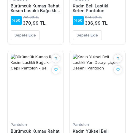
Bürümcük Kumaş Rahat
Kadın Beli Lastikli
Kesim Lastikli Bağcıklı
Keten Pantolon
Cepli Pantolon - Beyaz
741,99 TL
674,99 TL
%50
%50
370,99 TL
336,99 TL
Sepete Ekle
Sepete Ekle
Pantolon
Pantolon
Bürümcük Kumaş Rahat
Kadın Yüksel Beli