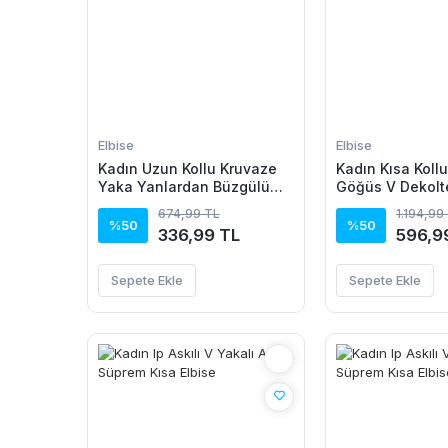
Elbise
Elbise
Kadın Uzun Kollu Kruvaze
Kadın Kısa Kollu
Yaka Yanlardan Büzgülü
Göğüs V Dekolt
Kadife Elbise
Düğmeli Leopar
674,99 TL
1.194,99
Kısa Süprem Elb
%50
%50
336,99 TL
596,9
Sepete Ekle
Sepete Ekle