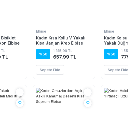
Elbise
Elbise
 Bisiklet
Kadın Kısa Kollu V Yakalı
Kadın Kolsu
kon Elbise
Kısa Janjan Krep Elbise
Yakalı Düğm
Elbise
 TL
1.315,99 TL
1.5
%50
%50
9 TL
657,99 TL
77
Sepete Ekle
Sepete Ekl