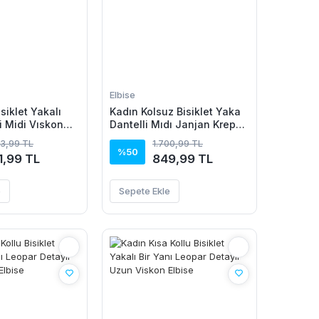
Elbise
isiklet Yakalı
Kadın Kolsuz Bisiklet Yaka
i Midi Vıskon
Dantelli Mıdı Janjan Krep
Elbise
43,99 TL
1.700,99 TL
%50
1,99 TL
849,99 TL
e
Sepete Ekle