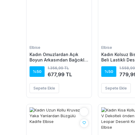
Elbise
Elbise
Kadın Omuzlardan Açık
Kadın Kolsuz Bi
Boyun Arkasından Bağcıklı
Beli Lastikli De
Beli Lastikli Kısa Süprem
Elbise
1.356,99 TL
1.558,99
Elbise
%50
%50
677,99 TL
779,9
Sepete Ekle
Sepete Ekle