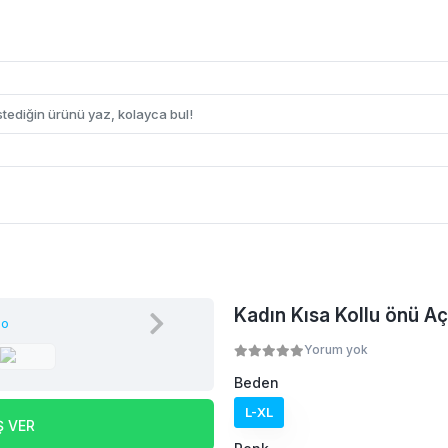
Kadın Kısa Kollu önü A
Yorum yok
Beden
L-XL
Ş VER