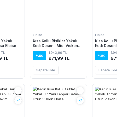
Elbise
Elbise
V Yakalı
Kısa Kollu Bisiklet Yakalı
Kısa Kollu B
sa Elbise
Kedı Desenli Midi Vıskon
Kedı Desenl
Elbise
Elbise
 TL
1.943,99 TL
1.9
%50
%50
9 TL
971,99 TL
97
Sepete Ekle
Sepete Ekl