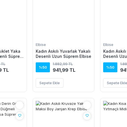
Elbise
Elbise
siklet Yaka
Kadın Askılı Yuvarlak Yakalı
Kadın Askılı
senli Süprem
Desenli Uzun Süprem Elbise
Desenli Uzu
 TL
1.882,99 TL
1.8
%50
%50
9 TL
941,99 TL
94
Sepete Ekle
Sepete Ekl