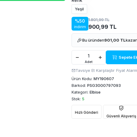
Renk
Yeşil
1.801,99 TL
%50
900,99 TL
indirim
🎉
Bu üründen
901,00 TL
kazan
Sepete E
Adet
Tavsiye Et
Karşılaştır
Fiyat Alarm
Ürün Kodu:
MY190607
Barkod:
PSG3000797093
Kategori:
Elbise
Stok:
5
Hızlı Gönderi
Güvenli Alışveriş