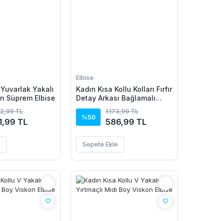
Elbise
 Yuvarlak Yakalı
Kadın Kısa Kollu Kolları Fırfır
n Süprem Elbise
Detay Arkası Bağlamalı
Leopar Desen Kolsuz Mini
82,99 TL
1.173,99 TL
Mikro Elbise
%50
1,99 TL
586,99 TL
e
Sepete Ekle