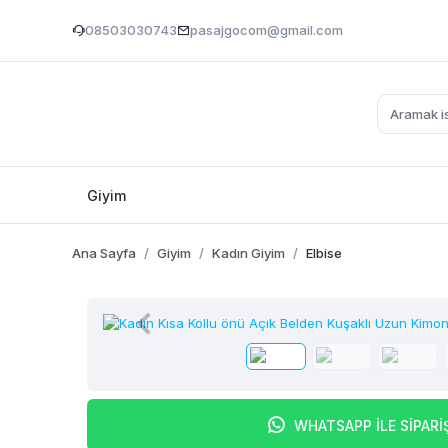
08503030743
pasajgocom@gmail.com
Giyim
Ana Sayfa
Giyim
Kadın Giyim
Elbise
WHATSAPP İLE SİPARİ