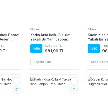
Elbise
Elbise
akalı Dantel
Kadın Kısa Kollu Bisiklet
Kadın Kısa K
Desenli
Yakalı Bir Yanı Leopar
Yakalı Bir Y
ort Ikili
Detaylı Uzun Viskon Elbise
Detaylı Uzu
 TL
1.963,99 TL
1.9
%50
%50
9 TL
981,99 TL
98
Sepete Ekle
Sepete Ekl