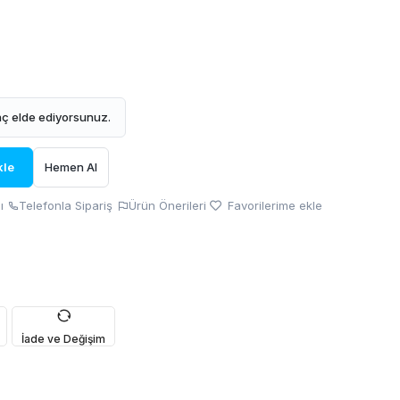
ç elde ediyorsunuz.
kle
Hemen Al
ı
Telefonla Sipariş
Ürün Önerileri
Favorilerime ekle
İade ve Değişim