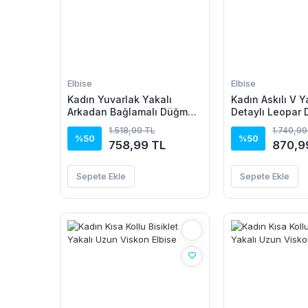
Elbise
Elbise
Kadın Yuvarlak Yakalı
Kadın Askılı V Y
Arkadan Bağlamalı Düğme
Detaylı Leopar 
Detaylı Asimetrik Kesim
Süprem Atlet Ve ş
1.518,99 TL
1.740,99
Detaylı Kısa Viskon Elbise
Takım
%50
%50
758,99 TL
870,9
Sepete Ekle
Sepete Ekle